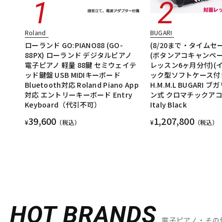
Roland
BUGARI
ローランド GO:PIANO88 (GO-
(8/20まで・タイムセー
88PX) ローランド デジタルピアノ
(ボタンアコキャンペ
電子ピアノ 軽量 88鍵 セミウェイテ
レッスン6ヶ月分付)(
ッド鍵盤 USB MIDIキーボード
ック型ソフトケース付き)
Bluetooth対応 Roland Piano App
H.M.M.L BUGARI 
対応 エントリーキーボード Entry
ン式 クロマチックア
Keyboard（代引不可）
Italy Black
39,600
1,207,800
¥
（税込）
¥
（税込）
HOT BRANDS
電子ピアノ・その