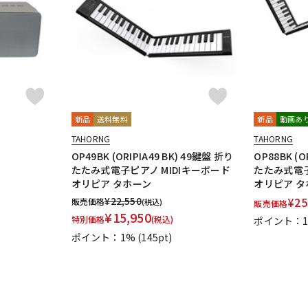
DTM オンラ
レコーディン
イン納品
グ機器
ジ
新品
送料無料
新品
動画あ
TAHORNG
TAHORNG
OP49BK (ORIPIA49 BK) 49鍵盤 折り
OP88BK (O
たたみ式電子ピアノ MIDIキーボード
たたみ式電子
オリピア タホーン
オリピア タ
¥
22,550
¥
25
販売価格
(税込)
販売価格
¥
15,950
特別価格
(税込)
ポイント：
ポイント：1%
(145pt)