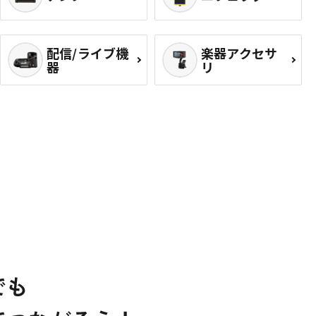
配信/ライブ機
楽器アクセサ
器
リ