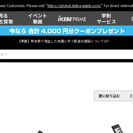
eas Customers: Please visit "
https://global.ikebe-gakki.com/
" for direct intern
売る
イベント
学割
古買取
動画
サービス
【重要】熊本県で発生した地震に伴う配送の遅延について(
07月29日
更新)
ベース
ウクレレ
更に絞り込む
管楽器
その他楽器