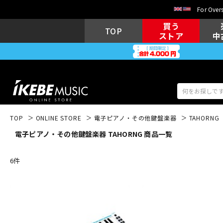
For Overs
買う
TOP
ストア
中
TOP
ONLINE STORE
電子ピアノ・その他鍵盤楽器
TAHORNG
電子ピアノ・その他鍵盤楽器 TAHORNG 商品一覧
アコギ/エレ
エレキギター
アコ
6
件
キーボード
電子ピアノ