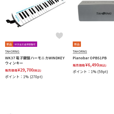
DJ機器
DTM
中古
ヴィンテー
新品
新品
WEB注文店頭受取可
TAHORNG
TAHORNG
WK37 電子鍵盤ハーモニカWINDKEY
Pianobar OPBS1PB
ウィンキー
¥
6,490
販売価格
(税込)
¥
29,700
販売価格
(税込)
ポイント：1%
(59pt)
ポイント：1%
(270pt)