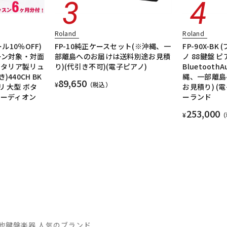
Roland
Roland
ル10％OFF)
FP-10純正ケースセット(※沖縄、一
FP-90X-B
ーン対象・対面
部離島へのお届けは送料別途お見積
ノ 88鍵盤 
イタリア製リュ
り)(代引き不可)(電子ピアノ)
BluetoothA
440CH BK
縄、一部離島
89,650
¥
（税込）
ブガリ 大型 ボタ
お見積り) (
コーディオン
ーランド
253,000
¥
（
他鍵盤楽器 人気のブランド