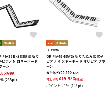
配信/ライブ
楽器アクセサ
機器
リ
り
送料無料
新品
送料無料
TAHORNG
RIPIA88 BK) 88鍵盤 折り
ORIPIA49 49鍵盤 折りたたみ式電子
ピアノ MIDIキーボード
ピアノ MIDIキーボード オリピア タホ
ホーン
ーン
,850
¥
22,550
販売価格
(税込)
(税込)
¥
15,950
特別価格
(税込)
1%
(235pt)
ポイント：1%
(145pt)