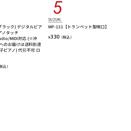
SUZUKI
K (ブラック) デジタルピア
MP-131【トランペット型唄口】
ピアノタッチ
330
¥
（税込）
udio/MIDI対応 (※沖
へのお届けは送料別途
電子ピアノ) 代引不可 ロ
税込）