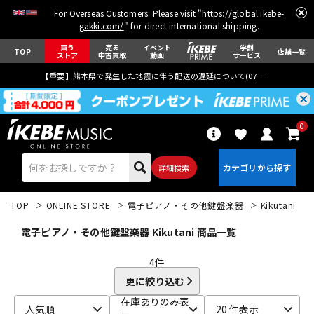
For Overseas Customers: Please visit "
https://global.ikebe-
gakki.com/
" for direct international shipping.
買う
売る
イベント
学割
TOP
店舗一覧
ストア
中古買取
動画
サービス
【重要】熊本県で発生した地震に伴う配送の遅延について(
07月29日
更新)
0
詳細検索
TOP
ONLINE STORE
電子ピアノ・その他鍵盤楽器
Kikutani
電子ピアノ・その他鍵盤楽器 Kikutani 商品一覧
4
件
更に絞り込む
エレキギター
アコギ/エレアコ
在庫ありのみ表
人気順
20 件表示