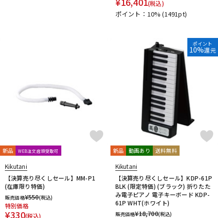
¥
16,401
(税込)
DTM オンライン納品
レコーディング機器
ポイント：10%
(1491pt)
配信/ライブ機器
楽器アクセサリ
ポイント
10%
還元
中古
ヴィンテージ
新品
新品
動画あり
送料無料
WEB注文店頭受取可
Kikutani
Kikutani
【決算売り尽くしセール】MM-P1
【決算売り尽くしセール】KDP-61P
(在庫限り特価)
BLK (限定特価) (ブラック) 折りたた
み電子ピアノ 電子キーボード KDP-
¥
550
販売価格
(税込)
61P WHT(ホワイト)
特別価格
¥
330
¥
18,700
販売価格
(税込)
(税込)