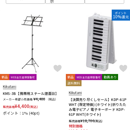
示
ベース
ウクレレ
ポイント
10%
還元
ドラム
パーカッション
キーボード
電子ピアノ
管楽器
その他楽器
新品
新品
動画あり
WEB注文店頭受取可
WEB注文店頭受取可
送料無料
Kikutani
アンプ
エフェクター
Kikutani
KMS-3B【携帯用スチール譜面台】
¥4,400
メーカー希望小売価格
（税込）
【決算売り尽くしセール】KDP-61P
WHT (限定特価) (ホワイト)折りたた
¥
4,400
販売価格
(税込)
み電子ピアノ 電子キーボード KDP-
ポイント：1%
(40pt)
DJ機器
DTM
61P WHT(ホワイト)
¥
18,700
販売価格
(税込)
特別価格