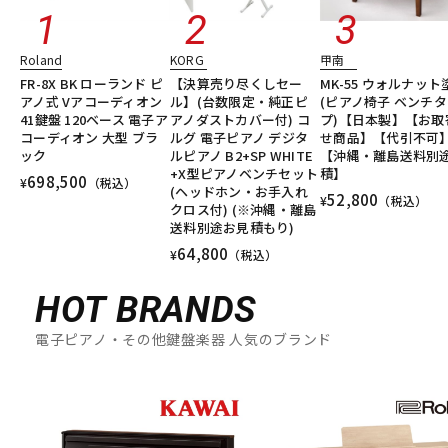
Roland
KORG
甲南
FR-8X BK ローランド ピ
【決算売り尽くしセー
MK-55 ウォルナット
アノ式 Vアコーディオン
ル】(台数限定・純正ピ
(ピアノ椅子 ベンチ
41鍵盤 120ベース 電子ア
アノダストカバー付) コ
プ)【日本製】【お取
コーディオン 大型 ブラ
ルグ 電子ピアノ デジタ
せ商品】【代引不可
ック
ルピアノ B2+SP WHITE
【沖縄・離島送料別
+X型ピアノベンチセット
積】
698,500
¥
（税込）
(ヘッドホン・お手入れ
52,800
¥
（税込）
クロス付) (※沖縄・離島
送料別途お見積もり)
64,800
¥
（税込）
HOT BRANDS
電子ピアノ・その他鍵盤楽器 人気のブランド