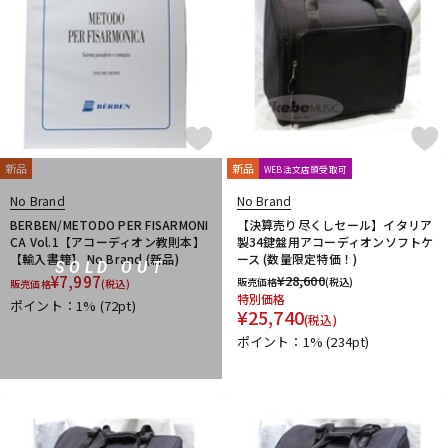
新品
新品
WEB注文店頭受取可
No Brand
No Brand
BERBEN/METODO PER FISARMONI
【決算売り尽くしセール】イタリア
CA Vol.1【アコーディオン教則本】
製34鍵盤用アコーディオンソフトケ
【輸入書籍】 No Brand (新品)
ース (数量限定特価！)
SOLD OUT
¥
7,997
¥
28,600
販売価格
(税込)
販売価格
(税込)
特別価格
ポイント：1%
(72pt)
¥
25,740
(税込)
ポイント：1%
(234pt)