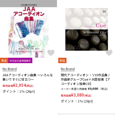
DTM オンライン納品
レコーディング機器
配信/ライブ機器
楽器アクセサリ
中古
ヴィンテージ
新品
新品
WEB注文店頭受取可
No Brand
No Brand
JAAアコーディオン曲集 ～いろんな
現代アコーディオン・ソロ作品集 /
集いですぐに役立つ～
作曲家グループCue×大田智美【ア
コーディオン独奏CD】
¥
2,954
販売価格
(税込)
¥3,080
メーカー希望小売価格
（税込）
ポイント：1%
(26pt)
¥
3,080
販売価格
(税込)
ポイント：1%
(28pt)