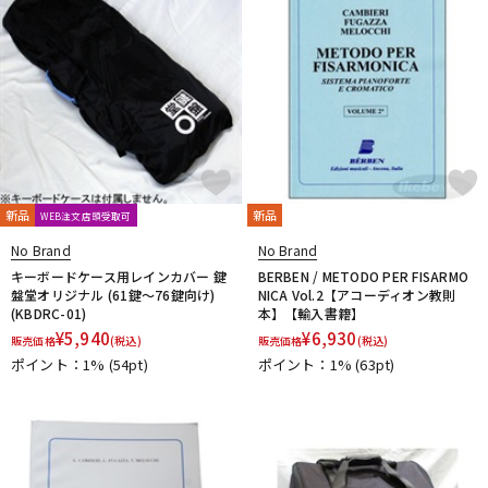
新品
新品
WEB注文店頭受取可
No Brand
No Brand
キーボードケース用レインカバー 鍵
BERBEN / METODO PER FISARMO
盤堂オリジナル (61鍵～76鍵向け)
NICA Vol.2【アコーディオン教則
(KBDRC-01)
本】【輸入書籍】
¥
5,940
¥
6,930
販売価格
(税込)
販売価格
(税込)
ポイント：1%
(54pt)
ポイント：1%
(63pt)