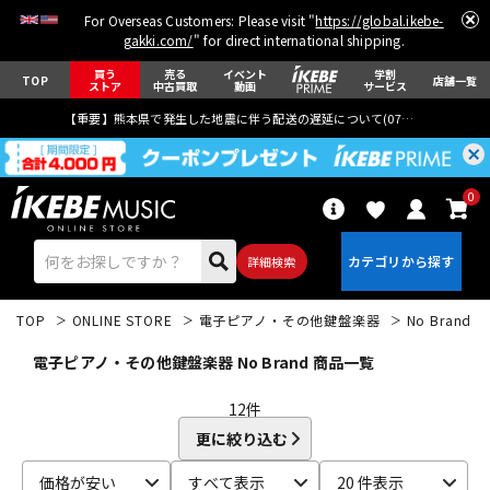
For Overseas Customers: Please visit "
https://global.ikebe-
gakki.com/
" for direct international shipping.
買う
売る
イベント
学割
TOP
店舗一覧
ストア
中古買取
動画
サービス
【重要】熊本県で発生した地震に伴う配送の遅延について(
07月29日
更新)
0
詳細検索
TOP
ONLINE STORE
電子ピアノ・その他鍵盤楽器
No Brand
電子ピアノ・その他鍵盤楽器 No Brand 商品一覧
12
件
更に絞り込む
エレキギター
アコギ/エレアコ
価格が安い
すべて表示
20 件表示