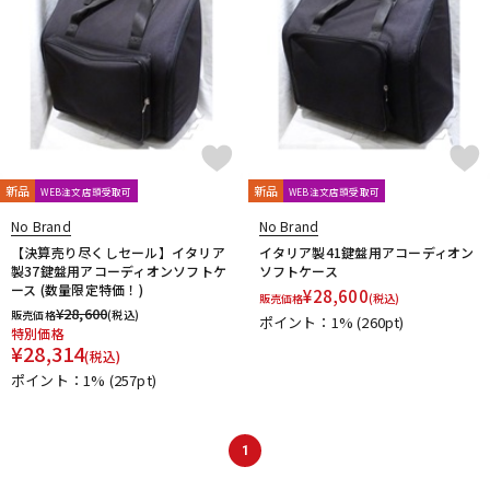
新品
新品
WEB注文店頭受取可
WEB注文店頭受取可
No Brand
No Brand
【決算売り尽くしセール】イタリア
イタリア製41鍵盤用アコーディオン
製37鍵盤用アコーディオンソフトケ
ソフトケース
ース (数量限定特価！)
¥
28,600
販売価格
(税込)
¥
28,600
販売価格
(税込)
ポイント：1%
(260pt)
特別価格
¥
28,314
(税込)
ポイント：1%
(257pt)
1