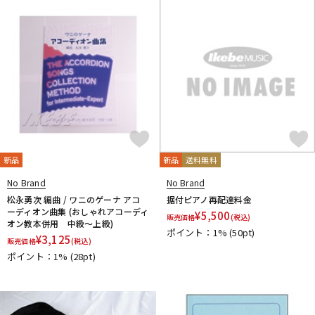
新品
新品
送料無料
No Brand
No Brand
松永勇次 編曲 / ワニのゲーナ アコ
据付ピアノ再配達料金
ーディオン曲集 (おしゃれアコーディ
¥
5,500
販売価格
(税込)
オン教本併用 中級～上級)
ポイント：1%
(50pt)
¥
3,125
販売価格
(税込)
ポイント：1%
(28pt)