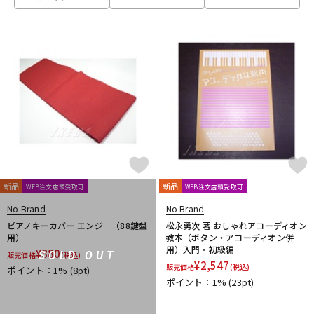
ベース
ウクレレ
ドラム
パーカッション
キーボード
電子ピアノ
管楽器
その他楽器
新品
新品
WEB注文店頭受取可
WEB注文店頭受取可
No Brand
No Brand
アンプ
エフェクター
ピアノキーカバー エンジ （88鍵盤
松永勇次 著 おしゃれアコーディオン
用）
教本（ボタン・アコーディオン併
用）入門・初級編
¥
880
SOLD OUT
販売価格
(税込)
¥
2,547
販売価格
(税込)
ポイント：1%
(8pt)
DJ機器
DTM
ポイント：1%
(23pt)