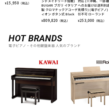
ンドメイドリード搭載)
対応 (※沖縄、一部
15,950
¥
（税込）
BUGARI ブガリ イタリア
へのお届けは送料別
製 クロマチックアコーデ
見積り) (電子ピアノ)
ィオン ボタン式 Black
引不可 ローランド
809,820
253,000
¥
（税込）
¥
（税込）
HOT BRANDS
電子ピアノ・その他鍵盤楽器 人気のブランド