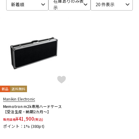
在庫ありのみ表
新着順
20 件表示
示
ベース
ウクレレ
ドラム
パーカッション
キーボード
電子ピアノ
管楽器
その他楽器
新品
送料無料
アンプ
エフェクター
Manikin Electronic
Memotron m2k専用ハードケース
【受注生産・納期2カ月～】
¥
41,900
販売価格
(税込)
DJ機器
DTM
ポイント：1%
(380pt)