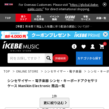
For Overseas Customers: Please visit "
https://global.ikebe-
gakki.com/
" for direct international shipping.
買う
売る
イベント
学割
TOP
店舗一覧
ストア
中古買取
動画
サービス
【重要】熊本県で発生した地震に伴う配送の遅延について(
07月29日
更新)
0
詳細検索
TOP
ONLINE STORE
シンセサイザー・電子楽器
シンセ・キー
シンセサイザー・電子楽器 シンセ・キーボードアクセサリ
ケース Manikin Electronic 商品一覧
1
件
エレキギター
アコギ/エレアコ
更に絞り込む