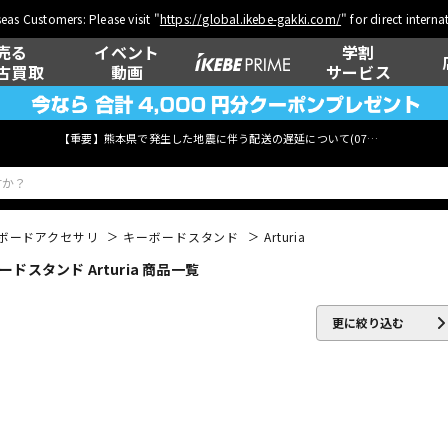
eas Customers: Please visit "
https://global.ikebe-gakki.com/
" for direct intern
売る
イベント
学割
古買取
動画
サービス
【重要】熊本県で発生した地震に伴う配送の遅延について(
07月29日
更新)
ボードアクセサリ
キーボードスタンド
Arturia
スタンド Arturia 商品一覧
ベース
ウクレレ
更に絞り込む
管楽器
その他楽器