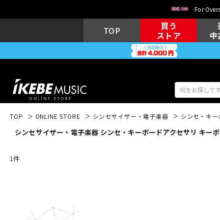
For Overs
買う
TOP
ストア
中
TOP
ONLINE STORE
シンセサイザー・電子楽器
シンセ・キー
シンセサイザー・電子楽器 シンセ・キーボードアクセサリ キーボード
アコギ/エレ
エレキギター
アコ
1
件
キーボード
電子ピアノ