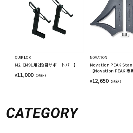
QUIK LOK
NOVATION
M2【M91用2段目サポートバー】
Novation PEAK Stan
【Novation PEAK
11,000
¥
（税込）
12,650
¥
（税込）
CATEGORY