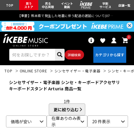
買う
売る
イベント
学割
TOP
店舗一覧
ストア
中古買取
動画
サービス
【重要】熊本県で発生した地震に伴う配送の遅延について(
07月29日
更新)
0
詳細検索
TOP
ONLINE STORE
シンセサイザー・電子楽器
シンセ・キー
シンセサイザー・電子楽器 シンセ・キーボードアクセサリ
キーボードスタンド Arturia 商品一覧
1
件
エレキギター
アコギ/エレアコ
更に絞り込む
在庫ありのみ表
価格が安い
20 件表示
示
ベース
ウクレレ