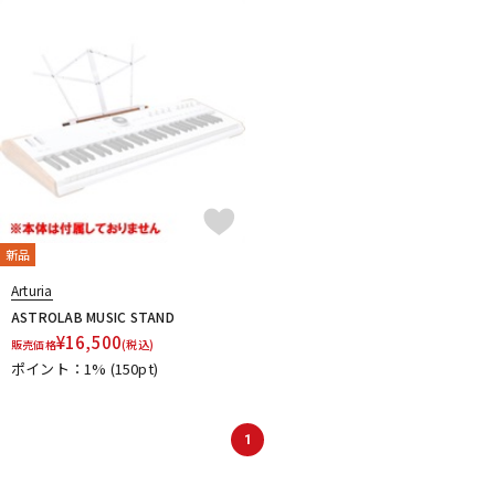
ドラム
パーカッション
キーボード
電子ピアノ
管楽器
その他楽器
新品
アンプ
エフェクター
Arturia
ASTROLAB MUSIC STAND
¥
16,500
販売価格
(税込)
ポイント：1%
(150pt)
DJ機器
DTM
1
DTM オンライン納品
レコーディング機器