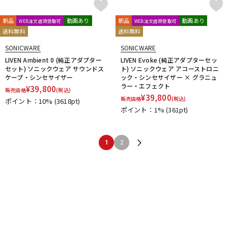
新品
動画あり
新品
動画あり
WEB注文店頭受取可
WEB注文店頭受取可
送料無料
送料無料
SONICWARE
SONICWARE
LIVEN Ambient 0 (純正アダプター
LIVEN Evoke (純正アダプターセッ
セット) ソニックウェア サウンドス
ト) ソニックウェア アコーストロニ
ケープ・シンセサイザー
ック・シンセサイザー × グラニュ
ラー・エフェクト
¥
39,800
販売価格
(税込)
¥
39,800
販売価格
(税込)
ポイント：10%
(3618pt)
ポイント：1%
(361pt)
1
2