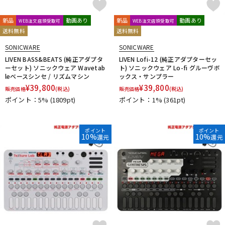
新品
動画あり
新品
動画あり
WEB注文店頭受取可
WEB注文店頭受取可
送料無料
送料無料
SONICWARE
SONICWARE
LIVEN BASS&BEATS (純正アダプタ
LIVEN Lofi-12 (純正アダプターセッ
ーセット) ソニックウェア Wavetab
ト) ソニックウェア Lo-fi グルーヴボ
leベースシンセ / リズムマシン
ックス・サンプラー
¥
39,800
¥
39,800
販売価格
(税込)
販売価格
(税込)
ポイント：5%
(1809pt)
ポイント：1%
(361pt)
ポイント
ポイント
10%
10%
還元
還元