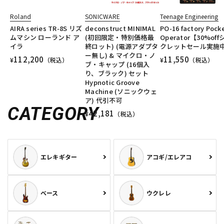
Roland
SONICWARE
Teenage Engineering
AIRA series TR-8S リズ
deconstruct MINIMAL
PO-16 factory Pock
ムマシン ローランド ア
(初回限定・特別価格最
Operator【30%off
イラ
終ロット) (電源アダプタ
クレットセール実施
ー無し) & マイクロ・ノ
112,200
11,550
¥
（税込）
¥
（税込）
ブ・キャップ (16個入
り、ブラック) セット
Hypnotic Groove
Machine (ソニックウェ
ア) 代引不可
CATEGORY
42,181
¥
（税込）
エレキギター
アコギ/エレアコ
ベース
ウクレレ