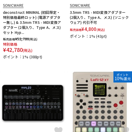
SONICWARE
SONICWARE
deconstruct MINIMAL (初回限定・
3.5mm TRS - MIDI変換アダプター
特別価格最終ロット) (電源アダプタ
(2個入り、Type A、メス) (ソニック
ー無し) & 3.5mm TRS - MIDI変換ア
ウェア) 代引不可
ダプター (2個入り、Type A、メス)
¥
4,800
販売価格
(税込)
セット Hyp...
ポイント：1%
(43pt)
¥
52,780
販売価格
(税込)
特別価格
¥
42,780
(税込)
ポイント：1%
(388pt)
ポイント
10%
還元