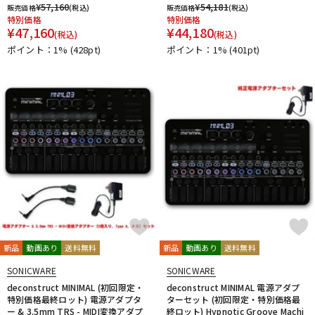
¥
57,160
¥
54,181
販売価格
(税込)
販売価格
(税込)
特別価格
特別価格
¥
47,160
¥
44,180
(税込)
(税込)
ポイント：1%
(428pt)
ポイント：1%
(401pt)
新品
動画あり
送料無料
新品
動画あり
送料無料
SONICWARE
SONICWARE
deconstruct MINIMAL (初回限定・
deconstruct MINIMAL 電源アダプ
特別価格最終ロット) 電源アダプタ
ターセット (初回限定・特別価格最
ー & 3.5mm TRS - MIDI変換アダプ
終ロット) Hypnotic Groove Machi