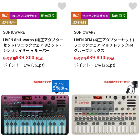
新品
動画あり
新品
動画あり
WEB注文店頭受取可
WEB注文店頭受取可
送料無料
送料無料
SONICWARE
SONICWARE
LIVEN 8bit warps (純正アダプター
LIVEN XFM (純正アダプターセット)
セット) ソニックウェア 8ビット・
ソニックウェア マルチトラックFM
シンセサイザー + ルーパー
グルーヴボックス
¥
39,800
¥
39,800
販売価格
(税込)
販売価格
(税込)
ポイント：1%
(361pt)
ポイント：1%
(361pt)
ポイント
5%
還元