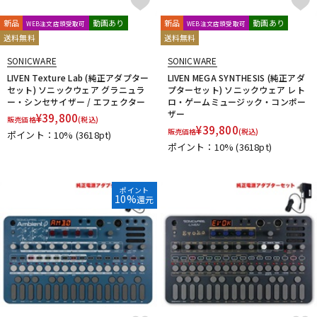
新品
動画あり
新品
動画あり
WEB注文店頭受取可
WEB注文店頭受取可
送料無料
送料無料
SONICWARE
SONICWARE
LIVEN Texture Lab (純正アダプター
LIVEN MEGA SYNTHESIS (純正アダ
セット) ソニックウェア グラニュラ
プターセット) ソニックウェア レト
ー・シンセサイザー / エフェクター
ロ・ゲームミュージック・コンポー
ザー
¥
39,800
販売価格
(税込)
¥
39,800
販売価格
(税込)
ポイント：10%
(3618pt)
ポイント：10%
(3618pt)
ポイント
10%
還元