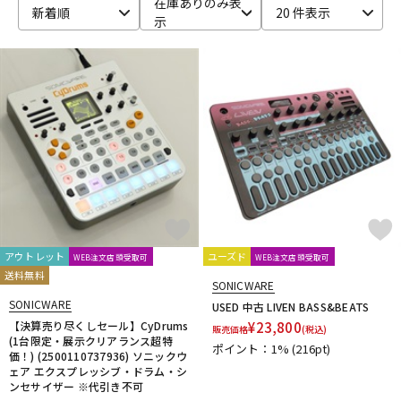
在庫ありのみ表
新着順
20 件表示
示
ベース
ウクレレ
ドラム
パーカッション
キーボード
電子ピアノ
管楽器
その他楽器
アウトレット
ユーズド
WEB注文店頭受取可
WEB注文店頭受取可
送料無料
アンプ
エフェクター
SONICWARE
SONICWARE
USED 中古 LIVEN BASS&BEATS
【決算売り尽くしセール】CyDrums
¥
23,800
販売価格
(税込)
(1台限定・展示クリアランス超特
ポイント：1%
(216pt)
DJ機器
DTM
価！) (2500110737936) ソニックウ
ェア エクスプレッシブ・ドラム・シ
ンセサイザー ※代引き不可