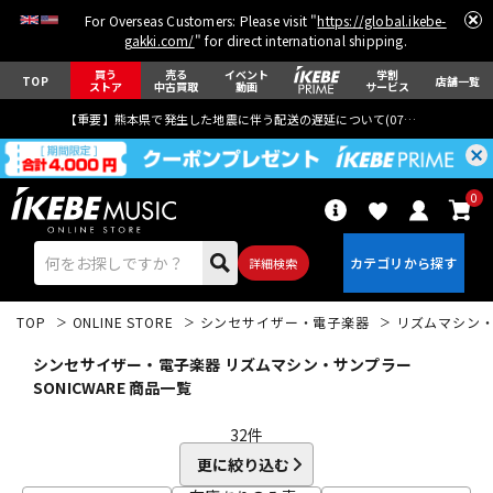
For Overseas Customers: Please visit "
https://global.ikebe-
gakki.com/
" for direct international shipping.
買う
売る
イベント
学割
TOP
店舗一覧
ストア
中古買取
動画
サービス
【重要】熊本県で発生した地震に伴う配送の遅延について(
07月29日
更新)
0
詳細検索
TOP
ONLINE STORE
シンセサイザー・電子楽器
リズムマシン
シンセサイザー・電子楽器 リズムマシン・サンプラー
SONICWARE 商品一覧
32
件
エレキギター
アコギ/エレアコ
更に絞り込む