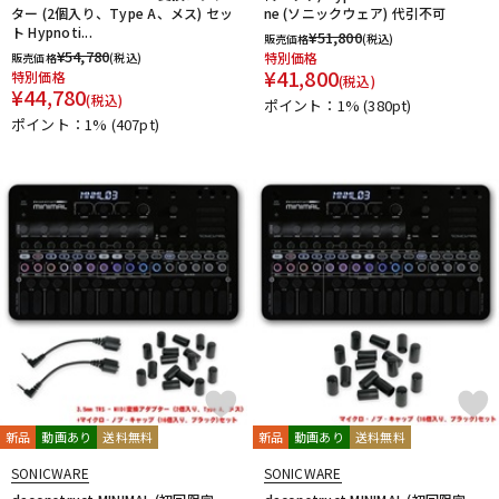
ター (2個入り、Type A、メス) セッ
ne (ソニックウェア) 代引不可
ト Hypnoti...
¥
51,800
販売価格
(税込)
¥
54,780
特別価格
販売価格
(税込)
¥
41,800
特別価格
(税込)
¥
44,780
(税込)
ポイント：1%
(380pt)
ポイント：1%
(407pt)
新品
動画あり
送料無料
新品
動画あり
送料無料
SONICWARE
SONICWARE