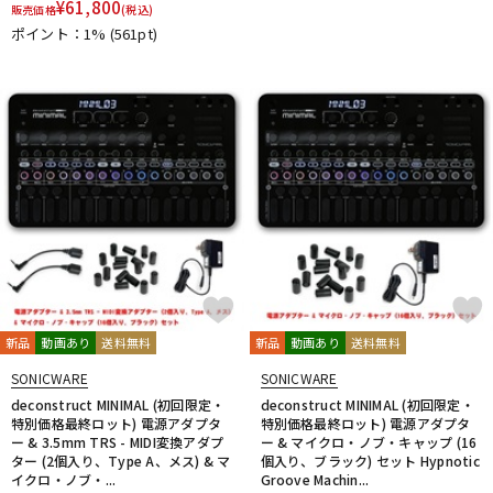
¥
61,800
販売価格
(税込)
DTM オンライン納品
レコーディング機器
ポイント：1%
(561pt)
配信/ライブ機器
楽器アクセサリ
中古
ヴィンテージ
新品
動画あり
送料無料
新品
動画あり
送料無料
SONICWARE
SONICWARE
deconstruct MINIMAL (初回限定・
deconstruct MINIMAL (初回限定・
特別価格最終ロット) 電源アダプタ
特別価格最終ロット) 電源アダプタ
ー & 3.5mm TRS - MIDI変換アダプ
ー & マイクロ・ノブ・キャップ (16
ター (2個入り、Type A、メス) & マ
個入り、ブラック) セット Hypnotic
イクロ・ノブ・...
Groove Machin...