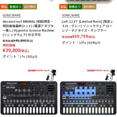
新品
動画あり
送料無料
新品
動画あり
送料無料
SONICWARE
SONICWARE
deconstruct MINIMAL (初回限定・
Lofi-12 XT [Limited Reto] (限定レ
特別価格最終ロット) (電源アダプタ
トロ・グレー) ソニックウェア ロー
ー無し) Hypnotic Groove Machine
レゾ・デジタイズ・サンプラー
(ソニックウェア) 代引不可
¥
69,799
販売価格
(税込)
¥
49,800
販売価格
(税込)
ポイント：10%
(6345pt)
特別価格
¥
39,800
(税込)
ポイント：1%
(361pt)