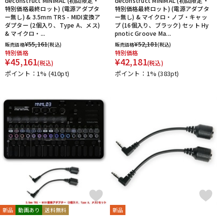
deconstruct MINIMAL (初回限定・
deconstruct MINIMAL (初回限定・
特別価格最終ロット) (電源アダプタ
特別価格最終ロット) (電源アダプタ
ー無し) & 3.5mm TRS - MIDI変換ア
ー無し) & マイクロ・ノブ・キャッ
ダプター (2個入り、Type A、メス)
プ (16個入り、ブラック) セット Hy
& マイクロ・...
pnotic Groove Ma...
¥
55,161
¥
52,181
販売価格
(税込)
販売価格
(税込)
特別価格
特別価格
¥
45,161
¥
42,181
(税込)
(税込)
ポイント：1%
(410pt)
ポイント：1%
(383pt)
新品
動画あり
送料無料
新品