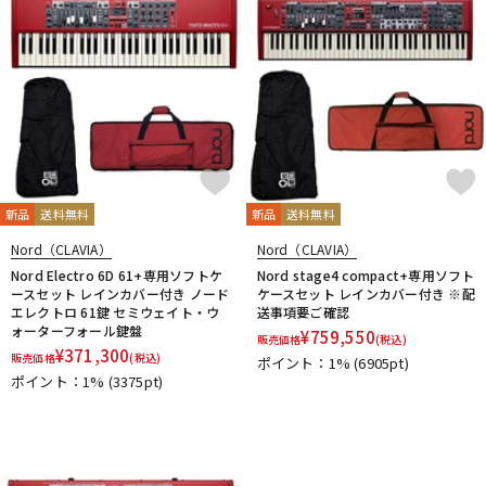
新品
送料無料
新品
送料無料
Nord（CLAVIA）
Nord（CLAVIA）
Nord Electro 6D 61+専用ソフトケ
Nord stage4 compact+専用ソフト
ースセット レインカバー付き ノード
ケースセット レインカバー付き ※配
エレクトロ 61鍵 セミウェイト・ウ
送事項要ご確認
ォーターフォール鍵盤
¥
759,550
販売価格
(税込)
¥
371,300
販売価格
(税込)
ポイント：1%
(6905pt)
ポイント：1%
(3375pt)