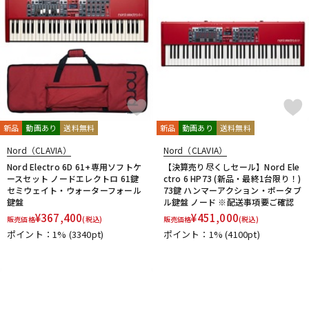
新品
動画あり
送料無料
新品
動画あり
送料無料
Nord（CLAVIA）
Nord（CLAVIA）
Nord Electro 6D 61+専用ソフトケ
【決算売り尽くしセール】Nord Ele
ースセット ノードエレクトロ 61鍵
ctro 6 HP73 (新品・最終1台限り！)
セミウェイト・ウォーターフォール
73鍵 ハンマーアクション・ポータブ
鍵盤
ル鍵盤 ノード ※配送事項要ご確認
¥
367,400
¥
451,000
販売価格
(税込)
販売価格
(税込)
ポイント：1%
(3340pt)
ポイント：1%
(4100pt)