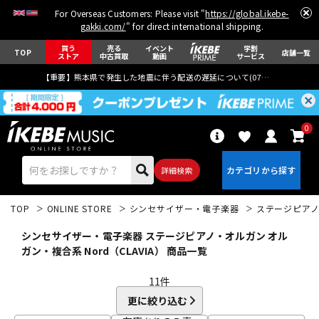
For Overseas Customers: Please visit "
https://global.ikebe-
gakki.com/
" for direct international shipping.
買う
売る
イベント
学割
TOP
店舗一覧
ストア
中古買取
動画
サービス
【重要】熊本県で発生した地震に伴う配送の遅延について(
07月29日
更新)
0
詳細検索
TOP
ONLINE STORE
シンセサイザー・電子楽器
ステージピア
シンセサイザー・電子楽器 ステージピアノ・オルガン オル
ガン・複合系 Nord（CLAVIA） 商品一覧
11
件
エレキギター
アコギ/エレアコ
更に絞り込む