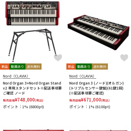
新品
動画あり
送料無料
新品
動画あり
送料無料
Nord（CLAVIA）
Nord（CLAVIA）
Nord Organ 3+Nord Organ Stand
Nord Organ 3 (ノード)(オルガン)
v2 専用スタンドセット※配送事項要
(トリプルセンサー鍵盤)(61鍵2段)
ご確認 ノード
(※配送事項要ご確認)
¥
748,000
¥
671,000
販売価格
(税込)
販売価格
(税込)
ポイント：1%
(6800pt)
ポイント：1%
(6100pt)