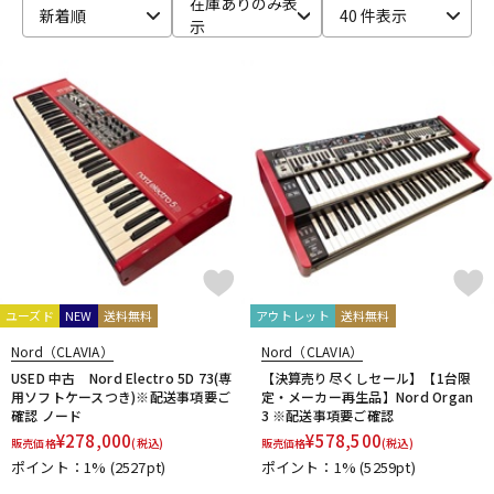
在庫ありのみ表
新着順
40 件表示
示
ベース
ウクレレ
ドラム
パーカッション
キーボード
電子ピアノ
管楽器
その他楽器
ユーズド
NEW
送料無料
アウトレット
送料無料
アンプ
エフェクター
Nord（CLAVIA）
Nord（CLAVIA）
USED 中古 Nord Electro 5D 73(専
【決算売り尽くしセール】【1台限
用ソフトケースつき)※配送事項要ご
定・メーカー再生品】Nord Organ
確認 ノード
3 ※配送事項要ご確認
DJ機器
DTM
¥
278,000
¥
578,500
販売価格
(税込)
販売価格
(税込)
ポイント：1%
(2527pt)
ポイント：1%
(5259pt)