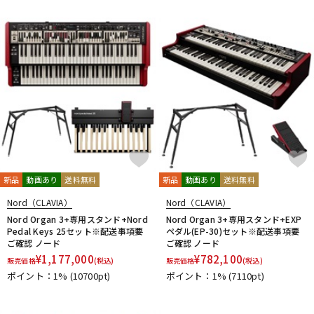
DTM オンライン納品
レコーディング機器
配信/ライブ機器
楽器アクセサリ
中古
ヴィンテージ
新品
動画あり
送料無料
新品
動画あり
送料無料
Nord（CLAVIA）
Nord（CLAVIA）
Nord Organ 3+専用スタンド+Nord
Nord Organ 3+専用スタンド+EXP
Pedal Keys 25セット※配送事項要
ペダル(EP-30)セット※配送事項要
ご確認 ノード
ご確認 ノード
¥
1,177,000
¥
782,100
販売価格
(税込)
販売価格
(税込)
ポイント：1%
(10700pt)
ポイント：1%
(7110pt)