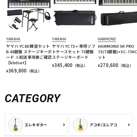
YAMAHA
YAMAHA
HAMMOND
ヤマハ YC88 練習セット
ヤマハ YC73 + 専用ソフ
HAMMOND SK PRO
B 88鍵盤 ステージキーボ
トケースセット 73鍵盤
73(73鍵盤)+SC-73K
ード ※配送事項要ご確認
ステージキーボード
ット
【kbdset】
345,400
270,600
¥
（税込）
¥
（税込）
369,800
¥
（税込）
CATEGORY
エレキギター
アコギ/エレアコ