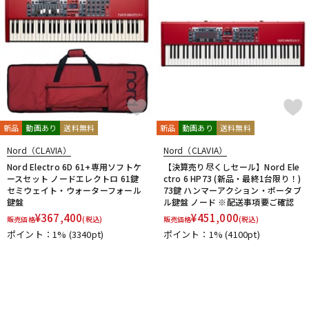
新品
動画あり
送料無料
新品
動画あり
送料無料
Nord（CLAVIA）
Nord（CLAVIA）
Nord Electro 6D 61+専用ソフトケ
【決算売り尽くしセール】Nord Ele
ースセット ノードエレクトロ 61鍵
ctro 6 HP73 (新品・最終1台限り！)
セミウェイト・ウォーターフォール
73鍵 ハンマーアクション・ポータブ
鍵盤
ル鍵盤 ノード ※配送事項要ご確認
¥
367,400
¥
451,000
販売価格
(税込)
販売価格
(税込)
ポイント：1%
(3340pt)
ポイント：1%
(4100pt)