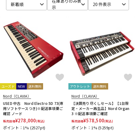
在庫ありのみ表
新着順
20 件表示
示
ベース
ウクレレ
ドラム
パーカッション
キーボード
電子ピアノ
管楽器
その他楽器
ユーズド
NEW
送料無料
アウトレット
送料無料
アンプ
エフェクター
Nord（CLAVIA）
Nord（CLAVIA）
USED 中古 Nord Electro 5D 73(専
【決算売り尽くしセール】【1台限
用ソフトケースつき)※配送事項要ご
定・メーカー再生品】Nord Organ
確認 ノード
3 ※配送事項要ご確認
DJ機器
DTM
¥
278,000
¥
578,500
販売価格
(税込)
販売価格
(税込)
ポイント：1%
(2527pt)
ポイント：1%
(5259pt)