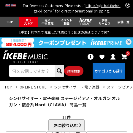
For Overseas Customers: Please visit "
https://global.ikebe-
gakki.com/
" for direct international shipping.
買う
売る
イベント
学割
TOP
店舗一覧
ストア
中古買取
動画
サービス
【重要】熊本県で発生した地震に伴う配送の遅延について(
07月29日
更新)
0
詳細検索
TOP
ONLINE STORE
シンセサイザー・電子楽器
ステージピア
シンセサイザー・電子楽器 ステージピアノ・オルガン オル
ガン・複合系 Nord（CLAVIA） 商品一覧
11
件
エレキギター
アコギ/エレアコ
更に絞り込む