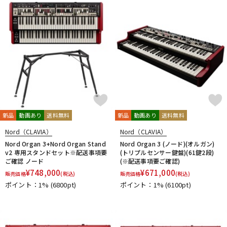
新品
動画あり
送料無料
新品
動画あり
送料無料
Nord（CLAVIA）
Nord（CLAVIA）
Nord Organ 3+Nord Organ Stand
Nord Organ 3 (ノード)(オルガン)
v2 専用スタンドセット※配送事項要
(トリプルセンサー鍵盤)(61鍵2段)
ご確認 ノード
(※配送事項要ご確認)
¥
748,000
¥
671,000
販売価格
(税込)
販売価格
(税込)
ポイント：1%
(6800pt)
ポイント：1%
(6100pt)