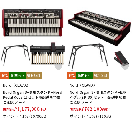
DTM オンライン納品
レコーディング機器
配信/ライブ機器
楽器アクセサリ
中古
ヴィンテージ
新品
動画あり
送料無料
新品
動画あり
送料無料
Nord（CLAVIA）
Nord（CLAVIA）
Nord Organ 3+専用スタンド+Nord
Nord Organ 3+専用スタンド+EXP
Pedal Keys 25セット※配送事項要
ペダル(EP-30)セット※配送事項要
ご確認 ノード
ご確認 ノード
¥
1,177,000
¥
782,100
販売価格
(税込)
販売価格
(税込)
ポイント：1%
(10700pt)
ポイント：1%
(7110pt)