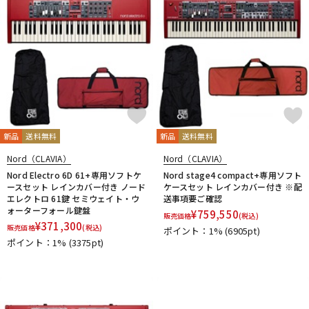
新品
送料無料
新品
送料無料
Nord（CLAVIA）
Nord（CLAVIA）
Nord Electro 6D 61+専用ソフトケ
Nord stage4 compact+専用ソフト
ースセット レインカバー付き ノード
ケースセット レインカバー付き ※配
エレクトロ 61鍵 セミウェイト・ウ
送事項要ご確認
ォーターフォール鍵盤
¥
759,550
販売価格
(税込)
¥
371,300
販売価格
(税込)
ポイント：1%
(6905pt)
ポイント：1%
(3375pt)