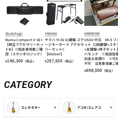
Studiologic
YAMAHA
HAMMOND
Numa Compact X SE+
ヤマハ YC61 61鍵盤 ステ
USED 中古 XK-5 
【純正アクセサリーセッ
ージキーボード アクセサ
ット【2段鍵盤+スタ
トB】※配送事項要ご確
リーセットC
+足鍵盤+椅子セッ
認（スタジオロジック）
【kbdset】
ハモンド ※配送設
別途お見積り ※代
146,300
287,650
¥
（税込）
¥
（税込）
不可 注意事項要ご
698,000
¥
（税込）
CATEGORY
エレキギター
アコギ/エレアコ