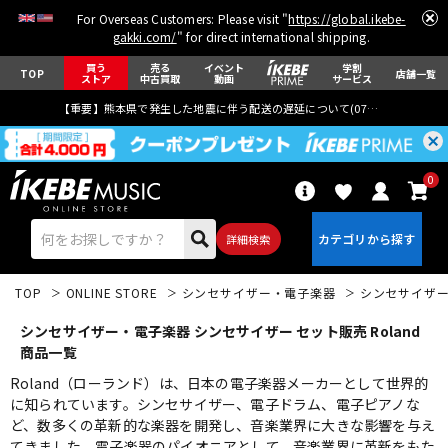
For Overseas Customers: Please visit "
https://global.ikebe-
gakki.com/
" for direct international shipping.
買う
売る
イベント
学割
TOP
店舗一覧
ストア
中古買取
動画
サービス
【重要】熊本県で発生した地震に伴う配送の遅延について(
07月29日
更新)
0
詳細検索
TOP
ONLINE STORE
シンセサイザー・電子楽器
シンセサイザ
シンセサイザー・電子楽器 シンセサイザー セット販売 Roland
商品一覧
Roland（ローランド）は、日本の電子楽器メーカーとして世界的
に知られています。シンセサイザー、電子ドラム、電子ピアノな
エレキギター
アコギ/エレアコ
ど、数多くの革新的な楽器を開発し、音楽業界に大きな影響を与え
てきました。電子楽器のパイオニアとして、音楽業界に革新をもた