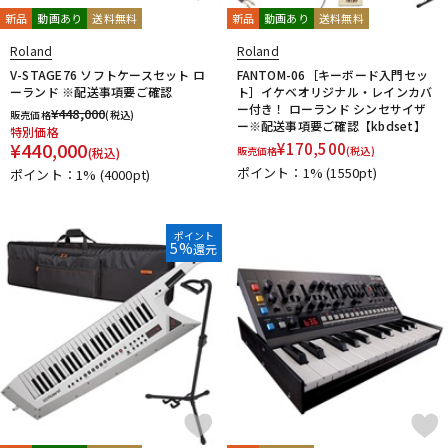
新品
動画あり
送料無料
新品
動画あり
送料無料
Roland
Roland
V-STAGE76 ソフトケースセット ロ
FANTOM-06［キーボード入門セッ
ーランド ※配送事項要ご確認
ト］イケベオリジナル・レインカバ
ー付き！ ローランド シンセサイザ
¥
448,000
販売価格
(税込)
ー※配送事項要ご確認【kbdset】
特別価格
¥
440,000
¥
170,500
販売価格
(税込)
(税込)
ポイント：1%
(1550pt)
ポイント：1%
(4000pt)
ポイント
5%
還元