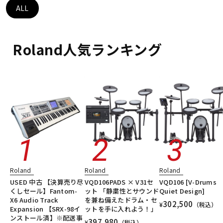
DTM オンライン納品
レコーディング機器
ALL
配信/ライブ機器
楽器アクセサリ
Roland人気ランキング
中古
ヴィンテージ
Roland
Roland
Roland
USED 中古 【決算売り尽
VQD106PADS × V31セ
VQD106 [V-Drums
くしセール】Fantom-
ット 「静粛性とサウンド
Quiet Design]
X6 Audio Track
を兼ね備えたドラム・セ
302,500
¥
（税込）
Expansion 【SRX-98イ
ットを手に入れよう！」
ンストール済】※配送事
397,980
¥
（税込）