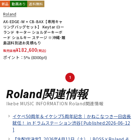
新品
動画あり
送料無料
Roland
AX-EDGE-W + CB-BAX【専用キャ
リングバッグセット】 Keytar ロー
ランド キーター ショルダーキーボ
ード ショルキー ステージ ※沖縄･離
島送料別途お見積もり
¥
182,600
販売価格
(税込)
ポイント：5%
(8300pt)
1
Roland関連情報
Ikebe MUSIC INFORMATION Roland関連情報
イケベ50周年＆イケシブ5周年記念｜かねこなつき一日店長
就任！ in ドラムステーション渋谷[
Published:2026-06-12
]
【生配信決定】2026年4月11日（土）｜BOSS×Roland そ