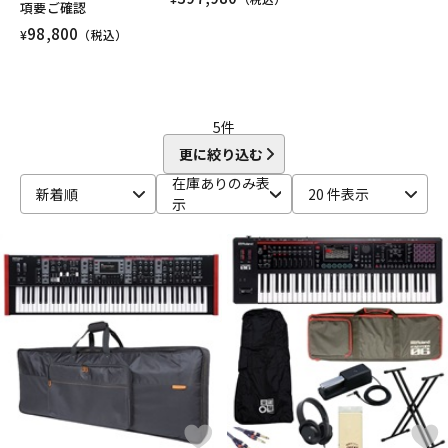
項要ご確認
98,800
¥
（税込）
5
件
更に絞り込む
在庫ありのみ表
新着順
20 件表示
示