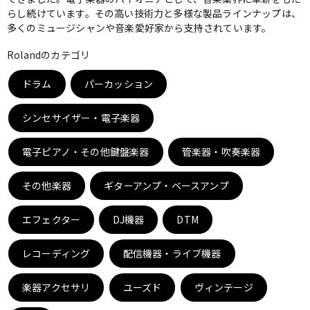
らし続けています。その高い技術力と多様な製品ラインナップは、
ベース
ウクレレ
多くのミュージシャンや音楽愛好家から支持されています。
Rolandのカテゴリ
ドラム
パーカッション
ドラム
パーカッション
シンセサイザー・電子楽器
キーボード
電子ピアノ
電子ピアノ・その他鍵盤楽器
管楽器・吹奏楽器
管楽器
その他楽器
その他楽器
ギターアンプ・ベースアンプ
エフェクター
DJ機器
DTM
アンプ
エフェクター
レコーディング
配信機器・ライブ機器
DJ機器
DTM
楽器アクセサリ
ユーズド
ヴィンテージ