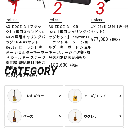
Roland
Roland
Roland
AX-EDGE-B【ブラッ
AX-EDGE-B + CB-
JX-08+K-25M【専
ク】+専用スタンドST-
BAX【専用キャリングバ
セット】
AX2+専用キャリングバ
ッグセット】 Keytar ロ
77,000
¥
（税込）
ッグCB-BAXセット
ーランド キーター ショ
Keytar ローランド キー
ルダーキーボード ショル
ター ショルダーキーボー
キー ステージ ※沖縄･離
ド ショルキー ステージ
島送料別途お見積もり
※沖縄･離島送料別途お
182,600
¥
（税込）
見積もり
CATEGORY
191,400
¥
（税込）
エレキギター
アコギ/エレアコ
ベース
ウクレレ