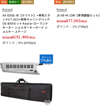
新品
動画あり
送料無料
新品
送料無料
Roland
Roland
AX-EDGE-W【ホワイト】+専用スタ
JX-08+K-25M【専用鍵盤セット】
ンドST-AX2+専用キャリングバッグ
¥
77,000
販売価格
(税込)
CB-BAXセット Keytar ローランド
ポイント：1%
(700pt)
キーター ショルダーキーボード シ
ョルキー ステージ
¥
191,400
販売価格
(税込)
ポイント：5%
(8700pt)
ポイント
5%
還元