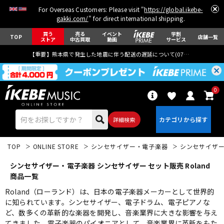
For Overseas Customers: Please visit "
https://global.ikebe-
gakki.com/
" for direct international shipping.
買う
売る
イベント
学割
TOP
店舗一覧
ストア
中古買取
動画
サービス
【重要】熊本県で発生した地震に伴う配送の遅延について(
07月29日
更新)
0
詳細検索
TOP
ONLINE STORE
シンセサイザー・電子楽器
シンセサイザ
シンセサイザー・電子楽器 シンセサイザー セット販売 Roland
商品一覧
Roland（ローランド）は、日本の電子楽器メーカーとして世界的
に知られています。シンセサイザー、電子ドラム、電子ピアノな
エレキギター
アコギ/エレアコ
ど、数多くの革新的な楽器を開発し、音楽業界に大きな影響を与え
てきました。電子楽器のパイオニアとして、音楽業界に革新をもた