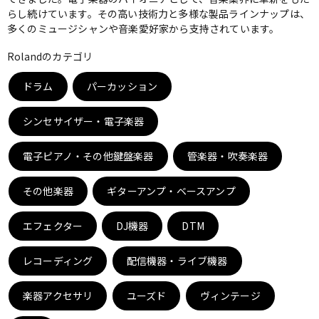
らし続けています。その高い技術力と多様な製品ラインナップは、
ベース
ウクレレ
多くのミュージシャンや音楽愛好家から支持されています。
Rolandのカテゴリ
ドラム
パーカッション
ドラム
パーカッション
シンセサイザー・電子楽器
キーボード
電子ピアノ
電子ピアノ・その他鍵盤楽器
管楽器・吹奏楽器
管楽器
その他楽器
その他楽器
ギターアンプ・ベースアンプ
エフェクター
DJ機器
DTM
アンプ
エフェクター
レコーディング
配信機器・ライブ機器
DJ機器
DTM
楽器アクセサリ
ユーズド
ヴィンテージ