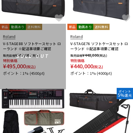
新品
動画あり
送料無料
新品
動画あり
送料無料
Roland
Roland
V-STAGE88 ソフトケースセット ロ
V-STAGE76 ソフトケースセット ロ
ーランド ※配送事項要ご確認
ーランド ※配送事項要ご確認
¥
508,000
¥
448,000
販売価格
(税込)
販売価格
(税込)
SOLD OUT
特別価格
特別価格
¥
495,000
¥
440,000
(税込)
(税込)
ポイント：1%
(4500pt)
ポイント：1%
(4000pt)
ポイント
5%
還元