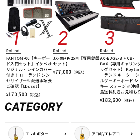
Roland
Roland
Roland
FANTOM-06［キーボー
JX-08+K-25M【専用鍵盤
AX-EDGE-B + CB-
ド入門セット］イケベオ
セット】
BAX【専用キャリン
リジナル・レインカバー
ッグセット】 Keytar
77,000
¥
（税込）
付き！ ローランド シン
ーランド キーター シ
セサイザー※配送事項要
ルダーキーボード シ
ご確認【kbdset】
キー ステージ ※沖縄
島送料別途お見積も
170,500
¥
（税込）
182,600
¥
（税込）
CATEGORY
エレキギター
アコギ/エレアコ