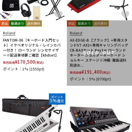
新品
動画あり
送料無料
新品
動画あり
送料無料
Roland
Roland
FANTOM-06［キーボード入門セッ
AX-EDGE-B【ブラック】+専用スタ
ト］イケベオリジナル・レインカバ
ンドST-AX2+専用キャリングバッグ
ー付き！ ローランド シンセサイザ
CB-BAXセット Keytar ローランド
SOLD OUT
ー※配送事項要ご確認【kbdset】
キーター ショルダーキーボード シ
ョルキー ステージ※沖縄･離島送料
¥
170,500
販売価格
(税込)
別途お...
ポイント：1%
(1550pt)
¥
191,400
販売価格
(税込)
ポイント：5%
(8700pt)
ポイント
5%
還元