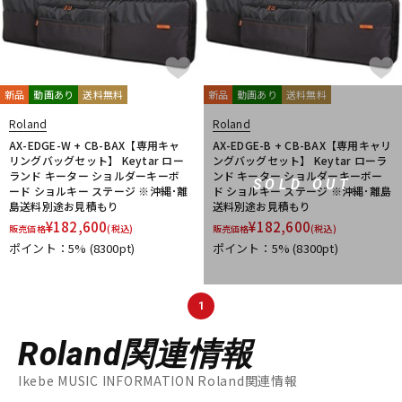
新品
動画あり
送料無料
新品
動画あり
送料無料
Roland
Roland
AX-EDGE-W + CB-BAX【専用キャ
AX-EDGE-B + CB-BAX【専用キャリ
リングバッグセット】 Keytar ロー
ングバッグセット】 Keytar ローラ
ランド キーター ショルダーキーボ
ンド キーター ショルダーキーボー
SOLD OUT
ード ショルキー ステージ ※沖縄･離
ド ショルキー ステージ ※沖縄･離島
島送料別途お見積もり
送料別途お見積もり
¥
182,600
¥
182,600
販売価格
(税込)
販売価格
(税込)
ポイント：5%
(8300pt)
ポイント：5%
(8300pt)
1
Roland関連情報
Ikebe MUSIC INFORMATION Roland関連情報