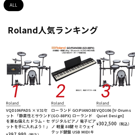
DTM オンライン納品
レコーディング機器
ALL
配信/ライブ機器
楽器アクセサリ
Roland人気ランキング
中古
ヴィンテージ
Roland
Roland
Roland
VQD106PADS × V31セ
ローランド GO:PIANO88
VQD106 [V-Drums
ット 「静粛性とサウンド
(GO-88PX) ローランド
Quiet Design]
を兼ね備えたドラム・セ
デジタルピアノ 電子ピア
302,500
¥
（税込）
ットを手に入れよう！」
ノ 軽量 88鍵 セミウェイ
テッド鍵盤 USB MIDIキ
397,980
¥
（税込）