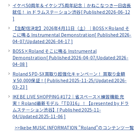
イケベ50周年＆イケシブ5周年記念｜かねこなつき一日店長
就任！ in ドラムステーション渋谷[
Published:2026-06-12
]
【生配信決定】2026年4月11日（土）｜BOSS×Roland そ
こに鳴る Instrumental Demonstration[
Published:2026-
04-07/
Updated:2026-04-17
]
BOSS×Roland そこに鳴る Instrumental
Demonstration[
Published:2026-04-07/
Updated:2026-
04-08
]
Roland SPD-SX買取り超強化キャンペーン！ 買取り金額
￥50,000保証！[
Published:2025-11-25/
Updated:2026-
03-23
]
IKEBE LIVE SHOPPING #172｜省スペース×練習機能 充
実！Roland最新モデル「TD316」！【presented by ドラ
ムステーション渋谷】[
Published:2025-11-
04/
Updated:2025-11-06
]
>>Ikebe MUSIC INFORMATION "Roland"のコンテンツ一覧