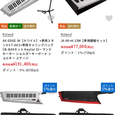
新品
動画あり
送料無料
新品
送料無料
Roland
Roland
AX-EDGE-W【ホワイト】+専用スタ
JX-08+K-25M【専用鍵盤セット】
ンドST-AX2+専用キャリングバッグ
¥
77,000
販売価格
(税込)
CB-BAXセット Keytar ローランド
ポイント：1%
(700pt)
キーター ショルダーキーボード シ
ョルキー ステージ
¥
191,400
販売価格
(税込)
ポイント：5%
(8700pt)
ポイント
ポイント
5%
5%
還元
還元