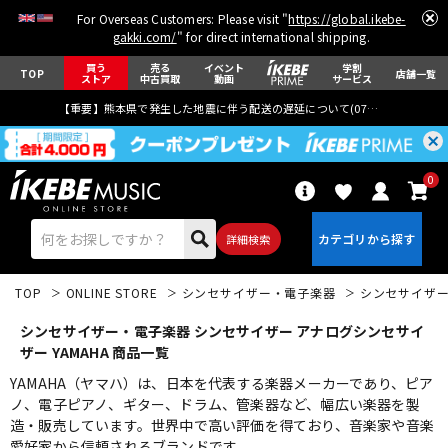
For Overseas Customers: Please visit "
https://global.ikebe-
gakki.com/
" for direct international shipping.
買う
売る
イベント
学割
TOP
店舗一覧
ストア
中古買取
動画
サービス
【重要】熊本県で発生した地震に伴う配送の遅延について(
07月29日
更新)
0
詳細検索
TOP
ONLINE STORE
シンセサイザー・電子楽器
シンセサイザ
シンセサイザー・電子楽器 シンセサイザー アナログシンセサイ
ザー YAMAHA 商品一覧
YAMAHA（ヤマハ）は、日本を代表する楽器メーカーであり、ピア
ノ、電子ピアノ、ギター、ドラム、管楽器など、幅広い楽器を製
エレキギター
アコギ/エレアコ
造・販売しています。世界中で高い評価を得ており、音楽家や音楽
愛好家から信頼されるブランドです。