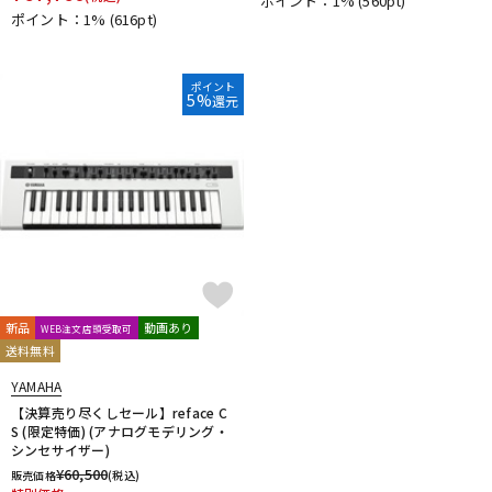
ポイント：1%
(560pt)
ポイント：1%
(616pt)
ポイント
5%
還元
新品
動画あり
WEB注文店頭受取可
送料無料
YAMAHA
【決算売り尽くしセール】reface C
S (限定特価) (アナログモデリング・
シンセサイザー)
¥
60,500
販売価格
(税込)