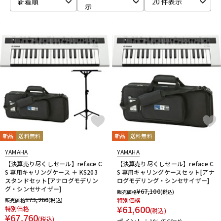
新着順
20 件表示
示
新品
送料無料
新品
送料無料
YAMAHA
YAMAHA
【決算売り尽くしセール】reface C
【決算売り尽くしセール】reface C
S 専用キャリングケース ＋ KS203
S 専用キャリングケースセット[アナ
スタンドセット[アナログモデリン
ログモデリング・シンセサイザー]
グ・シンセサイザー]
¥
67,100
販売価格
(税込)
¥
73,260
特別価格
販売価格
(税込)
¥
61,600
特別価格
(税込)
¥
67,760
(税込)