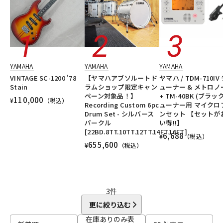
YAMAHA
YAMAHA
YAMAHA
VINTAGE SC-1200 '78
【ヤマハアブソルートド
ヤマハ / TDM-710IV
Stain
ラムショップ限定キャン
ューナー & メトロノ
ペーン対象品！】
+ TM-40BK (ブラッ
110,000
¥
（税込）
Recording Custom 6pc
ューナー用 マイクロ
Drum Set - シルバース
ンセット 【セットが
パークル
い得!!】
[22BD.8TT.10TT.12TT.14FT.16FT]
6,688
¥
（税込）
655,600
¥
（税込）
3
件
更に絞り込む
在庫ありのみ表