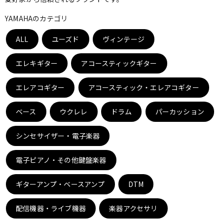
ベース
ウクレレ
YAMAHAのカテゴリ
ALL
ユーズド
ヴィンテージ
ドラム
パーカッション
エレキギター
アコースティックギター
キーボード
電子ピアノ
エレアコギター
アコースティック・エレアコギター
ベース
ウクレレ
ドラム
パーカッション
管楽器
その他楽器
シンセサイザー・電子楽器
アンプ
エフェクター
電子ピアノ・その他鍵盤楽器
ギターアンプ・ベースアンプ
DTM
DJ機器
DTM
配信機器・ライブ機器
楽器アクセサリ