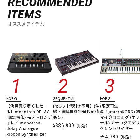
RECOMMENDED
ITEMS
オススメアイテム
KORG
SEQUENTIAL
KORG
【決算売り尽くしセー
PRO 3【代引き不可】(沖
(限定再生
ル】monotron DELAY
縄・離島送料別途お見積
産！)microKORG (
(限定特価) モノトロンデ
もり)
マイクロコルグ (オ
ィレイ monotron-
ナル) アナログモデ
386,900
¥
（税込）
delay Analogue
グシンセサイザー
Ribbon Synthesizer
54,780
¥
（税込）