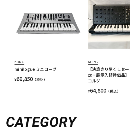
KORG
KORG
minilogue ミニローグ
【決算売り尽くしセー
定・展示入替特価品】MS
69,850
¥
（税込）
コルグ
64,800
¥
（税込）
CATEGORY