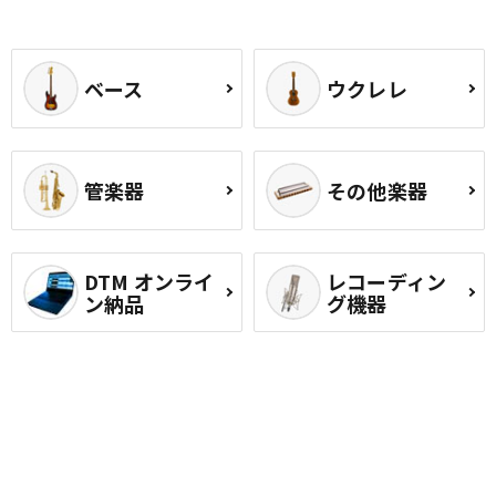
ベース
ウクレレ
管楽器
その他楽器
DTM オンライ
レコーディン
ン納品
グ機器