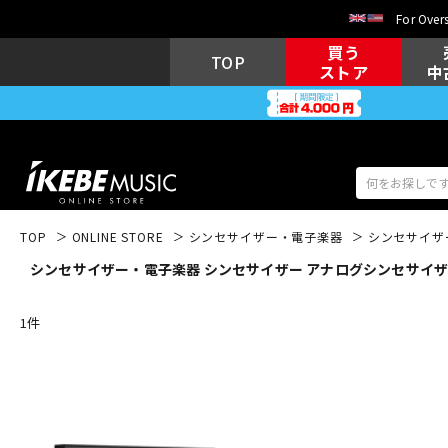
For Overs
買う
TOP
ストア
中
TOP
ONLINE STORE
シンセサイザー・電子楽器
シンセサイザ
シンセサイザー・電子楽器 シンセサイザー アナログシンセサイザー
アコギ/エレ
エレキギター
アコ
1
件
キーボード
電子ピアノ