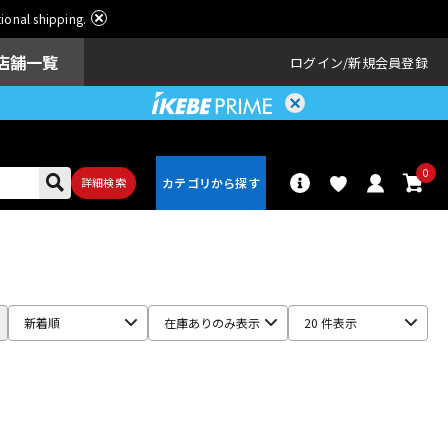
ational shipping.
店舗一覧
ログイン
新規会員登録
0
詳細検索
パーカッショ
ドラム
ン
新着順
在庫ありのみ表示
20 件表示
アンプ
エフェクター