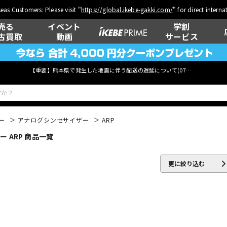
eas Customers: Please visit "
https://global.ikebe-gakki.com/
" for direct intern
売る
イベント
学割
古買取
動画
サービス
【重要】熊本県で発生した地震に伴う配送の遅延について(
07月29日
更新)
ー
アナログシンセサイザー
ARP
 ARP 商品一覧
ベース
ウクレレ
更に絞り込む
管楽器
その他楽器