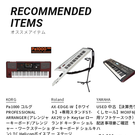
RECOMMENDED
ITEMS
オススメアイテム
KORG
Roland
YAMAHA
Pa1000 コルグ
AX-EDGE-W【ホワイ
USED 中古 【決算売
PROFESSIONAL
ト】+専用スタンドST-
くしセール】MOXF6
ARRANGER (アレンジャ
AX2セット Keytar ロー
用ソフトケースつき）
ーキーボード/アレンジ
ランド キーター ショル
配送事項要ご確認 
ャー・ワークステーショ
ダーキーボード ショルキ
ハ
ン) TC Heliconボイスプ
ー ステージ