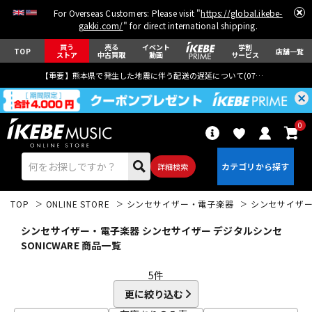
For Overseas Customers: Please visit "
https://global.ikebe-
gakki.com/
" for direct international shipping.
買う
売る
イベント
学割
TOP
店舗一覧
ストア
中古買取
動画
サービス
【重要】熊本県で発生した地震に伴う配送の遅延について(
07月29日
更新)
0
詳細検索
TOP
ONLINE STORE
シンセサイザー・電子楽器
シンセサイザ
シンセサイザー・電子楽器 シンセサイザー デジタルシンセ
SONICWARE 商品一覧
5
件
エレキギター
アコギ/エレアコ
更に絞り込む