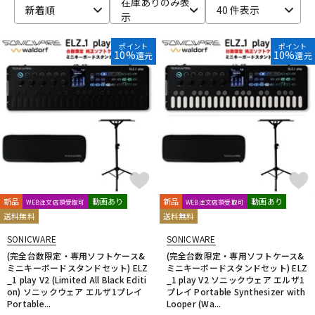
在庫ありのみ表
新着順
40 件表示
示
ベース
ウクレレ
ポイント
ポイント
10%
10%
還元
還元
ドラム
パーカッション
キーボード
電子ピアノ
管楽器
その他楽器
新品
動画あり
新品
動画あり
WEB注文店頭受取可
WEB注文店頭受取可
送料無料
送料無料
アンプ
エフェクター
SONICWARE
SONICWARE
(完全台数限定・専用ソフトケース&
(完全台数限定・専用ソフトケース&
ミニキーボードスタンドセット) ELZ
ミニキーボードスタンドセット) ELZ
DJ機器
DTM
_1 play V2 (Limited All Black Editi
_1 play V2 ソニックウェア エルザ1
on) ソニックウェア エルザ1プレイ
プレイ Portable Synthesizer with
Portable...
Looper (Wa...