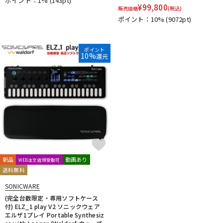
ポイント：1%
(143pt)
¥
99,800
販売価格
(税込)
ポイント：10%
(9072pt)
ポイント
10%
還元
新品
動画あり
WEB注文店頭受取可
送料無料
SONICWARE
(完全台数限定・専用ソフトケース
付) ELZ_1 play V2 ソニックウェア
エルザ1プレイ Portable Synthesiz