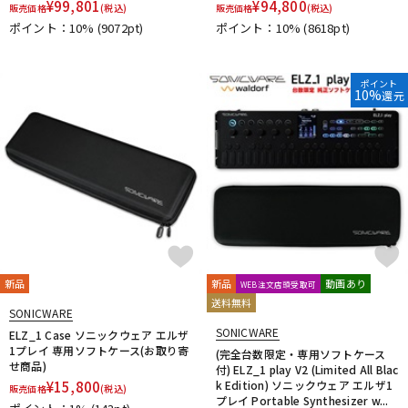
¥
99,801
¥
94,800
販売価格
(税込)
販売価格
(税込)
DTM オンライン納品
レコーディング機器
ポイント：10%
(9072pt)
ポイント：10%
(8618pt)
配信/ライブ機器
楽器アクセサリ
ポイント
10%
還元
中古
ヴィンテージ
新品
新品
動画あり
WEB注文店頭受取可
送料無料
SONICWARE
SONICWARE
ELZ_1 Case ソニックウェア エルザ
1プレイ 専用ソフトケース(お取り寄
(完全台数限定・専用ソフトケース
せ商品)
付) ELZ_1 play V2 (Limited All Blac
¥
15,800
k Edition) ソニックウェア エルザ1
販売価格
(税込)
プレイ Portable Synthesizer w...