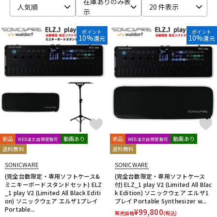
在庫ありのみ表
人気順
20 件表示
示
ベース
ウクレレ
ポイント
ポイント
10%
10%
還元
還元
ドラム
パーカッション
キーボード
電子ピアノ
管楽器
その他楽器
新品
動画あり
新品
動画あり
WEB注文店頭受取可
WEB注文店頭受取可
送料無料
送料無料
アンプ
エフェクター
SONICWARE
SONICWARE
(完全台数限定・専用ソフトケース&
(完全台数限定・専用ソフトケース
ミニキーボードスタンドセット) ELZ
付) ELZ_1 play V2 (Limited All Blac
DJ機器
DTM
_1 play V2 (Limited All Black Editi
k Edition) ソニックウェア エルザ1
on) ソニックウェア エルザ1プレイ
プレイ Portable Synthesizer w...
Portable...
¥
99,800
販売価格
(税込)