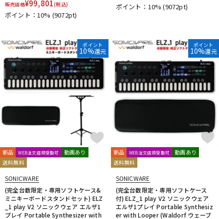
¥
99,801
販売価格
(税込)
ポイント：10%
(9072pt)
DTM オンライン納品
レコーディング機器
ポイント：10%
(9072pt)
配信/ライブ機器
楽器アクセサリ
ポイント
ポイント
10%
10%
還元
還元
中古
ヴィンテージ
新品
動画あり
新品
動画あり
WEB注文店頭受取可
WEB注文店頭受取可
送料無料
送料無料
SONICWARE
SONICWARE
(完全台数限定・専用ソフトケース&
(完全台数限定・専用ソフトケース
ミニキーボードスタンドセット) ELZ
付) ELZ_1 play V2 ソニックウェア
_1 play V2 ソニックウェア エルザ1
エルザ1プレイ Portable Synthesiz
プレイ Portable Synthesizer with
er with Looper (Waldorf ウェーブ