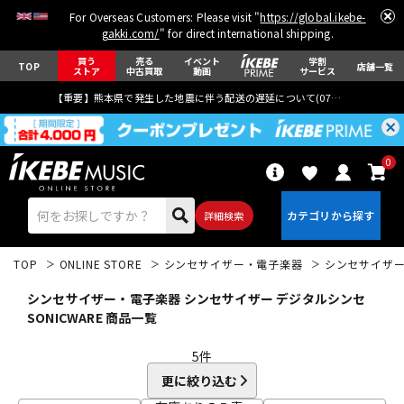
For Overseas Customers: Please visit "
https://global.ikebe-
gakki.com/
" for direct international shipping.
買う
売る
イベント
学割
TOP
店舗一覧
ストア
中古買取
動画
サービス
【重要】熊本県で発生した地震に伴う配送の遅延について(
07月29日
更新)
0
詳細検索
TOP
ONLINE STORE
シンセサイザー・電子楽器
シンセサイザ
シンセサイザー・電子楽器 シンセサイザー デジタルシンセ
SONICWARE 商品一覧
5
件
エレキギター
アコギ/エレアコ
更に絞り込む