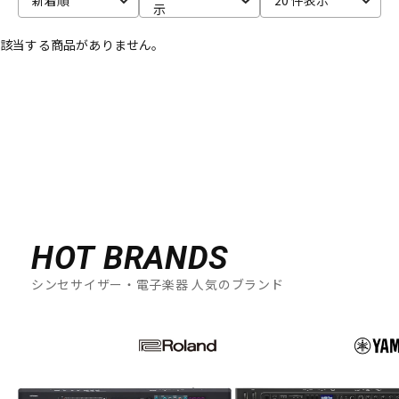
示
ベース
ウクレレ
該当する商品がありません。
ドラム
パーカッション
キーボード
電子ピアノ
管楽器
その他楽器
HOT BRANDS
シンセサイザー・電子楽器 人気のブランド
アンプ
エフェクター
DJ機器
DTM