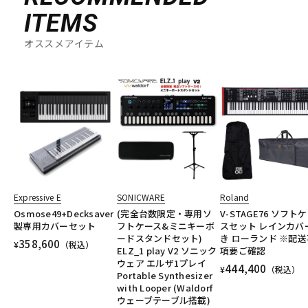
ITEMS
オススメアイテム
Expressive E
SONICWARE
Roland
Osmose49+Decksaver
(完全台数限定・専用ソ
V-STAGE76 ソフト
製専用カバーセット
フトケース&ミニキーボ
スセット レインカバ
ードスタンドセット)
き ローランド ※配送
358,600
¥
（税込）
ELZ_1 play V2 ソニック
項要ご確認
ウェア エルザ1プレイ
444,400
¥
（税込）
Portable Synthesizer
with Looper (Waldorf
ウェーブテーブル搭載)