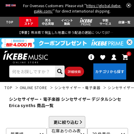
For Overseas Customers: Please visit "
https://global.ikebe-
gakki.com/
" for direct international shipping.
買う
売る
イベント
学割
TOP
店舗一覧
ストア
中古買取
動画
サービス
【重要】熊本県で発生した地震に伴う配送の遅延について(
07月29日
更新)
0
詳細検索
TOP
ONLINE STORE
シンセサイザー・電子楽器
シンセサイザ
シンセサイザー・電子楽器 シンセサイザー デジタルシンセ
Erica synths 商品一覧
エレキギター
アコギ/エレアコ
更に絞り込む
在庫ありのみ表
新着順
20 件表示