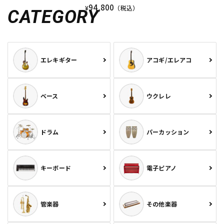
94,800
¥
（税込）
CATEGORY
エレキギター
アコギ/エレアコ
ベース
ウクレレ
ドラム
パーカッション
キーボード
電子ピアノ
管楽器
その他楽器