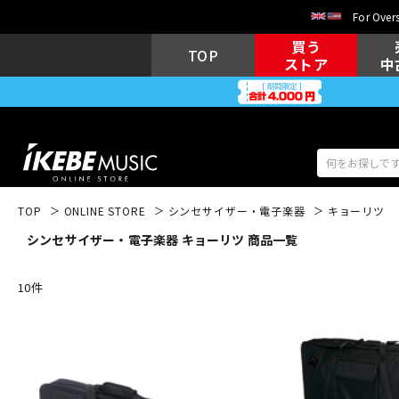
For Overs
買う
TOP
ストア
中
TOP
ONLINE STORE
シンセサイザー・電子楽器
キョーリツ
シンセサイザー・電子楽器 キョーリツ 商品一覧
アコギ/エレ
エレキギター
アコ
10
件
キーボード
電子ピアノ