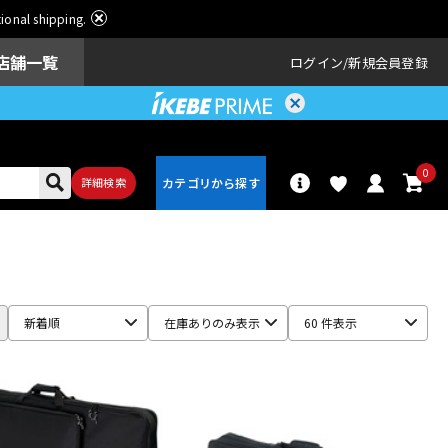
ational shipping.
店舗一覧
ログイン
新規会員登録
0
詳細検索
パーカッショ
ドラム
ン
新着順
在庫ありのみ表示
60 件表示
アンプ
エフェクター