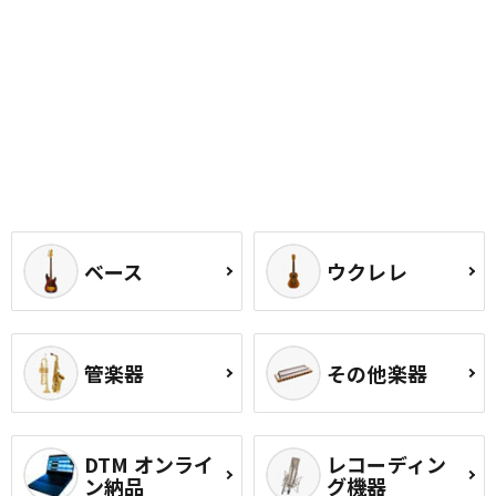
ベース
ウクレレ
管楽器
その他楽器
DTM オンライ
レコーディン
ン納品
グ機器