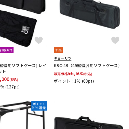
配信/ライブ
楽器アクセサ
機器
リ
新品
文店頭受取可
キョーリツ
[61鍵盤用ソフトケース] レイ
KBC-49（49鍵盤汎用ソフトケース）
ット
¥
6,600
販売価格
(税込)
,000
(税込)
ポイント：1%
(60pt)
1%
(127pt)
ポイント
5%
還元