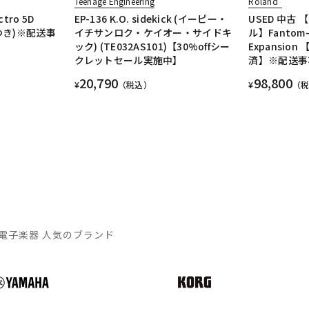
Teenage Engineering
Roland
tro 5D
EP-136 K.O. sidekick (イーピー・
USED 中古
つき)※配送事
イチサンロク・ケイオー・サイドキ
ル】Fantom-X
ック) (TE032AS101)【30%offシー
Expansion
クレットセール実施中】
済】※配送事
20,790
98,800
¥
（税込）
¥
（
電子楽器 人気のブランド