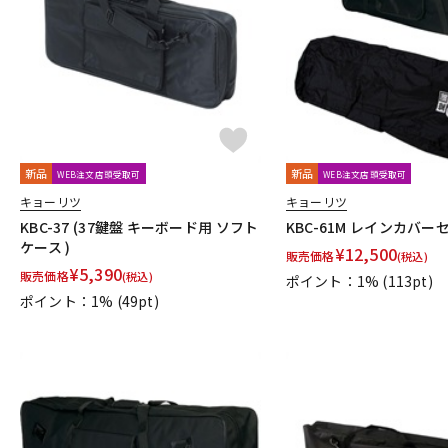
DJ機器
DTM
中古
ヴィンテー
新品
新品
WEB注文店頭受取可
WEB注文店頭受取可
キョーリツ
キョーリツ
KBC-37 (37鍵盤 キーボード用 ソフト
KBC-61M レインカバー
ケース )
¥
12,500
販売価格
(税込)
¥
5,390
販売価格
(税込)
ポイント：1%
(113pt)
ポイント：1%
(49pt)