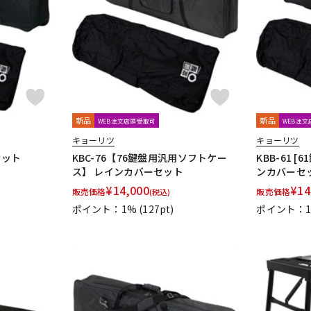
DTM オンラ
レコーディン
イン納品
グ機器
ジ
新品
新品
WEB注文店頭受取可
WEB注
キョーリツ
キョーリツ
セット
KBC-76【76鍵盤用汎用ソフトケー
KBB-61 
ス】 レインカバーセット
ンカバーセ
¥
14,000
¥
14
販売価格
販売価格
(税込)
ポイント：1%
(127pt)
ポイント：