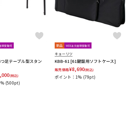
新品
文店頭受取可
WEB注文店頭受取可
キョーリツ
0【4つ足テーブル型スタン
KBB-61 [61鍵盤用ソフトケース]
¥
8,690
販売価格
(税込)
,000
(税込)
ポイント：1%
(79pt)
5%
(500pt)