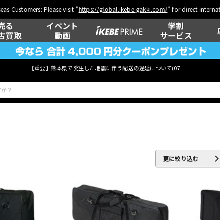
eas Customers: Please visit "
https://global.ikebe-gakki.com/
" for direct intern
売る
イベント
学割
古買取
動画
サービス
【重要】熊本県で発生した地震に伴う配送の遅延について(
07月29日
更新)
ベース
ウクレレ
更に絞り込む
管楽器
その他楽器