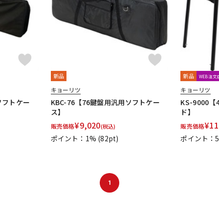
新品
新品
WEB注
キョーリツ
キョーリツ
用ソフトケー
KBC-76【76鍵盤用汎用ソフトケー
KS-900
ス】
ド】
¥
9,020
¥
11
販売価格
販売価格
(税込)
ポイント：1%
(82pt)
ポイント：
1