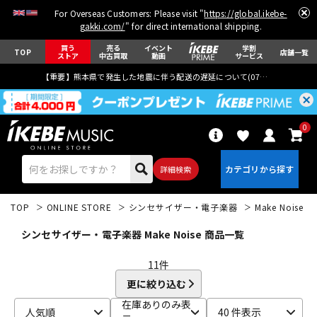
For Overseas Customers: Please visit "
https://global.ikebe-
gakki.com/
" for direct international shipping.
買う
売る
イベント
学割
TOP
店舗一覧
ストア
中古買取
動画
サービス
【重要】熊本県で発生した地震に伴う配送の遅延について(
07月29日
更新)
0
詳細検索
TOP
ONLINE STORE
シンセサイザー・電子楽器
Make Noise
シンセサイザー・電子楽器 Make Noise 商品一覧
11
件
更に絞り込む
エレキギター
アコギ/エレアコ
在庫ありのみ表
人気順
40 件表示