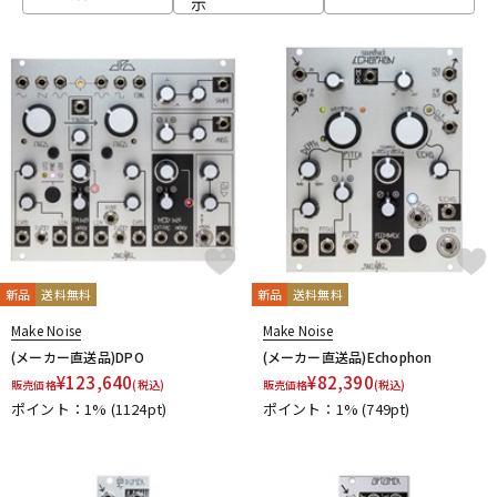
示
ベース
ウクレレ
ドラム
パーカッション
キーボード
電子ピアノ
管楽器
その他楽器
新品
送料無料
新品
送料無料
Make Noise
Make Noise
アンプ
エフェクター
(メーカー直送品)DPO
(メーカー直送品)Echophon
¥
123,640
¥
82,390
販売価格
(税込)
販売価格
(税込)
ポイント：1%
(1124pt)
ポイント：1%
(749pt)
DJ機器
DTM