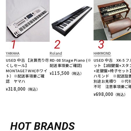
YAMAHA
Roland
HAMMOND
USED 中古 【決算売り尽
RD-08 Stage Piano (※
USED 中古 XK-5 
くしセール】
配送事項要ご確認)
ット【2段鍵盤+スタ
MONTAGE7 WH(ホワイ
+足鍵盤+椅子セッ
115,500
¥
（税込）
ト）※配送事項要ご確
ハモンド ※配送設
認 ヤマハ
別途お見積り ※代
不可 注意事項要ご
318,000
¥
（税込）
698,000
¥
（税込）
HOT BRANDS