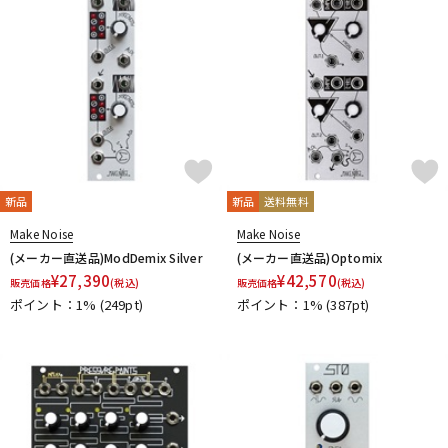
DTM オンライン納品
レコーディング機器
配信/ライブ機器
楽器アクセサリ
中古
ヴィンテージ
新品
新品
送料無料
Make Noise
Make Noise
(メーカー直送品)ModDemix Silver
(メーカー直送品)Optomix
¥
27,390
¥
42,570
販売価格
(税込)
販売価格
(税込)
ポイント：1%
(249pt)
ポイント：1%
(387pt)