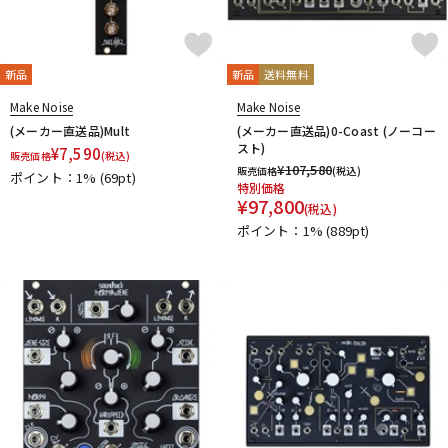
新品
新品
送料無料
Make Noise
Make Noise
(メーカー直送品)Mult
(メーカー直送品)0-Coast (ノーコー
スト)
¥
7,590
販売価格
(税込)
¥
107,580
販売価格
(税込)
ポイント：1%
(69pt)
特別価格
¥
97,800
(税込)
ポイント：1%
(889pt)