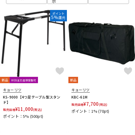
示
ベース
ウクレレ
ポイント
5%
還元
ドラム
パーカッション
キーボード
電子ピアノ
管楽器
その他楽器
新品
新品
WEB注文店頭受取可
キョーリツ
キョーリツ
アンプ
エフェクター
KS-9000【4つ足テーブル型スタン
KBC-61M
ド】
¥
7,700
販売価格
(税込)
¥
11,000
販売価格
(税込)
ポイント：1%
(70pt)
ポイント：5%
(500pt)
DJ機器
DTM