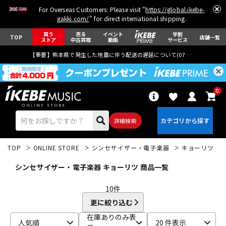
For Overseas Customers: Please visit "
https://global.ikebe-
gakki.com/
" for direct international shipping.
買う
売る
イベント
学割
TOP
店舗一覧
ストア
中古買取
動画
サービス
【重要】熊本県で発生した地震に伴う配送の遅延について(
07月29日
更新)
0
詳細検索
TOP
ONLINE STORE
シンセサイザー・電子楽器
キョーリツ
シンセサイザー・電子楽器 キョーリツ 商品一覧
10
件
更に絞り込む
エレキギター
アコギ/エレアコ
在庫ありのみ表
人気順
20 件表示