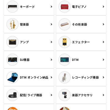
キーボード
電子ピアノ
管楽器
その他楽器
アンプ
エフェクター
DJ機器
DTM
DTM オンライン納品
レコーディング機器
配信/ライブ機器
楽器アクセサリ