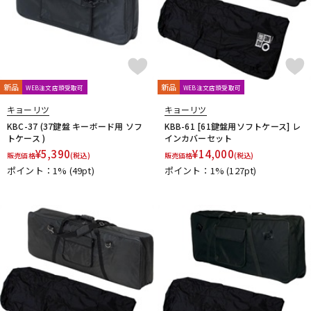
新品
新品
WEB注文店頭受取可
WEB注文店頭受取可
キョーリツ
キョーリツ
KBC-37 (37鍵盤 キーボード用 ソフ
KBB-61 [61鍵盤用ソフトケース] レ
トケース )
インカバーセット
¥
5,390
¥
14,000
販売価格
(税込)
販売価格
(税込)
ポイント：1%
(49pt)
ポイント：1%
(127pt)