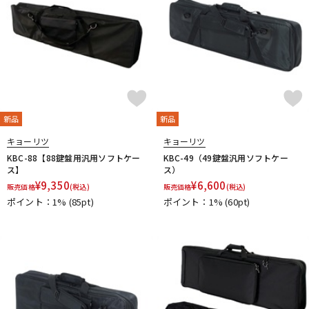
新品
新品
キョーリツ
キョーリツ
KBC-88【88鍵盤用汎用ソフトケー
KBC-49（49鍵盤汎用ソフトケー
ス】
ス）
¥
9,350
¥
6,600
販売価格
(税込)
販売価格
(税込)
ポイント：1%
(85pt)
ポイント：1%
(60pt)