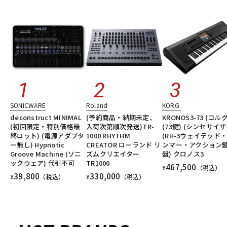
SONICWARE
Roland
KORG
deconstruct MINIMAL
(予約商品・納期未定、
KRONOS3-73 (コルグ
(初回限定・特別価格最
入荷次第順次発送)TR-
(73鍵) (シンセサイザ
終ロット) (電源アダプタ
1000 RHYTHM
(RH-3ウェイテッド
ー無し) Hypnotic
CREATOR ローランド リ
ンマー・アクション
Groove Machine (ソニ
ズムクリエイター
盤) クロノス3
ックウェア) 代引不可
TR1000
467,500
¥
（税込）
39,800
330,000
¥
（税込）
¥
（税込）