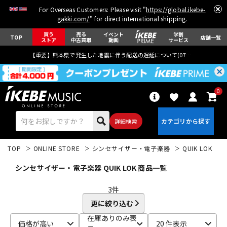
For Overseas Customers: Please visit "
https://global.ikebe-
gakki.com/
" for direct international shipping.
買う
売る
イベント
学割
TOP
店舗一覧
ストア
中古買取
動画
サービス
【重要】熊本県で発生した地震に伴う配送の遅延について(
07月29日
更新)
0
詳細検索
TOP
ONLINE STORE
シンセサイザー・電子楽器
QUIK LOK
シンセサイザー・電子楽器 QUIK LOK 商品一覧
3
件
更に絞り込む
エレキギター
アコギ/エレアコ
在庫ありのみ表
価格が高い
20 件表示