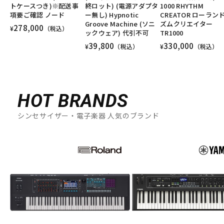
トケースつき)※配送事
終ロット) (電源アダプタ
1000 RHYTHM
項要ご確認 ノード
ー無し) Hypnotic
CREATOR ローランド
Groove Machine (ソニ
ズムクリエイター
278,000
¥
（税込）
ックウェア) 代引不可
TR1000
39,800
330,000
¥
（税込）
¥
（税込）
HOT BRANDS
シンセサイザー・電子楽器 人気のブランド