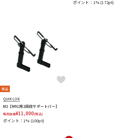
ポイント：1%
(172pt)
DTM オンライン納品
レコーディング機器
配信/ライブ機器
楽器アクセサリ
中古
ヴィンテージ
新品
QUIK LOK
M2【M91用2段目サポートバー】
¥
11,000
販売価格
(税込)
ポイント：1%
(100pt)