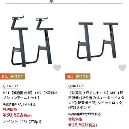
示
ベース
ウクレレ
ドラム
パーカッション
キーボード
電子ピアノ
管楽器
その他楽器
新品
送料無料
新品
送料無料
QUIK LOK
QUIK LOK
アンプ
エフェクター
M91【観音開き型】+M2【2段目オ
【決算売り尽くしセール】M91 (限
プションアームセット】
定特価) (折り畳み式キーボードスタ
ンド)(観音開き型)(クイックロック)
¥
32,120
販売価格
(税込)
(鍵盤スタンド)
特別価格
DJ機器
DTM
¥
30,602
¥
21,120
販売価格
(税込)
(税込)
特別価格
ポイント：1%
(278pt)
¥
18,920
(税込)