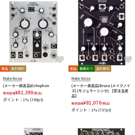
新品
送料無料
新品
動画あり
送料無料
Make Noise
Make Noise
(メーカー直送品)Echophon
(メーカー直送品)Bruxa (メイクノイ
ズ) (モジュラーシンセ) 【受注生産
¥
82,390
販売価格
(税込)
品】
ポイント：1%
(749pt)
¥
81,070
販売価格
(税込)
ポイント：1%
(737pt)