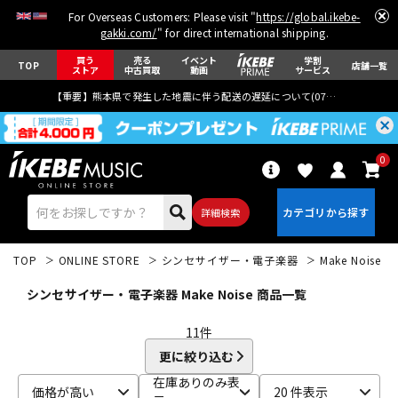
For Overseas Customers: Please visit "
https://global.ikebe-
gakki.com/
" for direct international shipping.
買う
売る
イベント
学割
TOP
店舗一覧
ストア
中古買取
動画
サービス
【重要】熊本県で発生した地震に伴う配送の遅延について(
07月29日
更新)
0
詳細検索
TOP
ONLINE STORE
シンセサイザー・電子楽器
Make Noise
シンセサイザー・電子楽器 Make Noise 商品一覧
11
件
更に絞り込む
エレキギター
アコギ/エレアコ
在庫ありのみ表
価格が高い
20 件表示