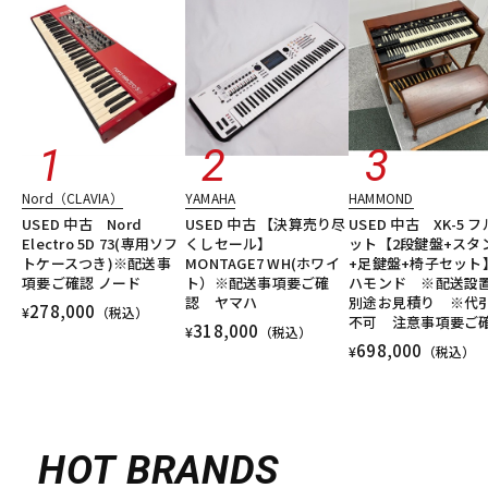
Nord（CLAVIA）
YAMAHA
HAMMOND
USED 中古 Nord
USED 中古 【決算売り尽
USED 中古 XK-5 
Electro 5D 73(専用ソフ
くしセール】
ット【2段鍵盤+スタ
トケースつき)※配送事
MONTAGE7 WH(ホワイ
+足鍵盤+椅子セッ
項要ご確認 ノード
ト）※配送事項要ご確
ハモンド ※配送設
認 ヤマハ
別途お見積り ※代
278,000
¥
（税込）
不可 注意事項要ご
318,000
¥
（税込）
698,000
¥
（税込）
HOT BRANDS