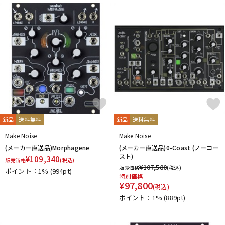
DTM オンライン納品
レコーディング機器
配信/ライブ機器
楽器アクセサリ
中古
ヴィンテージ
新品
送料無料
新品
送料無料
Make Noise
Make Noise
(メーカー直送品)Morphagene
(メーカー直送品)0-Coast (ノーコー
スト)
¥
109,340
販売価格
(税込)
¥
107,580
販売価格
(税込)
ポイント：1%
(994pt)
特別価格
¥
97,800
(税込)
ポイント：1%
(889pt)