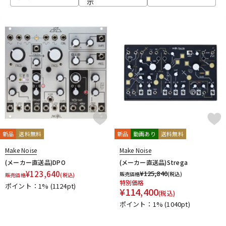
示
ベース
ウクレレ
ドラム
パーカッション
キーボード
電子ピアノ
管楽器
その他楽器
新品
送料無料
新品
動画あり
送料無料
Make Noise
Make Noise
アンプ
エフェクター
(メーカー直送品)DPO
(メーカー直送品)Strega
¥
123,640
¥
125,840
販売価格
(税込)
販売価格
(税込)
特別価格
ポイント：1%
(1124pt)
¥
114,400
(税込)
DJ機器
DTM
ポイント：1%
(1040pt)