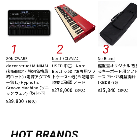
SONICWARE
Nord（CLAVIA）
No Brand
deconstruct MINIMAL
USED 中古 Nord
鍵盤堂オリジナル 背
(初回限定・特別価格最
Electro 5D 73(専用ソフ
るキーボード用ソフ
終ロット) (電源アダプタ
トケースつき)※配送事
ース 73～76鍵盤向け
ー無し) Hypnotic
項要ご確認 ノード
(KBDB-76)
Groove Machine (ソニ
278,000
15,840
¥
（税込）
¥
（税込）
ックウェア) 代引不可
39,800
¥
（税込）
HOT BRANDS