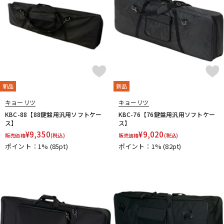
新品
新品
キョーリツ
キョーリツ
KBC-88【88鍵盤用汎用ソフトケー
KBC-76【76鍵盤用汎用ソフトケー
ス】
ス】
¥
9,350
¥
9,020
販売価格
(税込)
販売価格
(税込)
ポイント：1%
(85pt)
ポイント：1%
(82pt)