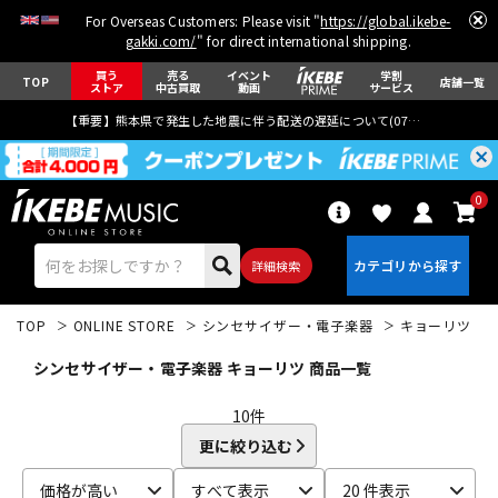
For Overseas Customers: Please visit "
https://global.ikebe-
gakki.com/
" for direct international shipping.
買う
売る
イベント
学割
TOP
店舗一覧
ストア
中古買取
動画
サービス
【重要】熊本県で発生した地震に伴う配送の遅延について(
07月29日
更新)
0
詳細検索
TOP
ONLINE STORE
シンセサイザー・電子楽器
キョーリツ
シンセサイザー・電子楽器 キョーリツ 商品一覧
10
件
更に絞り込む
エレキギター
アコギ/エレアコ
価格が高い
すべて表示
20 件表示