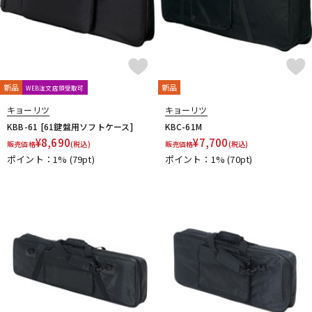
新品
新品
WEB注文店頭受取可
キョーリツ
キョーリツ
KBB-61 [61鍵盤用ソフトケース]
KBC-61M
¥
8,690
¥
7,700
販売価格
(税込)
販売価格
(税込)
ポイント：1%
(79pt)
ポイント：1%
(70pt)