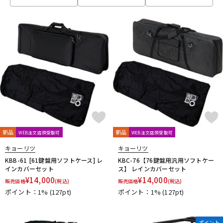
ベース
ウクレレ
ドラム
パーカッション
キーボード
電子ピアノ
管楽器
その他楽器
新品
新品
WEB注文店頭受取可
WEB注文店頭受取可
キョーリツ
キョーリツ
アンプ
エフェクター
KBB-61 [61鍵盤用ソフトケース] レ
KBC-76【76鍵盤用汎用ソフトケー
インカバーセット
ス】 レインカバーセット
¥
14,000
¥
14,000
販売価格
(税込)
販売価格
(税込)
ポイント：1%
(127pt)
ポイント：1%
(127pt)
DJ機器
DTM
ポイント