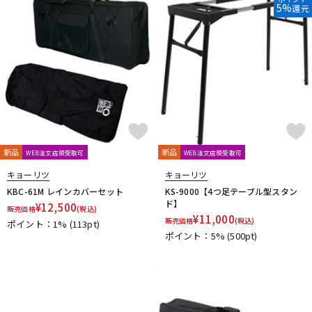
5%
還元
DTM オンライン納品
レコーディング機器
配信/ライブ機器
楽器アクセサリ
中古
ヴィンテージ
新品
新品
WEB注文店頭受取可
WEB注文店頭受取可
キョーリツ
キョーリツ
KBC-61M レインカバーセット
KS-9000【4つ足テーブル型スタン
ド】
¥
12,500
販売価格
(税込)
¥
11,000
販売価格
(税込)
ポイント：1%
(113pt)
ポイント：5%
(500pt)