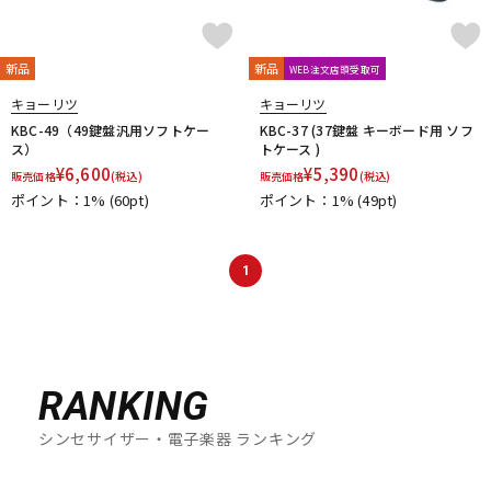
新品
新品
WEB注文店頭受取可
キョーリツ
キョーリツ
KBC-49（49鍵盤汎用ソフトケー
KBC-37 (37鍵盤 キーボード用 ソフ
ス）
トケース )
¥
6,600
¥
5,390
販売価格
(税込)
販売価格
(税込)
ポイント：1%
(60pt)
ポイント：1%
(49pt)
1
RANKING
シンセサイザー・電子楽器 ランキング