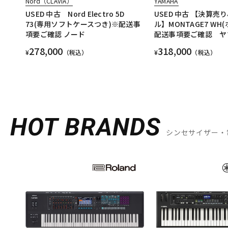
Nord（CLAVIA）
YAMAHA
USED 中古 Nord Electro 5D
USED 中古 【決算売
73(専用ソフトケースつき)※配送事
ル】MONTAGE7 W
項要ご確認 ノード
配送事項要ご確認 ヤ
278,000
318,000
¥
（税込）
¥
（税込）
HOT BRANDS
シンセサイザー・