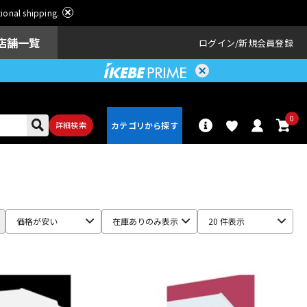
ational shipping.
店舗一覧
ログイン
新規会員登録
0
詳細検索
パーカッショ
ドラム
ン
価格が安い
在庫ありのみ表示
20 件表示
アンプ
エフェクター