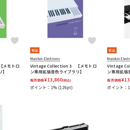
DTM オンラ
レコーディン
イン納品
グ機器
ジ
新品
新品
Manikin Electronic
Manikin Elect
 2 【メモトロ
Vintage Collection 3 【メモトロ
Vintage 
リ】
ン専用拡張音色ライブラリ】
ン専用拡張
¥
13,860
¥
13
販売価格
販売価格
(税込)
ポイント：1%
(126pt)
ポイント：