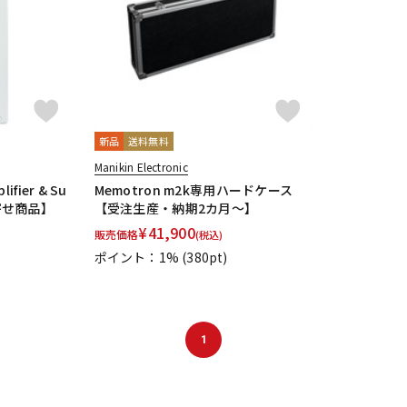
新品
送料無料
Manikin Electronic
lifier & Su
Memotron m2k専用ハードケース
り寄せ商品】
【受注生産・納期2カ月～】
¥
41,900
販売価格
(税込)
ポイント：1%
(380pt)
1