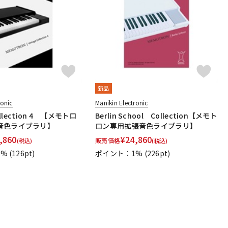
配信/ライブ
楽器アクセサ
機器
リ
新品
ronic
Manikin Electronic
Collection 4 【メモトロ
Berlin School Collection【メモト
音色ライブラリ】
ロン専用拡張音色ライブラリ】
,860
¥
24,860
販売価格
(税込)
(税込)
1%
(126pt)
ポイント：1%
(226pt)