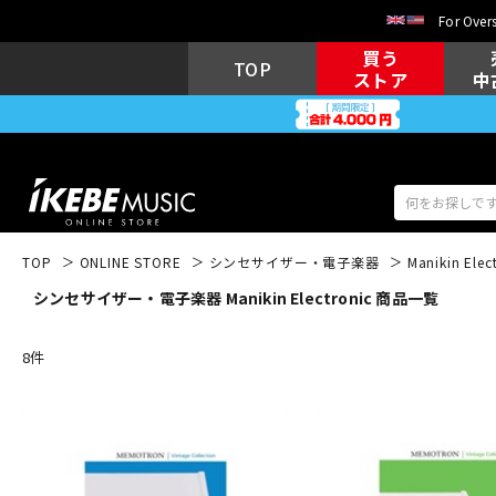
For Overs
買う
TOP
ストア
中
TOP
ONLINE STORE
シンセサイザー・電子楽器
Manikin Elec
シンセサイザー・電子楽器 Manikin Electronic 商品一覧
アコギ/エレ
エレキギター
アコ
8
件
キーボード
電子ピアノ