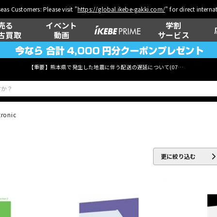
eas Customers: Please visit "
https://global.ikebe-gakki.com/
" for direct intern
売る
イベント
学割
古買取
動画
サービス
【重要】熊本県で発生した地震に伴う配送の遅延について(
07月29日
更新)
tronic
ベース
ウクレレ
更に絞り込む
管楽器
その他楽器