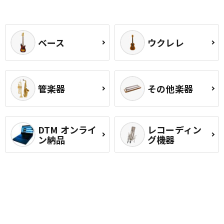
ベース
ウクレレ
管楽器
その他楽器
DTM オンライ
レコーディン
ン納品
グ機器