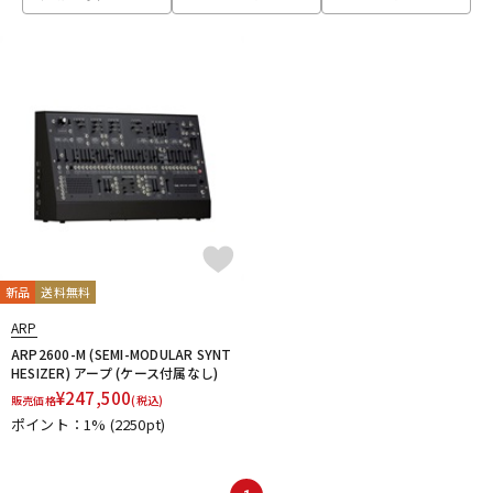
ベース
ウクレレ
ドラム
パーカッション
キーボード
電子ピアノ
管楽器
その他楽器
新品
送料無料
ARP
アンプ
エフェクター
ARP2600-M (SEMI-MODULAR SYNT
HESIZER) アープ (ケース付属なし)
¥
247,500
販売価格
(税込)
ポイント：1%
(2250pt)
DJ機器
DTM