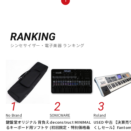
1
DTM オンライン納品
レコーディング機器
配信/ライブ機器
楽器アクセサリ
RANKING
シンセサイザー・電子楽器 ランキング
中古
ヴィンテージ
No Brand
SONICWARE
Roland
鍵盤堂オリジナル 背負え
deconstruct MINIMAL
USED 中古 【決算売
るキーボード用ソフトケ
(初回限定・特別価格最
くしセール】Fantom