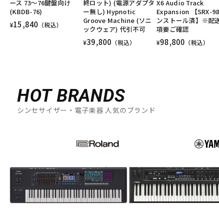
ース 73～76鍵盤向け
終ロット) (電源アダプタ
X6 Audio Track
(KBDB-76)
ー無し) Hypnotic
Expansion 【SRX-9
Groove Machine (ソニ
ンストール済】※配
15,840
¥
（税込）
ックウェア) 代引不可
項要ご確認
39,800
98,800
¥
（税込）
¥
（税込）
HOT BRANDS
シンセサイザー・電子楽器 人気のブランド