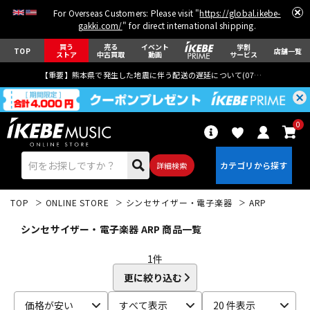
For Overseas Customers: Please visit "
https://global.ikebe-
gakki.com/
" for direct international shipping.
買う
売る
イベント
学割
TOP
店舗一覧
ストア
中古買取
動画
サービス
【重要】熊本県で発生した地震に伴う配送の遅延について(
07月29日
更新)
0
詳細検索
TOP
ONLINE STORE
シンセサイザー・電子楽器
ARP
シンセサイザー・電子楽器 ARP 商品一覧
1
件
更に絞り込む
エレキギター
アコギ/エレアコ
価格が安い
すべて表示
20 件表示