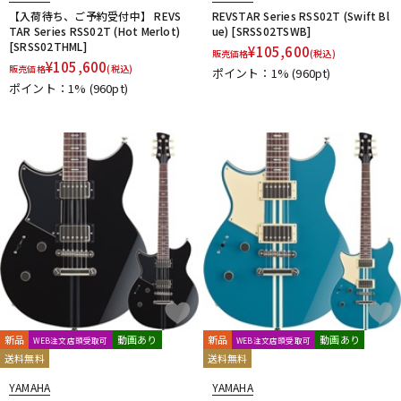
【入荷待ち、ご予約受付中】 REVS
REVSTAR Series RSS02T (Swift Bl
TAR Series RSS02T (Hot Merlot)
ue) [SRSS02TSWB]
[SRSS02THML]
¥
105,600
販売価格
(税込)
¥
105,600
販売価格
(税込)
ポイント：1%
(960pt)
ポイント：1%
(960pt)
新品
動画あり
新品
動画あり
WEB注文店頭受取可
WEB注文店頭受取可
送料無料
送料無料
YAMAHA
YAMAHA