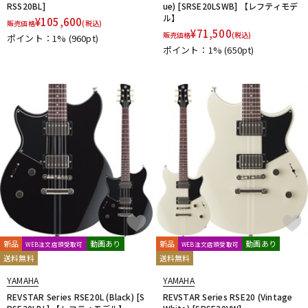
RSS20BL]
ue) [SRSE20LSWB] 【レフティモデ
ル】
¥
105,600
販売価格
(税込)
¥
71,500
販売価格
(税込)
ポイント：1%
(960pt)
ポイント：1%
(650pt)
新品
動画あり
新品
動画あり
WEB注文店頭受取可
WEB注文店頭受取可
送料無料
送料無料
YAMAHA
YAMAHA
REVSTAR Series RSE20L (Black) [S
REVSTAR Series RSE20 (Vintage