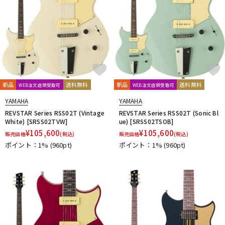
新品
送料無料
新品
送料無料
WEB注文店頭受取可
WEB注文店頭受取可
YAMAHA
YAMAHA
REVSTAR Series RSS02T (Vintage
REVSTAR Series RSS02T (Sonic Bl
White) [SRSS02TVW]
ue) [SRSS02TSOB]
¥
105,600
¥
105,600
販売価格
(税込)
販売価格
(税込)
ポイント：1%
(960pt)
ポイント：1%
(960pt)