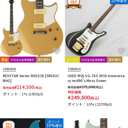
10%
還元
新品
送料無料
ユーズド
送料無料
WEB注文店頭受取可
WEB注文店頭受取可
YAMAHA
YAMAHA
REVSTAR Series RS02CB [SRS02C
USED 中古 SG-7AS 30th Anniversa
BHG]
ry mid90's Moss Green
¥
214,500
¥
275,000
販売価格
(税込)
販売価格
(税込)
特別価格
ポイント：1%
(1950pt)
¥
249,800
(税込)
ポイント：10%
(22709pt)
ポイント
10%
還元