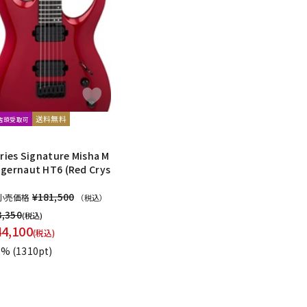
配信/ライブ
楽器アクセサ
機器
リ
送料無料
文店頭受取可
eries Signature Misha M
gernaut HT6 (Red Crys
¥181,500
小売価格
（税込）
3,350
(税込)
44,100
(税込)
1%
(1310pt)