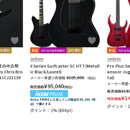
DTM オンラ
レコーディン
イン納品
グ機器
ジ
送料無料
新品
送料無料
新品
WEB注文店頭受取可
WEB注
Jackson
Jackson
A夏の中古祭
X Series Surfcaster SC HT7 (Metall
Pro Plus S
 Chris Bro
ic Black/Laurel)
ansoor Jug
N.ICJ21139
¥105,600
tal)
メーカー希望小売価格
（税込）
メーカー希望
¥
95,040
販売価格
(税込)
¥
16
販売価格
¥
1
特別価格
Ikebe PRIME に入会してこの商品を90,200（税
込）で購入する
)
ポイント：
ポイント：1%
(864pt)