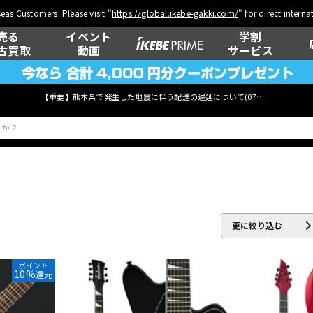
eas Customers: Please visit "
https://global.ikebe-gakki.com/
" for direct intern
売る
イベント
学割
古買取
動画
サービス
【重要】熊本県で発生した地震に伴う配送の遅延について(
07月29日
更新)
ベース
ウクレレ
更に絞り込む
管楽器
その他楽器
ポイント
10%
還元