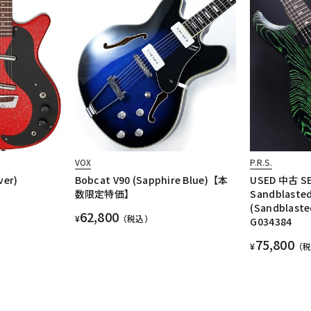
VOX
P.R.S.
ver)
Bobcat V90 (Sapphire Blue)【本
USED 中古 SE
数限定特価】
Sandblasted
(Sandblaste
62,800
¥
（税込）
G034384
75,800
¥
（