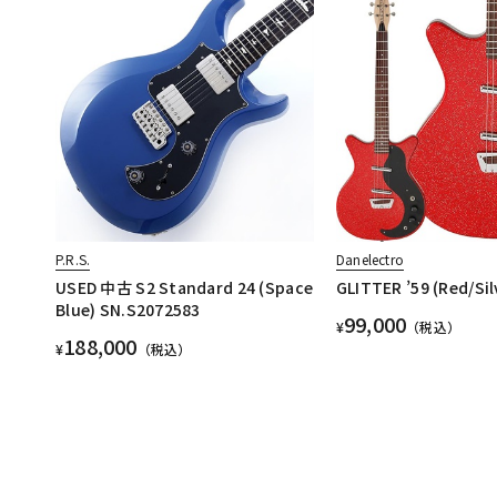
P.R.S.
Danelectro
USED 中古 S2 Standard 24 (Space
GLITTER ’59 (Red/Sil
Blue) SN.S2072583
99,000
¥
（税込）
188,000
¥
（税込）