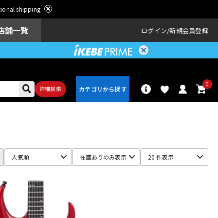
ational shipping.
店舗一覧
ログイン
新規会員登録
0
詳細検索
パーカッショ
ドラム
ン
人気順
在庫ありのみ表示
20 件表示
アンプ
エフェクター