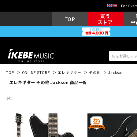
For Overs
買う
TOP
ストア
中
TOP
ONLINE STORE
エレキギター
その他
Jackson
エレキギター その他 Jackson 商品一覧
アコギ/エレ
エレキギター
アコ
4
件
キーボード
電子ピアノ