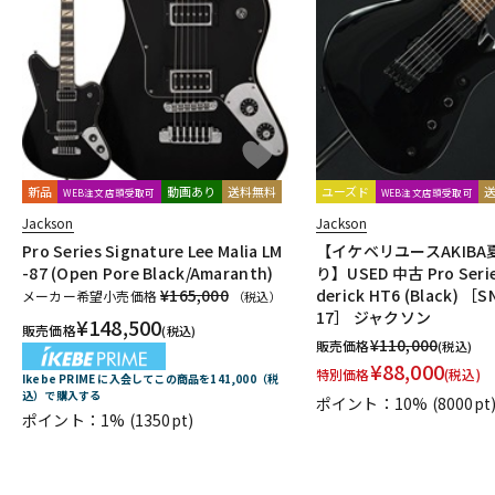
DJ機器
DTM
中古
ヴィンテー
新品
動画あり
送料無料
ユーズド
WEB注文店頭受取可
WEB注文店頭受取可
Jackson
Jackson
Pro Series Signature Lee Malia LM
【イケベリユースAKIB
-87 (Open Pore Black/Amaranth)
り】USED 中古 Pro Series
¥165,000
derick HT6 (Black) ［S
メーカー希望小売価格
（税込）
17］ ジャクソン
¥
148,500
販売価格
(税込)
¥
110,000
販売価格
(税込)
¥
88,000
特別価格
(税込)
Ikebe PRIME に入会してこの商品を141,000（税
込）で購入する
ポイント：10%
(8000pt
ポイント：1%
(1350pt)