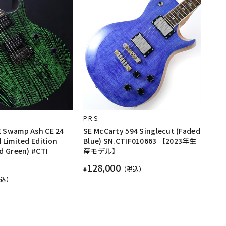
P.R.S.
 Swamp Ash CE 24
SE McCarty 594 Singlecut (Faded
 Limited Edition
Blue) SN.CTIF010663 【2023年生
d Green) #CTI
産モデル】
128,000
¥
（税込）
税込）