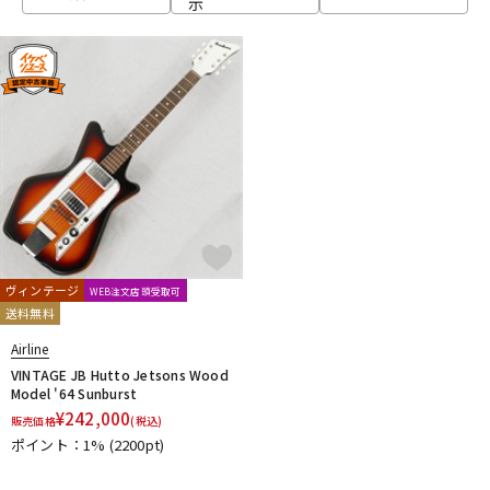
示
ベース
ウクレレ
ドラム
パーカッション
キーボード
電子ピアノ
管楽器
その他楽器
ヴィンテージ
WEB注文店頭受取可
送料無料
アンプ
エフェクター
Airline
VINTAGE JB Hutto Jetsons Wood
Model '64 Sunburst
¥
242,000
販売価格
(税込)
DJ機器
DTM
ポイント：1%
(2200pt)