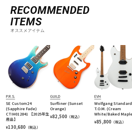
RECOMMENDED
ITEMS
オススメアイテム
P.R.S.
GUILD
EVH
SE Custom24
Surfliner (Sunset
Wolfgang Standar
(Sapphire Fade)
Orange)
T.O.M. (Cream
CTIH012841 【2025年生
White/Baked Mapl
82,500
¥
（税込）
産品】
85,800
¥
（税込）
130,680
¥
（税込）