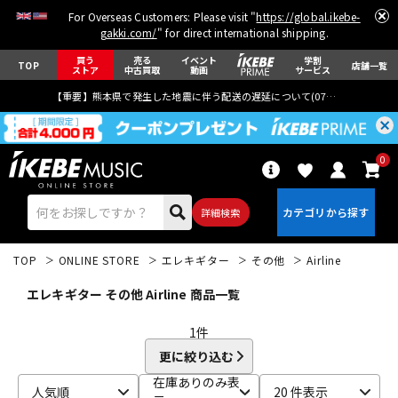
For Overseas Customers: Please visit "
https://global.ikebe-
gakki.com/
" for direct international shipping.
買う
売る
イベント
学割
TOP
店舗一覧
ストア
中古買取
動画
サービス
【重要】熊本県で発生した地震に伴う配送の遅延について(
07月29日
更新)
0
詳細検索
TOP
ONLINE STORE
エレキギター
その他
Airline
エレキギター その他 Airline 商品一覧
1
件
更に絞り込む
エレキギター
アコギ/エレアコ
在庫ありのみ表
人気順
20 件表示