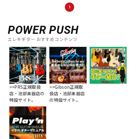
DTM オンライン納品
レコーディング機器
1
POWER PUSH
配信/ライブ機器
楽器アクセサリ
エレキギター おすすめコンテンツ
中古
ヴィンテージ
>>PRS正規取扱
>>Gibson正規取
店・池部楽器店の
扱店・池部楽器店
特設サイト。
の特設サイト。