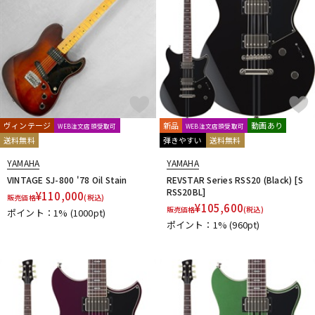
ヴィンテージ
新品
動画あり
WEB注文店頭受取可
WEB注文店頭受取可
送料無料
弾きやすい
送料無料
YAMAHA
YAMAHA
VINTAGE SJ-800 '78 Oil Stain
REVSTAR Series RSS20 (Black) [S
RSS20BL]
¥
110,000
販売価格
(税込)
¥
105,600
販売価格
(税込)
ポイント：1%
(1000pt)
ポイント：1%
(960pt)