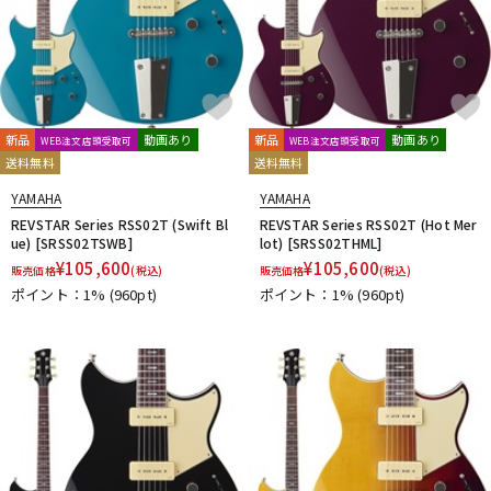
新品
動画あり
新品
動画あり
WEB注文店頭受取可
WEB注文店頭受取可
送料無料
送料無料
YAMAHA
YAMAHA
REVSTAR Series RSS02T (Swift Bl
REVSTAR Series RSS02T (Hot Mer
ue) [SRSS02TSWB]
lot) [SRSS02THML]
¥
105,600
¥
105,600
販売価格
(税込)
販売価格
(税込)
ポイント：1%
(960pt)
ポイント：1%
(960pt)