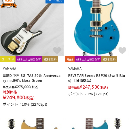
ユーズド
送料無料
新品
送料無料
WEB注文店頭受取可
WEB注文店頭受取可
YAMAHA
YAMAHA
USED 中古 SG-7AS 30th Anniversa
REVSTAR Series RSP20 (Swift Blu
ry mid90's Moss Green
e) 【旧価格品】
¥
275,000
¥
247,500
販売価格
(税込)
販売価格
(税込)
特別価格
ポイント：1%
(2250pt)
¥
249,800
(税込)
ポイント：10%
(22709pt)