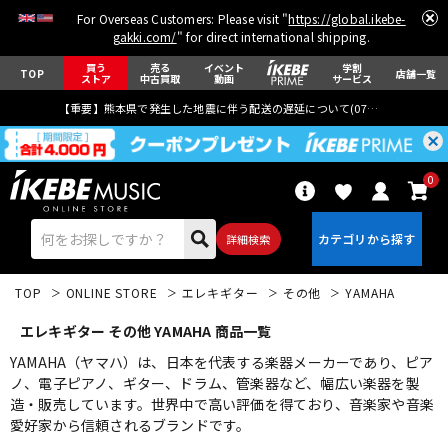
For Overseas Customers: Please visit "
https://global.ikebe-
gakki.com/
" for direct international shipping.
買う
売る
イベント
学割
TOP
店舗一覧
ストア
中古買取
動画
サービス
【重要】熊本県で発生した地震に伴う配送の遅延について(
07月29日
更新)
0
詳細検索
TOP
ONLINE STORE
エレキギター
その他
YAMAHA
エレキギター その他 YAMAHA 商品一覧
YAMAHA（ヤマハ）は、日本を代表する楽器メーカーであり、ピア
ノ、電子ピアノ、ギター、ドラム、管楽器など、幅広い楽器を製
造・販売しています。世界中で高い評価を得ており、音楽家や音楽
エレキギター
アコギ/エレアコ
愛好家から信頼されるブランドです。