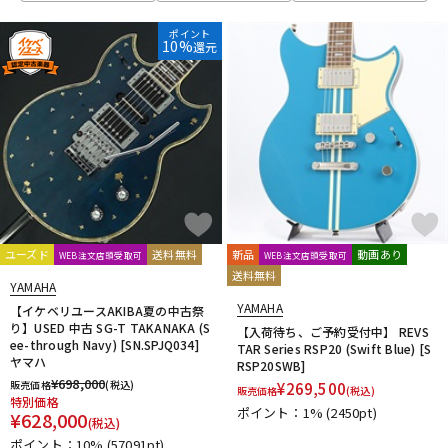
ポイント
10%
還元
ユーズド
送料無料
新品
動画あり
WEB注文店頭受取可
WEB注文店頭受取可
送料無料
YAMAHA
YAMAHA
【イケベリユースAKIBA夏の中古祭
り】USED 中古 SG-T TAKANAKA (S
【入荷待ち、ご予約受付中】 REVS
ee-through Navy) [SN.SPJQ034]
TAR Series RSP20 (Swift Blue) [S
ヤマハ
RSP20SWB]
¥
698,000
販売価格
(税込)
¥
269,500
販売価格
(税込)
特別価格
ポイント：1%
(2450pt)
¥
628,000
(税込)
ポイント：10%
(57091pt)