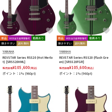
新品
動画あり
新品
動画あり
WEB注文店頭受取可
WEB注文店頭受取可
弾きやすい
送料無料
弾きやすい
送料無料
YAMAHA
YAMAHA
REVSTAR Series RSS20 (Hot Merlo
REVSTAR Series RSS20 (Flash Gre
t) [SRSS20HML]
en) [SRSS20FGR]
¥
105,600
¥
105,600
販売価格
(税込)
販売価格
(税込)
ポイント：1%
(960pt)
ポイント：1%
(960pt)