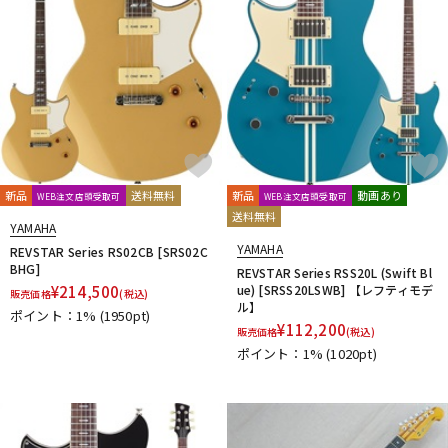
新品
送料無料
新品
動画あり
WEB注文店頭受取可
WEB注文店頭受取可
送料無料
YAMAHA
YAMAHA
REVSTAR Series RS02CB [SRS02C
BHG]
REVSTAR Series RSS20L (Swift Bl
¥
214,500
ue) [SRSS20LSWB] 【レフティモデ
販売価格
(税込)
ル】
ポイント：1%
(1950pt)
¥
112,200
販売価格
(税込)
ポイント：1%
(1020pt)