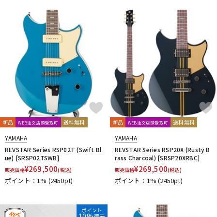
新品
送料無料
新品
送料無料
WEB注文店頭受取可
WEB注文店頭受取可
YAMAHA
YAMAHA
REVSTAR Series RSP02T (Swift Bl
REVSTAR Series RSP20X (Rusty B
ue) [SRSP02TSWB]
rass Charcoal) [SRSP20XRBC]
¥
269,500
¥
269,500
販売価格
(税込)
販売価格
(税込)
ポイント：1%
(2450pt)
ポイント：1%
(2450pt)
ポイント
10%
還元