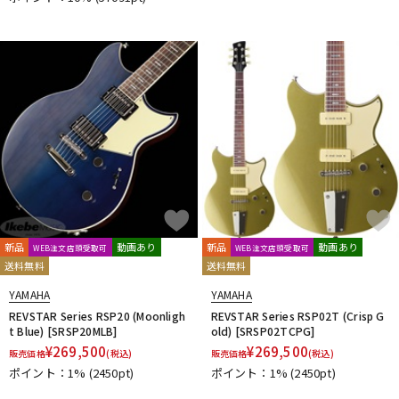
新品
動画あり
新品
動画あり
WEB注文店頭受取可
WEB注文店頭受取可
送料無料
送料無料
YAMAHA
YAMAHA
REVSTAR Series RSP20 (Moonligh
REVSTAR Series RSP02T (Crisp G
t Blue) [SRSP20MLB]
old) [SRSP02TCPG]
¥
269,500
¥
269,500
販売価格
(税込)
販売価格
(税込)
ポイント：1%
(2450pt)
ポイント：1%
(2450pt)