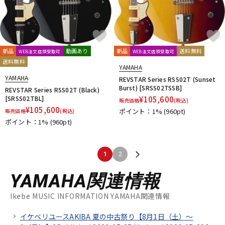
新品
動画あり
新品
送料無料
WEB注文店頭受取可
WEB注文店頭受取可
送料無料
YAMAHA
YAMAHA
REVSTAR Series RSS02T (Sunset
Burst) [SRSS02TSSB]
REVSTAR Series RSS02T (Black)
[SRSS02TBL]
¥
105,600
販売価格
(税込)
¥
105,600
ポイント：1%
(960pt)
販売価格
(税込)
ポイント：1%
(960pt)
1
2
YAMAHA関連情報
Ikebe MUSIC INFORMATION YAMAHA関連情報
イケベリユースAKIBA 夏の中古祭り【8月1日（土）～