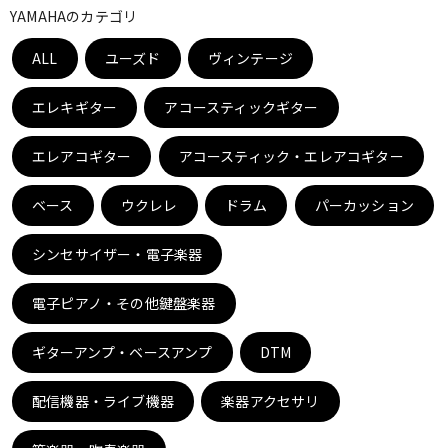
YAMAHAのカテゴリ
ベース
ウクレレ
ALL
ユーズド
ヴィンテージ
ドラム
パーカッション
エレキギター
アコースティックギター
エレアコギター
アコースティック・エレアコギター
キーボード
電子ピアノ
ベース
ウクレレ
ドラム
パーカッション
管楽器
その他楽器
シンセサイザー・電子楽器
電子ピアノ・その他鍵盤楽器
アンプ
エフェクター
ギターアンプ・ベースアンプ
DTM
DJ機器
DTM
配信機器・ライブ機器
楽器アクセサリ