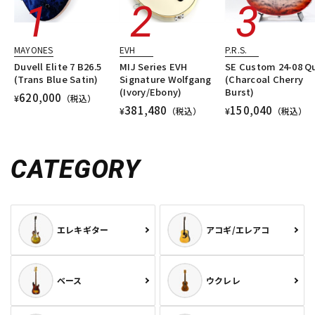
MAYONES
EVH
P.R.S.
Duvell Elite 7 B26.5
MIJ Series EVH
SE Custom 24-08 Qu
(Trans Blue Satin)
Signature Wolfgang
(Charcoal Cherry
(Ivory/Ebony)
Burst)
620,000
¥
（税込）
381,480
150,040
¥
（税込）
¥
（税込）
CATEGORY
エレキギター
アコギ/エレアコ
ベース
ウクレレ