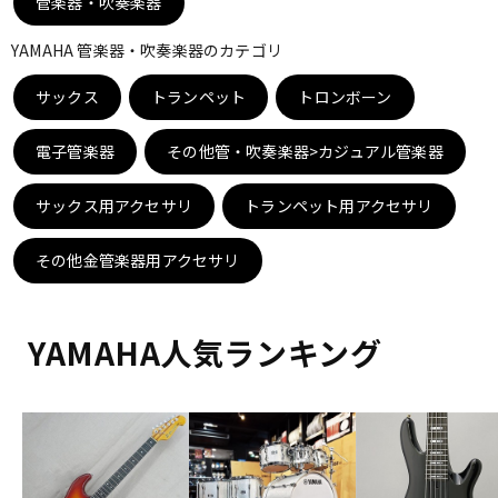
管楽器・吹奏楽器
DTM オンライン納品
レコーディング機器
YAMAHA 管楽器・吹奏楽器のカテゴリ
サックス
配信/ライブ機器
トランペット
トロンボーン
楽器アクセサリ
電子管楽器
その他管・吹奏楽器>カジュアル管楽器
中古
ヴィンテージ
サックス用アクセサリ
トランペット用アクセサリ
その他金管楽器用アクセサリ
YAMAHA人気ランキング