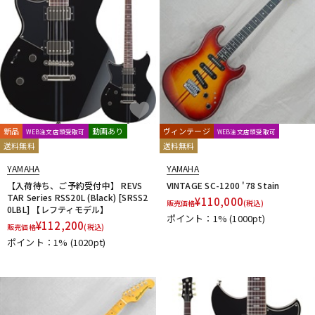
新品
動画あり
ヴィンテージ
WEB注文店頭受取可
WEB注文店頭受取可
送料無料
送料無料
YAMAHA
YAMAHA
【入荷待ち、ご予約受付中】 REVS
VINTAGE SC-1200 '78 Stain
TAR Series RSS20L (Black) [SRSS2
¥
110,000
販売価格
(税込)
0LBL] 【レフティモデル】
ポイント：1%
(1000pt)
¥
112,200
販売価格
(税込)
ポイント：1%
(1020pt)