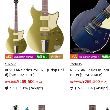
新品
動画あり
送料無料
新品
動画
WEB注文店頭受取可
WEB注文店頭受取可
YAMAHA
YAMAHA
REVSTAR Series RSP02T (Crisp Gol
REVSTAR Series RSP20
d) [SRSP02TCPG]
Blue) [SRSP20MLB]
¥
269,500
¥
269,500
販売価格
販売価格
(税込)
(税込)
ポイント：1%
(2450pt)
ポイント：1%
(2450pt)