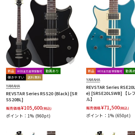
新品
動画あり
新品
動画
WEB注文店頭受取可
WEB注文店頭受取可
弾きやすい
送料無料
YAMAHA
YAMAHA
REVSTAR Series RSE20L
e) [SRSE20LSWB] 
REVSTAR Series RSS20 (Black) [SR
ル】
SS20BL]
¥
71,500
¥
105,600
販売価格
販売価格
(税込)
(税込)
ポイント：1%
(650pt)
ポイント：1%
(960pt)