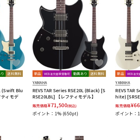
あり
送料無料
新品
動画あり
送料無料
新品
WEB注文店頭受取可
WEB注
YAMAHA
YAMAHA
 (Swift Blu
REVSTAR Series RSE20L (Black) [S
REVSTAR Se
【レフティモデ
RSE20LBL] 【レフティモデル】
hite) [SRS
¥
71,500
¥
66
販売価格
販売価格
(税込)
ポイント：1%
(650pt)
ポイント：