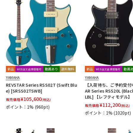
新品
動画あり
送料無料
新品
動画
WEB注文店頭受取可
WEB注文店頭受取可
YAMAHA
YAMAHA
REVSTAR Series RSS02T (Swift Blu
【入荷待ち、ご予約受付中】
e) [SRSS02TSWB]
AR Series RSS20L (Blac
LBL] 【レフティモデル】
¥
105,600
販売価格
(税込)
¥
112,200
販売価格
(税込)
ポイント：1%
(960pt)
ポイント：1%
(1020pt)