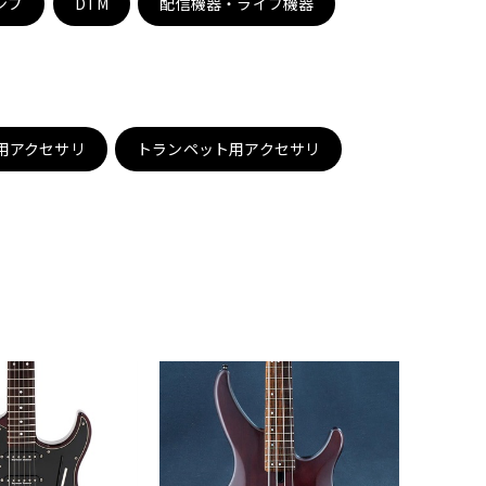
ンプ
DTM
配信機器・ライブ機器
配信/ライブ
楽器アクセサ
機器
リ
用アクセサリ
トランペット用アクセサリ