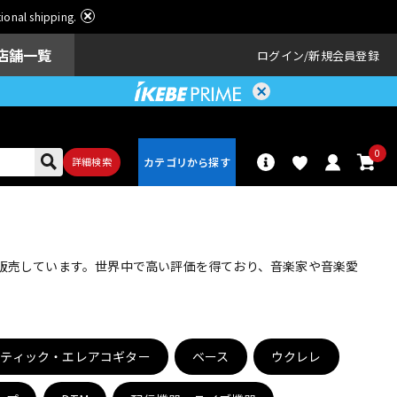
ational shipping.
店舗一覧
ログイン
新規会員登録
0
詳細検索
パーカッショ
ドラム
ン
・販売しています。世界中で高い評価を得ており、音楽家や音楽愛
アンプ
エフェクター
スティック・エレアコギター
ベース
ウクレレ