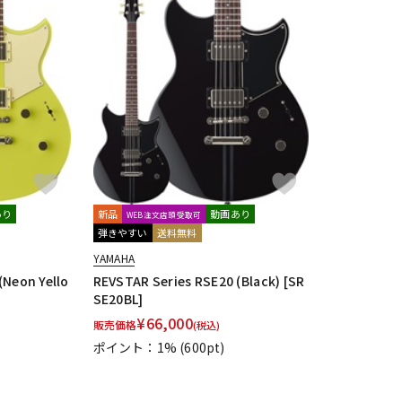
あり
新品
動画あり
WEB注文店頭受取可
弾きやすい
送料無料
YAMAHA
(Neon Yello
REVSTAR Series RSE20 (Black) [SR
SE20BL]
¥
66,000
販売価格
(税込)
ポイント：1%
(600pt)