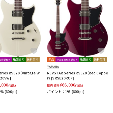
動画あり
送料無料
新品
動画あり
送料無料
文店頭受取可
WEB注文店頭受取可
YAMAHA
ries RSE20 (Vintage W
REVSTAR Series RSE20 (Red Coppe
E20VW]
r) [SRSE20RCP]
,000
¥
66,000
販売価格
(税込)
(税込)
1%
(600pt)
ポイント：1%
(600pt)