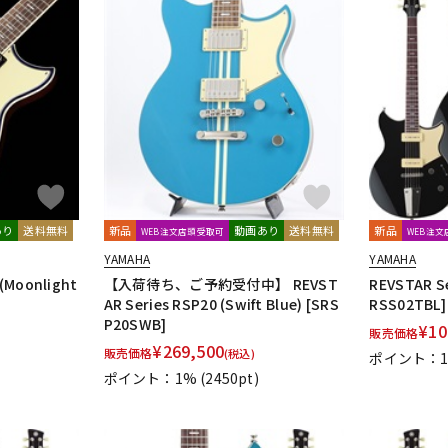
あり
送料無料
新品
動画あり
送料無料
新品
WEB注文店頭受取可
WEB注
YAMAHA
YAMAHA
 (Moonlight
【入荷待ち、ご予約受付中】 REVST
REVSTAR Se
AR Series RSP20 (Swift Blue) [SRS
RSS02TBL]
P20SWB]
¥
10
販売価格
¥
269,500
販売価格
(税込)
ポイント：
ポイント：1%
(2450pt)