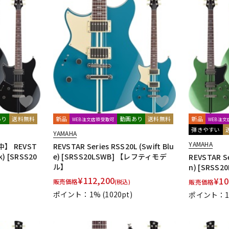
あり
送料無料
新品
動画あり
送料無料
新品
WEB注文店頭受取可
WEB注
弾きやすい
YAMAHA
YAMAHA
 REVST
REVSTAR Series RSS20L (Swift Blu
k) [SRSS20
e) [SRSS20LSWB] 【レフティモデ
REVSTAR Se
ル】
n) [SRSS20
¥
112,200
¥
10
販売価格
(税込)
販売価格
ポイント：1%
(1020pt)
ポイント：