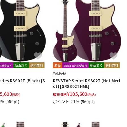
動画あり
送料無料
新品
動画あり
送料無料
文店頭受取可
WEB注文店頭受取可
YAMAHA
ries RSS02T (Black) [S
REVSTAR Series RSS02T (Hot Merl
ot) [SRSS02THML]
5,600
¥
105,600
販売価格
(税込)
(税込)
1%
(960pt)
ポイント：1%
(960pt)