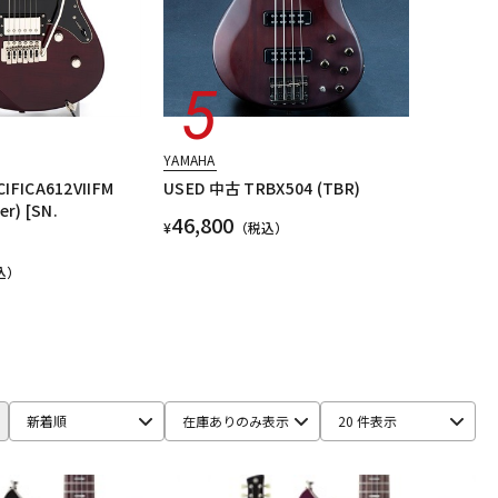
YAMAHA
IFICA612VIIFM
USED 中古 TRBX504 (TBR)
er) [SN.
46,800
¥
（税込）
込）
新着順
在庫ありのみ表示
20 件表示