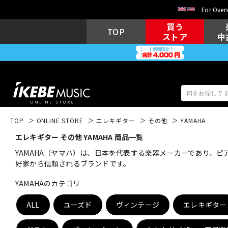
For Overs
買う
TOP
ストア
中
TOP
ONLINE STORE
エレキギター
その他
YAMAHA
エレキギター その他 YAMAHA 商品一覧
アコギ/エレ
エレキギター
アコ
YAMAHA（ヤマハ）は、日本を代表する楽器メーカーであり、
好家から信頼されるブランドです。
YAMAHAのカテゴリ
キーボード
電子ピアノ
ALL
ユーズド
ヴィンテージ
エレキギター