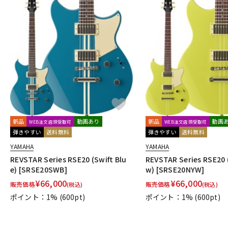
新品
動画あり
新品
動画
WEB注文店頭受取可
WEB注文店頭受取可
弾きやすい
送料無料
弾きやすい
送料無料
YAMAHA
YAMAHA
REVSTAR Series RSE20 (Swift Blu
REVSTAR Series RSE20 
e) [SRSE20SWB]
w) [SRSE20NYW]
¥
66,000
¥
66,000
販売価格
販売価格
(税込)
(税込)
ポイント：1%
(600pt)
ポイント：1%
(600pt)