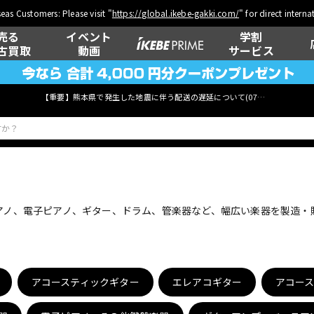
eas Customers: Please visit "
https://global.ikebe-gakki.com/
" for direct intern
売る
イベント
学割
古買取
動画
サービス
【重要】熊本県で発生した地震に伴う配送の遅延について(
07月29日
更新)
ベース
ウクレレ
ピアノ、電子ピアノ、ギター、ドラム、管楽器など、幅広い楽器を製造
管楽器
その他楽器
アコースティックギター
エレアコギター
アコー