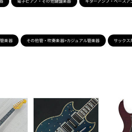
器
電子ピアノ・その他鍵盤楽器
ギターアンプ・ベースア
DTM オンラ
レコーディン
イン納品
グ機器
ジ
子管楽器
その他管・吹奏楽器>カジュアル管楽器
サックス