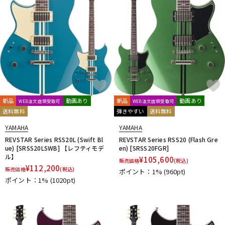
新品
動画あり
新品
動画あり
WEB注文店頭受取可
WEB注文店頭受取可
送料無料
弾きやすい
送料無料
YAMAHA
YAMAHA
REVSTAR Series RSS20L (Swift Bl
REVSTAR Series RSS20 (Flash Gre
ue) [SRSS20LSWB] 【レフティモデ
en) [SRSS20FGR]
ル】
¥
105,600
販売価格
(税込)
¥
112,200
販売価格
(税込)
ポイント：1%
(960pt)
ポイント：1%
(1020pt)