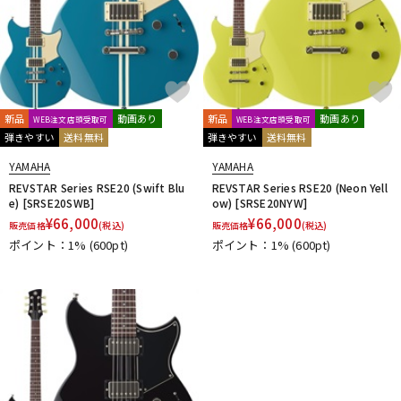
新品
動画あり
新品
動画あり
WEB注文店頭受取可
WEB注文店頭受取可
弾きやすい
送料無料
弾きやすい
送料無料
YAMAHA
YAMAHA
REVSTAR Series RSE20 (Swift Blu
REVSTAR Series RSE20 (Neon Yell
e) [SRSE20SWB]
ow) [SRSE20NYW]
¥
66,000
¥
66,000
販売価格
(税込)
販売価格
(税込)
ポイント：1%
(600pt)
ポイント：1%
(600pt)