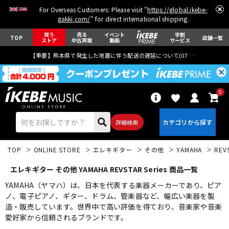
For Overseas Customers: Please visit "
https://global.ikebe-
gakki.com/
" for direct international shipping.
買う
売る
イベント
学割
TOP
店舗一覧
ストア
中古買取
動画
サービス
【重要】熊本県で発生した地震に伴う配送の遅延について(
07月29日
更新)
0
詳細検索
TOP
ONLINE STORE
エレキギター
その他
YAMAHA
REVS
エレキギター その他 YAMAHA REVSTAR Series 商品一覧
YAMAHA（ヤマハ）は、日本を代表する楽器メーカーであり、ピア
ノ、電子ピアノ、ギター、ドラム、管楽器など、幅広い楽器を製
造・販売しています。世界中で高い評価を得ており、音楽家や音楽
エレキギター
アコギ/エレアコ
愛好家から信頼されるブランドです。