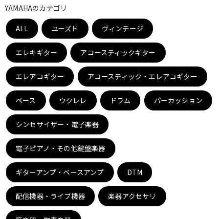
YAMAHAのカテゴリ
ベース
ウクレレ
ALL
ユーズド
ヴィンテージ
ドラム
パーカッション
エレキギター
アコースティックギター
エレアコギター
アコースティック・エレアコギター
キーボード
電子ピアノ
ベース
ウクレレ
ドラム
パーカッション
管楽器
その他楽器
シンセサイザー・電子楽器
電子ピアノ・その他鍵盤楽器
アンプ
エフェクター
ギターアンプ・ベースアンプ
DTM
DJ機器
DTM
配信機器・ライブ機器
楽器アクセサリ