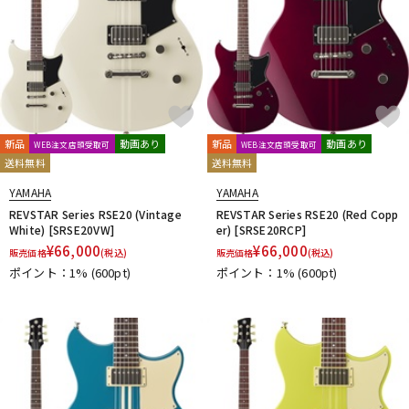
新品
動画あり
新品
動画あり
WEB注文店頭受取可
WEB注文店頭受取可
送料無料
送料無料
YAMAHA
YAMAHA
REVSTAR Series RSE20 (Vintage
REVSTAR Series RSE20 (Red Copp
White) [SRSE20VW]
er) [SRSE20RCP]
¥
66,000
¥
66,000
販売価格
(税込)
販売価格
(税込)
ポイント：1%
(600pt)
ポイント：1%
(600pt)