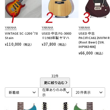
YAMAHA
YAMAHA
YAMAHA
VINTAGE SC-1200 '78
USED 中古 FG-300D
USED 中古
Stain
※1983年製 ヤマハ
PACIFICA612VIIFM 
(Root Beer) [SN.
110,000
37,800
¥
（税込）
¥
（税込）
IHP063406]
66,000
¥
（税込）
31
件
更に絞り込む
在庫ありのみ表
新着順
20 件表示
示