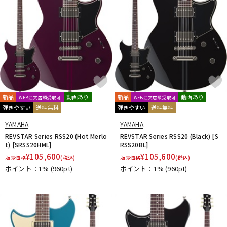
新品
動画あり
新品
動画あり
WEB注文店頭受取可
WEB注文店頭受取可
弾きやすい
送料無料
弾きやすい
送料無料
YAMAHA
YAMAHA
REVSTAR Series RSS20 (Hot Merlo
REVSTAR Series RSS20 (Black) [S
t) [SRSS20HML]
RSS20BL]
¥
105,600
¥
105,600
販売価格
(税込)
販売価格
(税込)
ポイント：1%
(960pt)
ポイント：1%
(960pt)