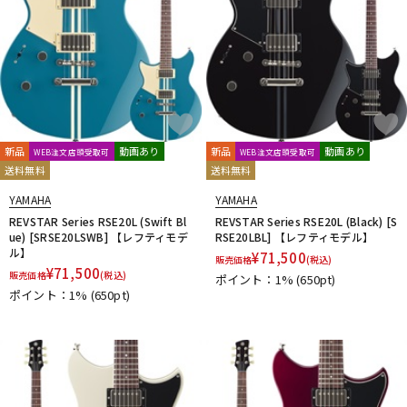
新品
動画あり
新品
動画あり
WEB注文店頭受取可
WEB注文店頭受取可
送料無料
送料無料
YAMAHA
YAMAHA
REVSTAR Series RSE20L (Swift Bl
REVSTAR Series RSE20L (Black) [S
ue) [SRSE20LSWB] 【レフティモデ
RSE20LBL] 【レフティモデル】
ル】
¥
71,500
販売価格
(税込)
¥
71,500
販売価格
(税込)
ポイント：1%
(650pt)
ポイント：1%
(650pt)