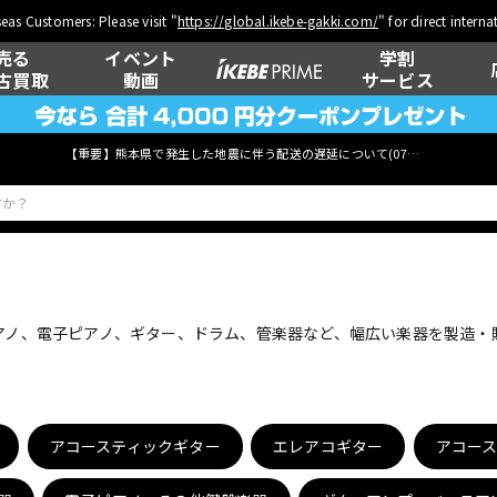
eas Customers: Please visit "
https://global.ikebe-gakki.com/
" for direct intern
売る
イベント
学割
古買取
動画
サービス
【重要】熊本県で発生した地震に伴う配送の遅延について(
07月29日
更新)
ベース
ウクレレ
ピアノ、電子ピアノ、ギター、ドラム、管楽器など、幅広い楽器を製造
管楽器
その他楽器
アコースティックギター
エレアコギター
アコー