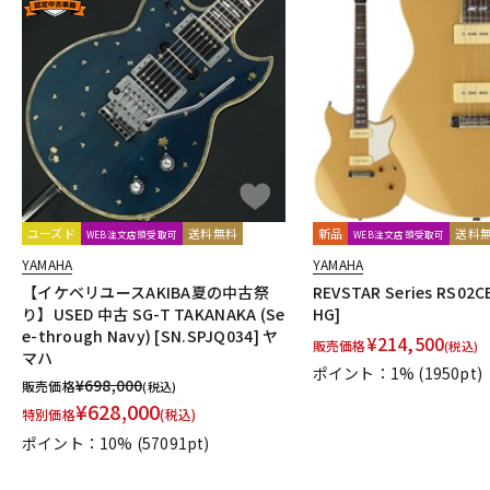
ユーズド
送料無料
新品
送料
WEB注文店頭受取可
WEB注文店頭受取可
YAMAHA
YAMAHA
【イケベリユースAKIBA夏の中古祭
REVSTAR Series RS02C
り】USED 中古 SG-T TAKANAKA (Se
HG]
e-through Navy) [SN.SPJQ034] ヤ
¥
214,500
販売価格
(税込)
マハ
ポイント：1%
(1950pt)
¥
698,000
販売価格
(税込)
¥
628,000
特別価格
(税込)
ポイント：10%
(57091pt)