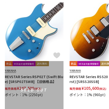
新品
送料無料
新品
送料
WEB注文店頭受取可
WEB注文店頭受取可
YAMAHA
YAMAHA
REVSTAR Series RSP02T (Swift Blu
REVSTAR Series RSS20 
e) [SRSP02TSWB] 【旧価格品】
rst) [SRSS20SSB]
¥
247,500
¥
105,600
販売価格
販売価格
(税込)
(税込)
SOLD OUT
ポイント：1%
(2250pt)
ポイント：1%
(960pt)