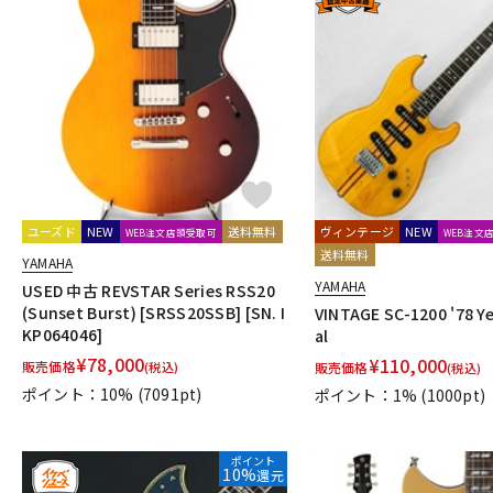
ユーズド
NEW
送料無料
ヴィンテージ
NEW
WEB注文店頭受取可
WEB注文
送料無料
YAMAHA
YAMAHA
USED 中古 REVSTAR Series RSS20
(Sunset Burst) [SRSS20SSB] [SN. I
VINTAGE SC-1200 '78 Y
KP064046]
al
¥
78,000
¥
110,000
販売価格
(税込)
販売価格
(税込)
ポイント：10%
(7091pt)
ポイント：1%
(1000pt)
ポイント
10%
還元