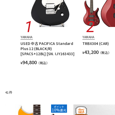
YAMAHA
YAMAHA
USED 中古 PACIFICA Standard
TRBX304 (CAR)
Plus 12 (BLACK/R)
43,200
¥
（税込）
[SPACS+12BL] [SN. IJY163433]
94,800
¥
（税込）
41
件
ポイント
10%
還元