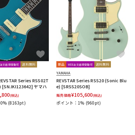
送料無料
新品
送料無料
B注文店頭受取可
WEB注文店頭受取可
YAMAHA
EVSTAR Series RSS02T
REVSTAR Series RSS20 (Sonic Blu
e) [SN.IKI123642] ヤマハ
e) [SRSS20SOB]
,800
¥
105,600
販売価格
(税込)
(税込)
0%
(8163pt)
ポイント：1%
(960pt)