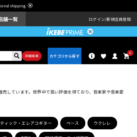
ational shipping.
店舗一覧
ログイン
新規会員登録
0
詳細検索
パーカッショ
ドラム
ン
・販売しています。世界中で高い評価を得ており、音楽家や音楽愛
アンプ
エフェクター
スティック・エレアコギター
ベース
ウクレレ