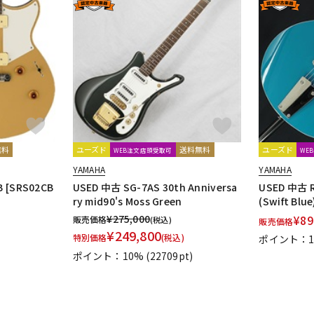
無料
ユーズド
送料無料
ユーズド
WEB注文店頭受取可
WE
YAMAHA
YAMAHA
B [SRS02CB
USED 中古 SG-7AS 30th Anniversa
USED 中古 R
ry mid90's Moss Green
(Swift Blu
¥
275,000
¥
89
販売価格
(税込)
販売価格
¥
249,800
特別価格
(税込)
ポイント：1
ポイント：10%
(22709pt)