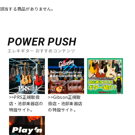
該当する商品がありません。
ベース
ウクレレ
ドラム
パーカッション
POWER PUSH
エレキギター おすすめコンテンツ
キーボード
電子ピアノ
管楽器
その他楽器
アンプ
エフェクター
>>PRS正規取扱
>>Gibson正規取
店・池部楽器店の
扱店・池部楽器店
特設サイト。
の特設サイト。
DJ機器
DTM