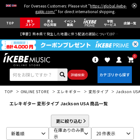
For Overseas Customers: Please visit "
https://global.ikebe-
gakki.com/
" for direct international shipping.
買う
売る
イベント
学割
TOP
店舗一覧
ストア
中古買取
動画
サービス
【重要】熊本県で発生した地震に伴う配送の遅延について(
07月29日
更新)
0
詳細検索
TOP
ONLINE STORE
エレキギター
変形タイプ
Jackson US
エレキギター 変形タイプ Jackson USA 商品一覧
更に絞り込む
エレキギター
アコギ/エレアコ
在庫ありのみ表
新着順
20 件表示
示