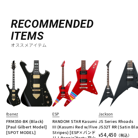
RECOMMENDED
ITEMS
オススメアイテム
Ibanez
ESP
Jackson
FRM350-BK (Black)
RANDOM STAR Kasumi
JS Series Rhoads
[Paul Gilbert Model]
III (Kasumi Red w/Five
JS32T RR (Satin Bla
[SPOT MODEL]
Stripes) [ESP×バンド
54,450
¥
（税込）
リ！Poppin'Party 戸山