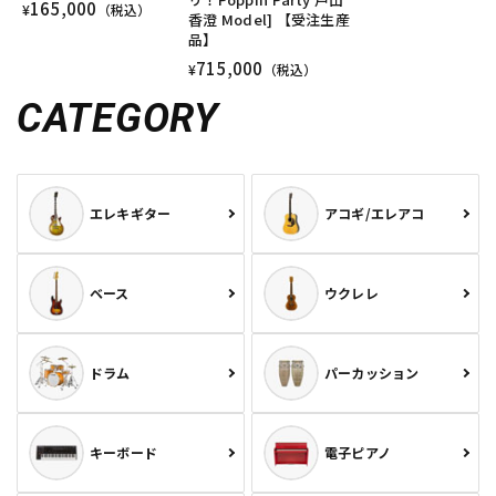
165,000
¥
（税込）
香澄 Model] 【受注生産
品】
715,000
¥
（税込）
CATEGORY
エレキギター
アコギ/エレアコ
ベース
ウクレレ
ドラム
パーカッション
キーボード
電子ピアノ