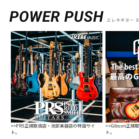
DJ機器
DTM
POWER PUSH
エレキギター 
中古
ヴィンテー
>>PRS正規取扱店・池部楽器店の特設サイ
>>Gibson
ト。
ト。