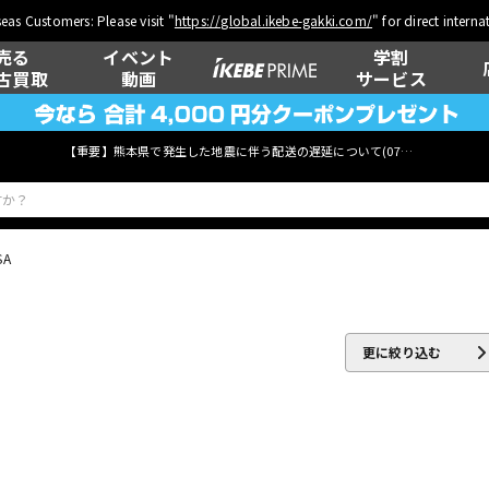
eas Customers: Please visit "
https://global.ikebe-gakki.com/
" for direct intern
売る
イベント
学割
古買取
動画
サービス
【重要】熊本県で発生した地震に伴う配送の遅延について(
07月29日
更新)
SA
ベース
ウクレレ
更に絞り込む
管楽器
その他楽器