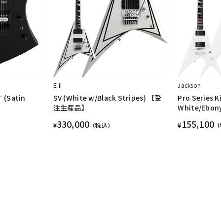
E-II
Jackson
T (Satin
SV (White w/Black Stripes) 【受
Pro Series 
注生産品】
White/Ebon
330,000
155,100
¥
（税込）
¥
（