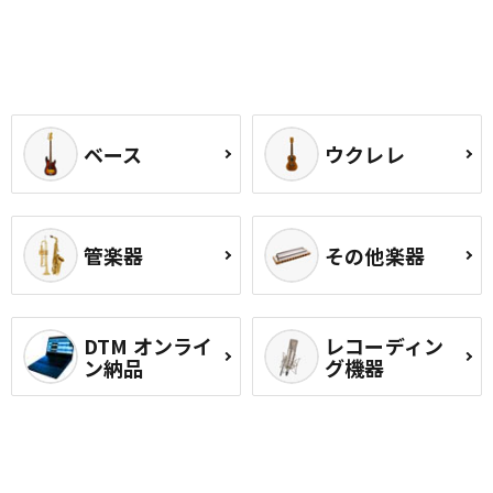
ベース
ウクレレ
管楽器
その他楽器
DTM オンライ
レコーディン
ン納品
グ機器