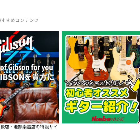
DTM オンラ
レコーディン
イン納品
グ機器
おすすめコンテンツ
ジ
正規取扱店・池部楽器店の特設サイ