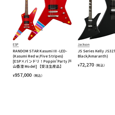
ESP
Jackson
RANDOM STAR Kasumi III -LED-
JS Series Kelly JS32
(Kasumi Red w/Five Stripes)
Black/Amaranth)
[ESP×バンドリ！Poppin'Party 戸
72,270
¥
（税込）
山香澄 Model] 【受注生産品】
957,000
¥
（税込）