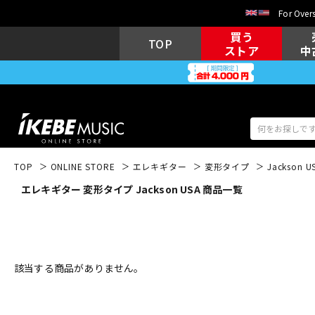
For Overs
買う
TOP
ストア
中
TOP
ONLINE STORE
エレキギター
変形タイプ
Jackson U
エレキギター 変形タイプ Jackson USA 商品一覧
アコギ/エレ
エレキギター
アコ
キーボード
電子ピアノ
該当する商品がありません。