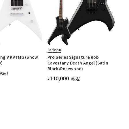
Jackson
King V KVTMG (Snow
Pro Series Signature Rob
y)
Cavestany Death Angel (Satin
Black/Rosewood)
税込）
110,000
¥
（税込）