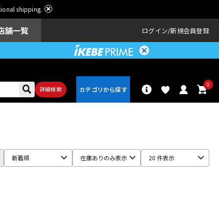
ational shipping.
店舗一覧
ログイン
新規会員登録
0
詳細検索
パーカッショ
ドラム
ン
新着順
在庫ありのみ表示
20 件表示
アンプ
エフェクター