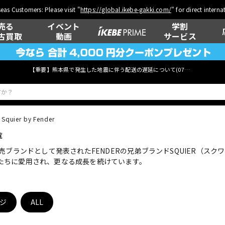
eas Customers: Please visit "
https://global.ikebe-gakki.com/
" for direct intern
売る
イベント
学割
古買取
動画
サービス
【重要】熊本県で発生した地震に伴う配送の遅延について(
07月29日
更新)
Squier by Fender
覧
ベース
ウクレレ
売ブランドとして発表されたFENDERの兄弟ブランドSQUIER（ス
たちに愛用され、更なる成長を続けています。
管楽器
その他楽器
ジ
ALL