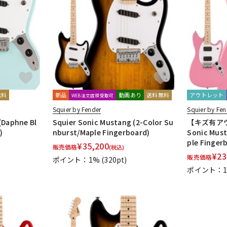
無料
新品
動画あり
送料無料
アウトレット
WEB注文店頭受取可
Squier by Fender
Squier by Fen
(Daphne Bl
Squier Sonic Mustang (2-Color Su
【キズ有アウ
)
nburst/Maple Fingerboard)
Sonic Must
ple Finger
¥
35,200
販売価格
(税込)
¥
23
販売価格
ポイント：1%
(320pt)
ポイント：