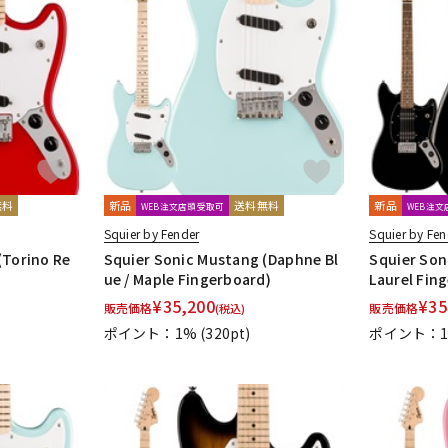
無料
新品
送料無料
新品
WEB注文店頭受取可
WEB注
Squier by Fender
Squier by Fen
(Torino Re
Squier Sonic Mustang (Daphne Bl
Squier Son
ue / Maple Fingerboard)
Laurel Fin
¥
35,200
¥
35
販売価格
販売価格
(税込)
ポイント：1%
(320pt)
ポイント：