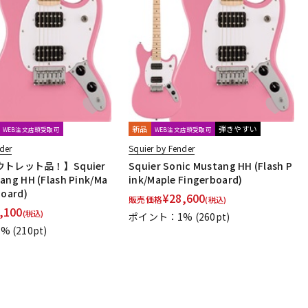
新品
弾きやすい
WEB注文店頭受取可
WEB注文店頭受取可
der
Squier by Fender
トレット品！】Squier
Squier Sonic Mustang HH (Flash P
ang HH (Flash Pink/Ma
ink/Maple Fingerboard)
board)
¥
28,600
販売価格
(税込)
,100
(税込)
ポイント：1%
(260pt)
1%
(210pt)