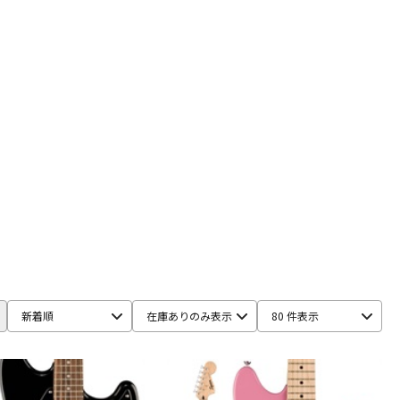
配信/ライブ
楽器アクセサ
機器
リ
新着順
在庫ありのみ表示
80 件表示