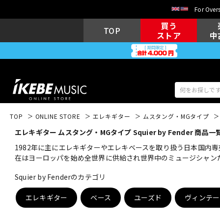
For Overs
買う
TOP
ストア
中
TOP
ONLINE STORE
エレキギター
ムスタング・MGタイプ
エレキギター ムスタング・MGタイプ Squier by Fender 商品一
アコギ/エレ
エレキギター
アコ
1982年に主にエレキギターやエレキベースを取り扱う日本国内専
在はヨーロッパを始め全世界に供給され世界中のミュージシャン
Squier by Fenderのカテゴリ
キーボード
電子ピアノ
エレキギター
ベース
ユーズド
ヴィンテー