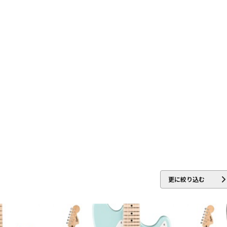
DTM オンラ
レコーディン
イン納品
グ機器
ジ
更に絞り込む