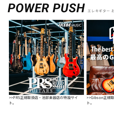
POWER PUSH
エレキギター 
>>PRS正規取扱店・池部楽器店の特設サイ
>>Gibson
ト。
ト。