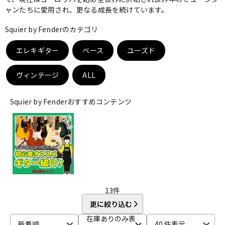
ャンたちに愛用され、更なる成長を続けています。
ベース
ウクレレ
Squier by Fenderのカテゴリ
エレキギター
ベース
ユーズド
ドラム
パーカッション
ヴィンテージ
ALL
キーボード
電子ピアノ
Squier by Fenderおすすめコンテンツ
管楽器
その他楽器
アンプ
エフェクター
13
件
DJ機器
DTM
更に絞り込む
在庫ありのみ表
新着順
40 件表示