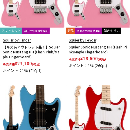
アウトレット
新品
弾きやすい
WEB注文店頭受取可
WEB注文店頭受取可
Squier by Fender
Squier by Fender
【キズ有アウトレット品！】Squier
Squier Sonic Mustang HH (Flash Pi
Sonic Mustang HH (Flash Pink/Ma
nk/Maple Fingerboard)
ple Fingerboard)
¥
28,600
販売価格
(税込)
¥
23,100
販売価格
(税込)
ポイント：1%
(260pt)
ポイント：1%
(210pt)