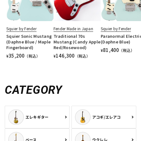
Squier by Fender
Fender Made in Japan
Squier by Fender
Squier Sonic Mustang
Traditional 70s
Paranormal Electric
(Daphne Blue / Maple
Mustang (Candy Apple
(Daphne Blue)
Fingerboard)
Red/Rosewood)
81,400
¥
（税込）
35,200
146,300
¥
（税込）
¥
（税込）
CATEGORY
エレキギター
アコギ/エレアコ
ベース
ウクレレ