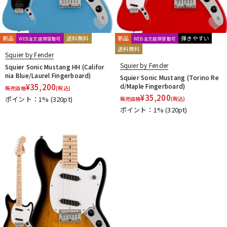
新品
送料無料
新品
弾きやすい
WEB注文店頭受取可
WEB注文店頭受取可
送料無料
Squier by Fender
Squier by Fender
Squier Sonic Mustang HH (Califor
nia Blue/Laurel Fingerboard)
Squier Sonic Mustang (Torino Re
¥
35,200
d/Maple Fingerboard)
販売価格
(税込)
¥
35,200
ポイント：1%
(320pt)
販売価格
(税込)
ポイント：1%
(320pt)