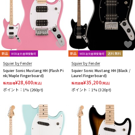
新品
新品
送料無料
WEB注文店頭受取可
WEB注文店頭受取可
Squier by Fender
Squier by Fender
Squier Sonic Mustang HH (Flash Pi
Squier Sonic Mustang HH (Black /
nk/Maple Fingerboard)
Laurel Fingerboard)
¥
28,600
¥
35,200
販売価格
(税込)
販売価格
(税込)
ポイント：1%
(260pt)
ポイント：1%
(320pt)