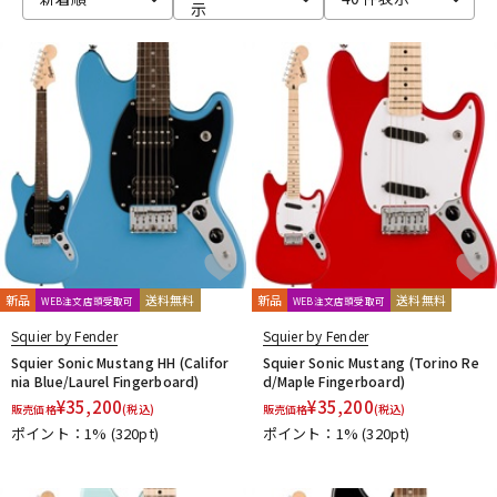
示
DTM オンライン納品
レコーディング機器
配信/ライブ機器
楽器アクセサリ
中古
ヴィンテージ
新品
送料無料
新品
送料無料
WEB注文店頭受取可
WEB注文店頭受取可
Squier by Fender
Squier by Fender
Squier Sonic Mustang HH (Califor
Squier Sonic Mustang (Torino Re
nia Blue/Laurel Fingerboard)
d/Maple Fingerboard)
¥
35,200
¥
35,200
販売価格
(税込)
販売価格
(税込)
ポイント：1%
(320pt)
ポイント：1%
(320pt)