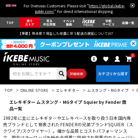
For Overseas Customers: Please visit "
https://global.ikebe-
gakki.com/
" for direct international shipping.
買う
売る
イベント
学割
TOP
店舗一覧
ストア
中古買取
動画
サービス
【重要】熊本県で発生した地震に伴う配送の遅延について(
07月29日
更新)
0
詳細検索
TOP
ONLINE STORE
エレキギター
ムスタング・MGタイプ
エレキギター ムスタング・MGタイプ Squier by Fender 商
品一覧
1982年に主にエレキギターやエレキベースを取り扱う日本国内専
売ブランドとして発表されたFENDERの兄弟ブランドSQUIER（ス
エレキギター
アコギ/エレアコ
クワイア/スクワイヤー）。確かな品質とコストパフォーマンス
で、現在はヨーロッパを始め全世界に供給され世界中のミュージシ