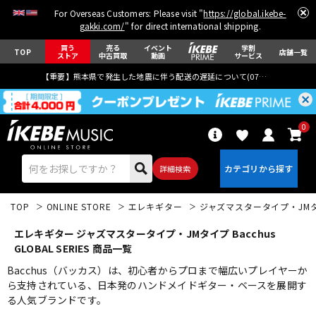
For Overseas Customers: Please visit "
https://global.ikebe-
gakki.com/
" for direct international shipping.
買う
売る
イベント
学割
TOP
店舗一覧
ストア
中古買取
動画
サービス
【重要】熊本県で発生した地震に伴う配送の遅延について(
07月29日
更新)
0
詳細検索
TOP
ONLINE STORE
エレキギター
ジャズマスタータイプ・JM
エレキギター ジャズマスタータイプ・JMタイプ Bacchus
GLOBAL SERIES 商品一覧
Bacchus（バッカス）は、初心者からプロまで幅広いプレイヤーか
ら支持されている、日本発のハンドメイドギター・ベースを展開す
エレキギター
アコギ/エレアコ
る人気ブランドです。