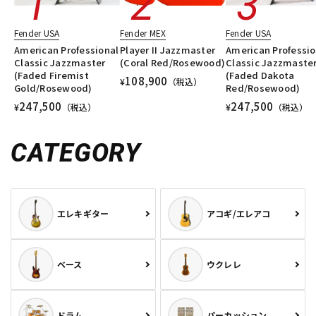
Fender USA
Fender MEX
Fender USA
American Professional
Player II Jazzmaster
American Professio
Classic Jazzmaster
(Coral Red/Rosewood)
Classic Jazzmaste
(Faded Firemist
(Faded Dakota
108,900
¥
（税込）
Gold/Rosewood)
Red/Rosewood)
247,500
247,500
¥
（税込）
¥
（税込）
CATEGORY
エレキギター
アコギ/エレアコ
ベース
ウクレレ
ドラム
パーカッション