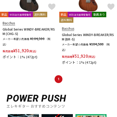
新品
送料無料
新品
動画あり
WEB注文店頭受取可
WEB注文店頭受取可
送料無料
Bacchus
Bacchus
Global Series WINDY-BREAKER/RS
M (CHG-S)
Global Series WINDY-BREAKER/RS
¥104,500
メーカー希望小売価格
（税
M (BR-S)
¥104,500
込）
メーカー希望小売価格
（税
¥
51,920
込）
販売価格
(税込)
¥
51,920
ポイント：1%
(472pt)
販売価格
(税込)
ポイント：1%
(472pt)
1
POWER PUSH
エレキギター おすすめコンテンツ