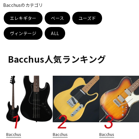
Bacchusのカテゴリ
ベース
ウクレレ
エレキギター
ベース
ユーズド
ドラム
パーカッション
ヴィンテージ
ALL
キーボード
電子ピアノ
Bacchus人気ランキング
管楽器
その他楽器
アンプ
エフェクター
DJ機器
DTM
Bacchus
Bacchus
Bacchus