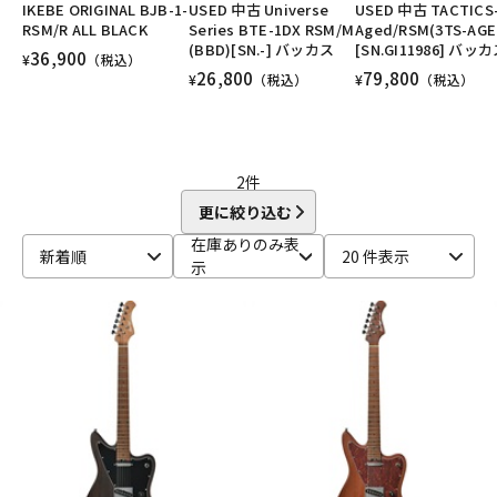
IKEBE ORIGINAL BJB-1-
USED 中古 Universe
USED 中古 TACTICS
DTM オンライン納品
レコーディング機器
RSM/R ALL BLACK
Series BTE-1DX RSM/M
Aged/RSM(3TS-AGE
(BBD)[SN.-] バッカス
[SN.GI11986] バッ
36,900
¥
（税込）
26,800
79,800
¥
（税込）
¥
（税込）
配信/ライブ機器
楽器アクセサリ
中古
ヴィンテージ
2
件
更に絞り込む
在庫ありのみ表
新着順
20 件表示
示