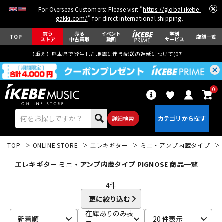
For Overseas Customers: Please visit "
https://global.ikebe-
gakki.com/
" for direct international shipping.
買う
売る
イベント
学割
TOP
店舗一覧
ストア
中古買取
動画
サービス
【重要】熊本県で発生した地震に伴う配送の遅延について(
07月29日
更新)
0
詳細検索
TOP
ONLINE STORE
エレキギター
ミニ・アンプ内蔵タイプ
エレキギター ミニ・アンプ内蔵タイプ PIGNOSE 商品一覧
4
件
更に絞り込む
エレキギター
アコギ/エレアコ
在庫ありのみ表
新着順
20 件表示