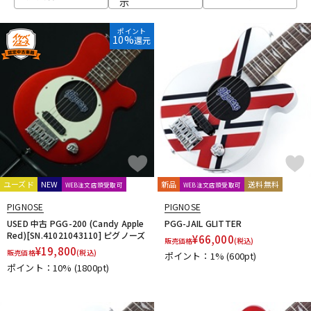
示
ベース
ウクレレ
ポイント
10%
還元
ドラム
パーカッション
キーボード
電子ピアノ
管楽器
その他楽器
ユーズド
NEW
新品
送料無料
WEB注文店頭受取可
WEB注文店頭受取可
PIGNOSE
PIGNOSE
アンプ
エフェクター
USED 中古 PGG-200 (Candy Apple
PGG-JAIL GLITTER
Red)[SN.41021043110] ピグノーズ
¥
66,000
販売価格
(税込)
¥
19,800
販売価格
(税込)
ポイント：1%
(600pt)
ポイント：10%
(1800pt)
DJ機器
DTM