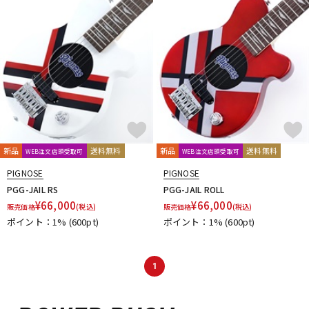
DTM オンライン納品
レコーディング機器
配信/ライブ機器
楽器アクセサリ
中古
ヴィンテージ
新品
送料無料
新品
送料無料
WEB注文店頭受取可
WEB注文店頭受取可
PIGNOSE
PIGNOSE
PGG-JAIL RS
PGG-JAIL ROLL
¥
66,000
¥
66,000
販売価格
(税込)
販売価格
(税込)
ポイント：1%
(600pt)
ポイント：1%
(600pt)
1