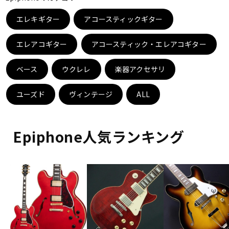
ベース
ウクレレ
エレキギター
アコースティックギター
エレアコギター
アコースティック・エレアコギター
ドラム
パーカッション
ベース
ウクレレ
楽器アクセサリ
キーボード
電子ピアノ
ユーズド
ヴィンテージ
ALL
管楽器
その他楽器
Epiphone人気ランキング
アンプ
エフェクター
DJ機器
DTM