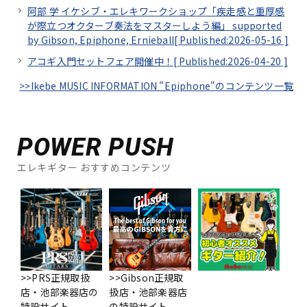
阿部 学 イケシブ・エレキワークショップ「疾走感と重厚感
が際立つオクターブ奏法をマスターしよう編」 supported
by Gibson, Epiphone, Ernieball[
Published:2026-05-16
]
アコギ入門セットフェア開催中！[
Published:2026-04-20
]
>>Ikebe MUSIC INFORMATION "Epiphone"のコンテンツ一覧
POWER PUSH
エレキギター おすすめコンテンツ
>>PRS正規取扱
>>Gibson正規取
店・池部楽器店の
扱店・池部楽器店
特設サイト。
の特設サイト。