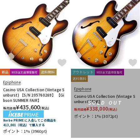
新品
送料無料
アウトレット
WEB注文店頭受取可
WEB注文店頭受取可
送料無料
Epiphone
Epiphone
Casino USA Collection (Vintage S
unburst) 【S/N 205760269】 【Gi
Casino USA Collection (Vintage S
bson SUMMER FAIR】
unburst)[特価]
SOLD OUT
¥
435,600
¥
338,000
販売価格
(税込)
販売価格
(税込)
ポイント：1%
(3072pt)
Ikebe PRIME に入会してこの商品を
413,001（税込）で購入する
ポイント：1%
(3960pt)