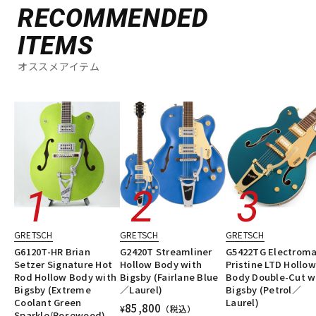
RECOMMENDED
ITEMS
オススメアイテム
GRETSCH
GRETSCH
GRETSCH
G6120T-HR Brian
G2420T Streamliner
G5422TG Electroma
Setzer Signature Hot
Hollow Body with
Pristine LTD Hollow
Rod Hollow Body with
Bigsby (Fairlane Blue
Body Double-Cut w
Bigsby (Extreme
／Laurel)
Bigsby (Petrol／
Coolant Green
Laurel)
85,800
¥
（税込）
Sparkle/Rosewood)