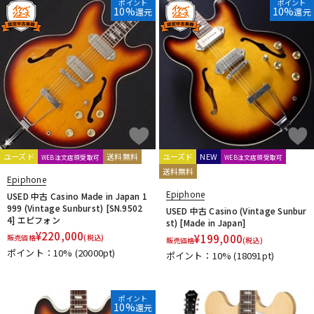
ポイント
ポイント
10%
10%
還元
還元
ユーズド
送料無料
ユーズド
NEW
WEB注文店頭受取可
WEB注文店頭受取可
送料無料
Epiphone
Epiphone
USED 中古 Casino Made in Japan 1
999 (Vintage Sunburst) [SN.9502
USED 中古 Casino (Vintage Sunbur
4] エピフォン
st) [Made in Japan]
¥
220,000
¥
199,000
販売価格
(税込)
販売価格
(税込)
ポイント：10%
(20000pt)
ポイント：10%
(18091pt)
ポイント
10%
還元