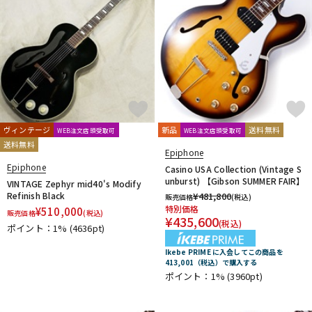
ヴィンテージ
新品
送料無料
WEB注文店頭受取可
WEB注文店頭受取可
送料無料
Epiphone
Epiphone
Casino USA Collection (Vintage S
unburst) 【Gibson SUMMER FAIR】
VINTAGE Zephyr mid40's Modify
Refinish Black
¥
481,800
販売価格
(税込)
特別価格
¥
510,000
販売価格
(税込)
¥
435,600
(税込)
ポイント：1%
(4636pt)
Ikebe PRIME に入会してこの商品を
413,001（税込）で購入する
ポイント：1%
(3960pt)