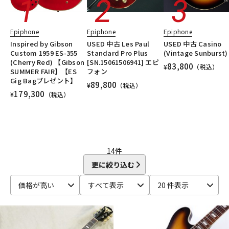
DTM オンライン納品
レコーディング機器
Epiphone
Epiphone
Epiphone
Inspired by Gibson
USED 中古 Les Paul
USED 中古 Casino
配信/ライブ機器
楽器アクセサリ
Custom 1959 ES-355
Standard Pro Plus
(Vintage Sunburst)
(Cherry Red) 【Gibson
[SN.15061506941] エピ
83,800
¥
（税込）
SUMMER FAIR】【ES
フォン
Gig Bagプレゼント】
中古
ヴィンテージ
89,800
¥
（税込）
179,300
¥
（税込）
14
件
更に絞り込む
価格が高い
すべて表示
20 件表示