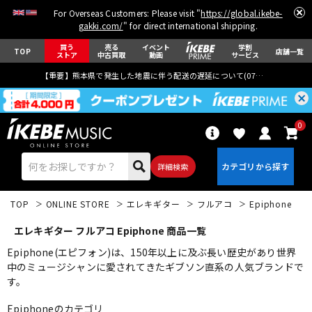
For Overseas Customers: Please visit "
https://global.ikebe-
gakki.com/
" for direct international shipping.
買う
売る
イベント
学割
TOP
店舗一覧
ストア
中古買取
動画
サービス
【重要】熊本県で発生した地震に伴う配送の遅延について(
07月29日
更新)
0
詳細検索
TOP
ONLINE STORE
エレキギター
フルアコ
Epiphone
エレキギター フルアコ Epiphone 商品一覧
Epiphone(エピフォン)は、150年以上に及ぶ長い歴史があり世界
中のミュージシャンに愛されてきたギブソン直系の人気ブランドで
す。
エレキギター
アコギ/エレアコ
Epiphoneのカテゴリ