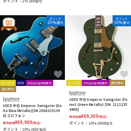
ポイント：1%
(830pt)
ポイント
ポイント
10%
10%
還元
還元
ユーズド
NEW
ユーズド
送料無料
WEB注文店頭受取可
WEB注文店頭受取可
送料無料
Epiphone
Epiphone
USED 中古 Emperor Swingster (Fo
rest Green Metallic) [SN. 2112235
USED 中古 Emperor Swingster (De
4405]
lta Blue Metallic)[SN.2008235139
0] エピフォン
¥
69,300
販売価格
(税込)
¥
69,900
ポイント：10%
(6300pt)
販売価格
(税込)
ポイント：10%
(6354pt)