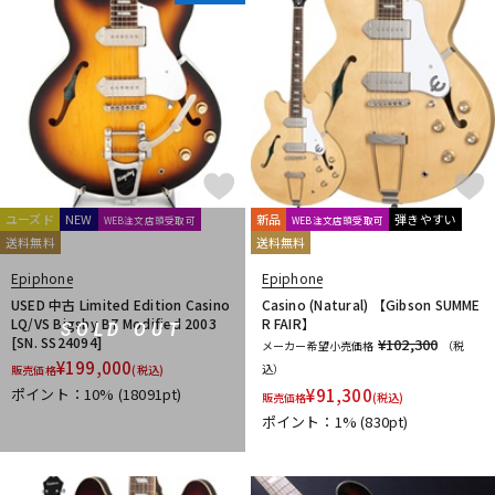
ユーズド
NEW
新品
弾きやすい
WEB注文店頭受取可
WEB注文店頭受取可
送料無料
送料無料
Epiphone
Epiphone
USED 中古 Limited Edition Casino
Casino (Natural) 【Gibson SUMME
LQ/VS Bigsby B7 Modified 2003
R FAIR】
SOLD OUT
[SN. SS24094]
¥102,300
メーカー希望小売価格
（税
¥
199,000
込）
販売価格
(税込)
ポイント：10%
(18091pt)
¥
91,300
販売価格
(税込)
ポイント：1%
(830pt)