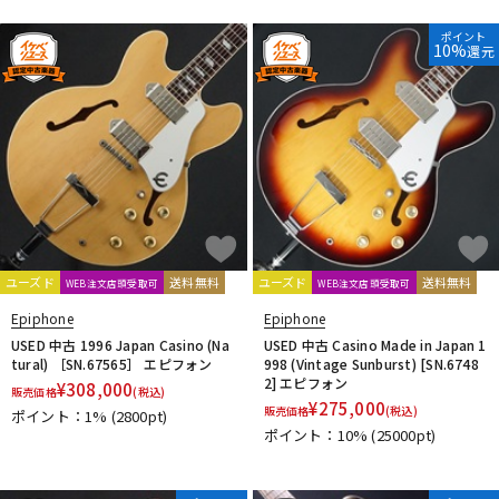
ポイント
10%
還元
ユーズド
送料無料
ユーズド
送料無料
WEB注文店頭受取可
WEB注文店頭受取可
Epiphone
Epiphone
USED 中古 1996 Japan Casino (Na
USED 中古 Casino Made in Japan 1
tural) ［SN.67565］ エピフォン
998 (Vintage Sunburst) [SN.6748
2] エピフォン
¥
308,000
販売価格
(税込)
¥
275,000
販売価格
(税込)
ポイント：1%
(2800pt)
ポイント：10%
(25000pt)