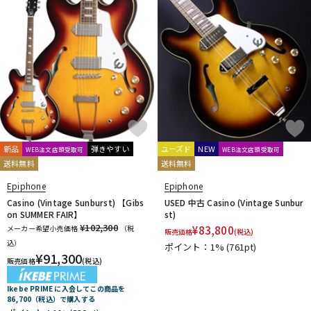
新品
弾きやすい
ユーズド
NEW
WEB注文店頭受取可
WEB注文店頭受取可
送料無料
送料無料
Epiphone
Epiphone
Casino (Vintage Sunburst) 【Gibs
USED 中古 Casino (Vintage Sunbur
on SUMMER FAIR】
st)
¥102,300
メーカー希望小売価格
（税
¥
83,800
販売価格
(税込)
込）
ポイント：1%
(761pt)
¥
91,300
販売価格
(税込)
Ikebe PRIME に入会してこの商品を
86,700（税込）で購入する