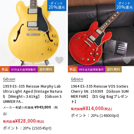
ポイント
ポイント
20%
20%
還元
還元
新品
送料無料
新品
送料無料
WEB注文店頭受取可
WEB注文店頭受取可
Gibson
Gibson
1959 ES-335 Reissue Murphy Lab
1964 ES-335 Reissue VOS Sixties
Ultra Light Aged (Vintage Natura
Cherry SN. 150309 【Gibson SUM
l) 【Weight≒3.61kg】 【Gibson S
MER FAIR】【ES Gig Bagプレゼン
UMMER FA...
ト】
¥943,800
メーカー希望小売価格
（税
¥
814,000
販売価格
(税込)
込）
ポイント：20%
(148000pt)
¥
828,000
販売価格
(税込)
ポイント：20%
(150545pt)