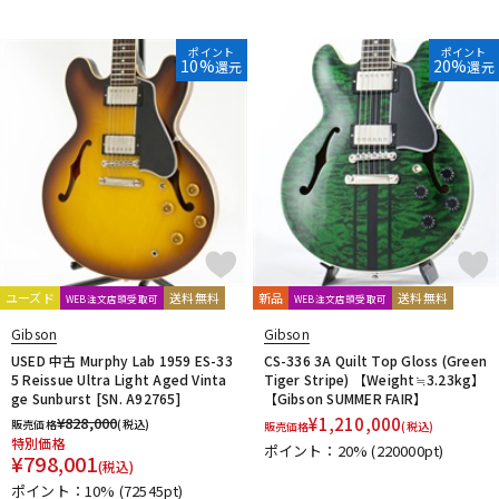
ポイント
ポイント
10%
20%
還元
還元
ユーズド
送料無料
新品
送料無料
WEB注文店頭受取可
WEB注文店頭受取可
Gibson
Gibson
USED 中古 Murphy Lab 1959 ES-33
CS-336 3A Quilt Top Gloss (Green
5 Reissue Ultra Light Aged Vinta
Tiger Stripe) 【Weight≒3.23kg】
ge Sunburst [SN. A92765]
【Gibson SUMMER FAIR】
¥
828,000
¥
1,210,000
販売価格
(税込)
販売価格
(税込)
特別価格
ポイント：20%
(220000pt)
¥
798,001
(税込)
ポイント：10%
(72545pt)