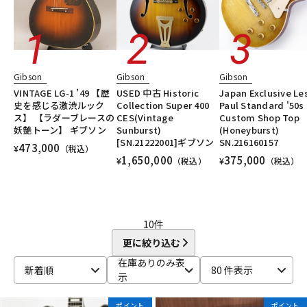
Gibson
Gibson
Gibson
VINTAGE LG-1 ’49 【歴
USED 中古 Historic
Japan Exclusive Le
史を感じる激渋ルック
Collection Super 400
Paul Standard '50s
ス】 【ラダーブレースの
CES(Vintage
Custom Shop Top
妖艶トーン】 ギブソン
Sunburst)
(Honeyburst)
[SN.21222001]ギブソン
SN.216160157
473,000
¥
（税込）
1,650,000
375,000
¥
（税込）
¥
（税込）
10
件
更に絞り込む
在庫ありのみ表
新着順
80 件表示
示
ポイント
ポイント