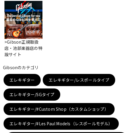
ベース
ウクレレ
ドラム
パーカッション
>Gibson正規取扱
店・池部楽器店の特
キーボード
電子ピアノ
設サイト
Gibsonのカテゴリ
管楽器
その他楽器
エレキギター
エレキギター/レスポールタイプ
エレキギター/SGタイプ
アンプ
エフェクター
エレキギター/#Custom Shop（カスタムショップ）
DJ機器
DTM
エレキギター/#Les Paul Models（レスポールモデル）