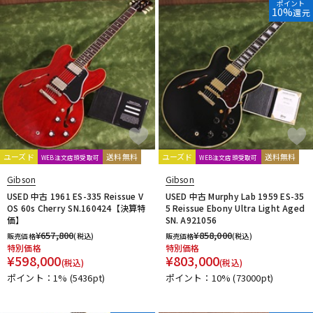
ポイント
10%
還元
ユーズド
送料無料
ユーズド
送料無料
WEB注文店頭受取可
WEB注文店頭受取可
Gibson
Gibson
USED 中古 1961 ES-335 Reissue V
USED 中古 Murphy Lab 1959 ES-35
OS 60s Cherry SN.160424【決算特
5 Reissue Ebony Ultra Light Aged
価】
SN. A921056
¥
657,800
¥
858,000
販売価格
(税込)
販売価格
(税込)
特別価格
特別価格
¥
598,000
¥
803,000
(税込)
(税込)
ポイント：1%
(5436pt)
ポイント：10%
(73000pt)