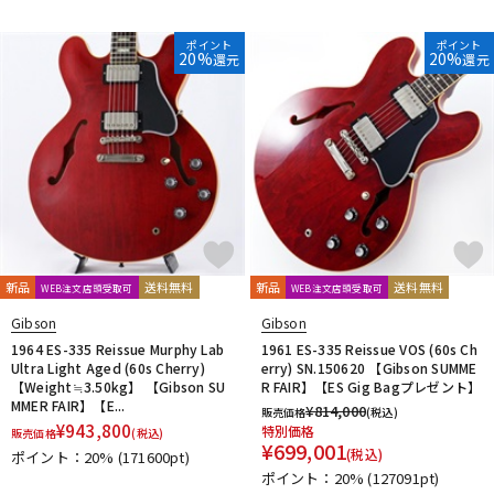
ポイント
ポイント
20%
20%
還元
還元
新品
送料無料
新品
送料無料
WEB注文店頭受取可
WEB注文店頭受取可
Gibson
Gibson
1964 ES-335 Reissue Murphy Lab
1961 ES-335 Reissue VOS (60s Ch
Ultra Light Aged (60s Cherry)
erry) SN.150620 【Gibson SUMME
【Weight≒3.50kg】 【Gibson SU
R FAIR】【ES Gig Bagプレゼント】
MMER FAIR】【E...
¥
814,000
販売価格
(税込)
¥
943,800
特別価格
販売価格
(税込)
¥
699,001
(税込)
ポイント：20%
(171600pt)
ポイント：20%
(127091pt)