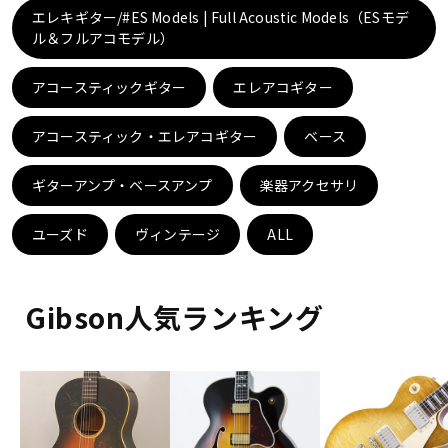
DTM オンライン納品
レコーディング機器
エレキギター/#ES Models | Full Acoustic Models（ESモデ
ル＆フルアコモデル）
配信/ライブ機器
楽器アクセサリ
アコースティックギター
エレアコギター
アコースティック・エレアコギター
ベース
中古
ヴィンテージ
ギターアンプ・ベースアンプ
楽器アクセサリ
ユーズド
ヴィンテージ
ALL
Gibson人気ランキング