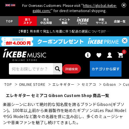
For Overseas Customers: Please visit "
https://global.ikebe-
gakki.com/
" for direct international shipping.
買う
売る
イベント
学割
TOP
店舗一覧
ストア
中古買取
動画
サービス
【重要】熊本県で発生した地震に伴う配送の遅延について(
07月29日
更新)
0
詳細検索
TOP
ONLINE STORE
エレキギター
セミアコ
Gibson
Cu
エレキギター セミアコ Gibson Custom Shop 商品一覧
楽器シーンにおいて絶対的な知名度を誇るブランドGibson(ギブソ
ン)。100年以上前から楽器製作を始めたギブソンはLes Paul Model
やSG Modelなど数々の名器を世に生み出し、多くのミュージシャ
エレキギター
アコギ/エレアコ
ンや音楽ファンを魅了し続けてきました。