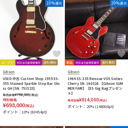
10%
20%
還元
還元
ユーズド
送料無料
新品
送料無料
WEB注文店頭受取可
WEB注文店頭受取可
Gibson
Gibson
USED 中古 Custom Shop 1959 ES-
1964 ES-335 Reissue VOS Sixties
355 Stained Sparkle Stop Bar Glo
Cherry SN. 160326 【Gibson SUM
ss GH [SN. 751525]
MER FAIR】【ES Gig Bagプレゼン
ト】
¥
798,001
販売価格
(税込)
¥
814,000
特別価格
販売価格
(税込)
¥
698,000
(税込)
ポイント：20%
(148000pt)
ポイント：10%
(63454pt)