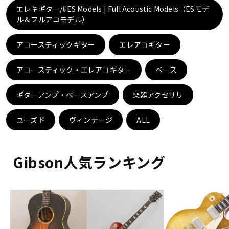
DTM オンライン納品
レコーディング機器
エレキギター/#ES Models | Full Acoustic Models（ESモデ
ル＆フルアコモデル）
配信/ライブ機器
楽器アクセサリ
アコースティックギター
エレアコギター
アコースティック・エレアコギター
ベース
中古
ヴィンテージ
ギターアンプ・ベースアンプ
楽器アクセサリ
ユーズド
ヴィンテージ
ALL
Gibson人気ランキング