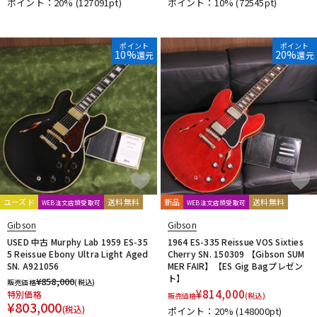
ポイント：20%
(127091pt)
ポイント：10%
(72545pt)
ポイント
ポイント
10%
20%
還元
還元
ユーズド
送料無料
新品
送料無料
WEB注文店頭受取可
WEB注文店頭受取可
Gibson
Gibson
USED 中古 Murphy Lab 1959 ES-35
1964 ES-335 Reissue VOS Sixties
5 Reissue Ebony Ultra Light Aged
Cherry SN. 150309 【Gibson SUM
SN. A921056
MER FAIR】【ES Gig Bagプレゼン
ト】
¥
858,000
販売価格
(税込)
¥
814,000
特別価格
販売価格
(税込)
¥
803,000
(税込)
ポイント：20%
(148000pt)