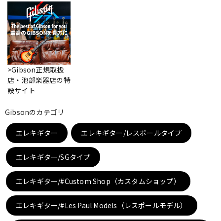
ベース
ウクレレ
ドラム
パーカッション
>Gibson正規取扱
店・池部楽器店の特
キーボード
電子ピアノ
設サイト
Gibsonのカテゴリ
管楽器
その他楽器
エレキギター
エレキギター/レスポールタイプ
エレキギター/SGタイプ
アンプ
エフェクター
エレキギター/#Custom Shop（カスタムショップ）
DJ機器
DTM
エレキギター/#Les Paul Models（レスポールモデル）