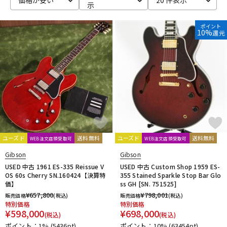
示
ポイント
10%
還元
ユーズド
送料無料
ユーズド
送料無料
WEB注文店頭受取可
WEB注文店頭受取可
Gibson
Gibson
USED 中古 1961 ES-335 Reissue V
USED 中古 Custom Shop 1959 ES-
OS 60s Cherry SN.160424【決算特
355 Stained Sparkle Stop Bar Glo
価】
ss GH [SN. 751525]
¥
657,800
¥
798,001
販売価格
(税込)
販売価格
(税込)
特別価格
特別価格
¥
598,000
¥
698,000
(税込)
(税込)
ポイント：1%
(5436pt)
ポイント：10%
(63454pt)