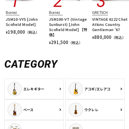
Ibanez
Ibanez
GRETSCH
JSM10-VYS [John
JSM100-VT (Vintage
VINTAGE 6122 Chet
Scofield Model]
Sunburst) [John
Atkins Country
Scofield Model] 【特
Gentleman '67
198,000
¥
（税込）
価】
880,000
¥
（税込）
291,500
¥
（税込）
CATEGORY
エレキギター
アコギ/エレアコ
ベース
ウクレレ