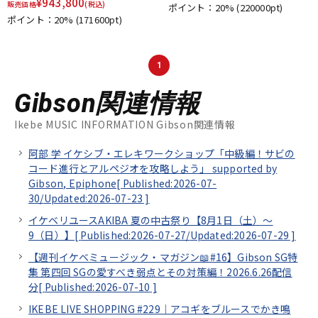
¥
943,800
販売価格
(税込)
ポイント：20%
(220000pt)
ポイント：20%
(171600pt)
1
Gibson関連情報
Ikebe MUSIC INFORMATION Gibson関連情報
阿部 学 イケシブ・エレキワークショップ「中級編！サビの
コード進行とアルペジオを攻略しよう」 supported by
Gibson, Epiphone[
Published:2026-07-
30/
Updated:2026-07-23
]
イケベリユースAKIBA 夏の中古祭り【8月1日（土）～
9（日）】[
Published:2026-07-27/
Updated:2026-07-29
]
【週刊イケベミュージック・マガジン📖#16】Gibson SG特
集 第四回 SGの愛すべき弱点とその対策編！2026.6.26配信
分[
Published:2026-07-10
]
IKEBE LIVE SHOPPING #229｜アコギをブルースでかき鳴