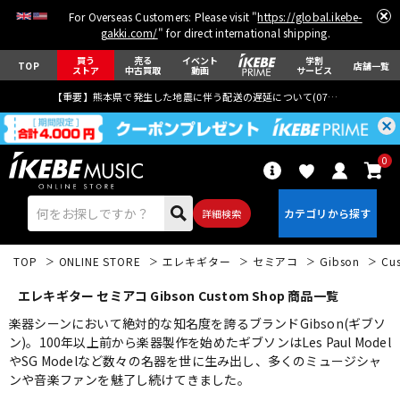
For Overseas Customers: Please visit "
https://global.ikebe-
gakki.com/
" for direct international shipping.
買う
売る
イベント
学割
TOP
店舗一覧
ストア
中古買取
動画
サービス
【重要】熊本県で発生した地震に伴う配送の遅延について(
07月29日
更新)
0
詳細検索
TOP
ONLINE STORE
エレキギター
セミアコ
Gibson
Cu
エレキギター セミアコ Gibson Custom Shop 商品一覧
楽器シーンにおいて絶対的な知名度を誇るブランドGibson(ギブソ
ン)。100年以上前から楽器製作を始めたギブソンはLes Paul Model
やSG Modelなど数々の名器を世に生み出し、多くのミュージシャ
エレキギター
アコギ/エレアコ
ンや音楽ファンを魅了し続けてきました。