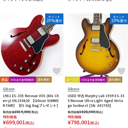
ポイント
ポイント
20%
10%
還元
還元
新品
送料無料
ユーズド
送料無料
WEB注文店頭受取可
WEB注文店頭受取可
Gibson
Gibson
1961 ES-335 Reissue VOS (60s Ch
USED 中古 Murphy Lab 1959 ES-33
erry) SN.150620 【Gibson SUMME
5 Reissue Ultra Light Aged Vinta
R FAIR】【ES Gig Bagプレゼント】
ge Sunburst [SN. A92765]
¥
814,000
¥
828,000
販売価格
(税込)
販売価格
(税込)
特別価格
特別価格
¥
699,001
¥
798,001
(税込)
(税込)