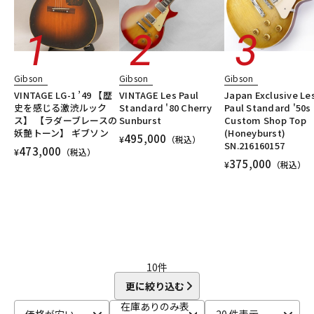
Gibson
Gibson
Gibson
VINTAGE LG-1 ’49 【歴
VINTAGE Les Paul
Japan Exclusive Le
史を感じる激渋ルック
Standard '80 Cherry
Paul Standard '50s
ス】 【ラダーブレースの
Sunburst
Custom Shop Top
妖艶トーン】 ギブソン
(Honeyburst)
495,000
¥
（税込）
SN.216160157
473,000
¥
（税込）
375,000
¥
（税込）
10
件
更に絞り込む
在庫ありのみ表
価格が安い
20 件表示