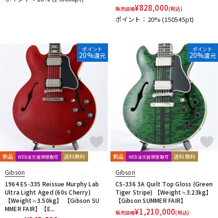
¥
828,000
販売価格
(税込)
ポイント：20%
(150545pt)
ポイント
ポイント
20%
20%
還元
還元
新品
送料無料
新品
送料無料
WEB注文店頭受取可
WEB注文店頭受取可
Gibson
Gibson
1964 ES-335 Reissue Murphy Lab
CS-336 3A Quilt Top Gloss (Green
Ultra Light Aged (60s Cherry)
Tiger Stripe) 【Weight≒3.23kg】
【Weight≒3.50kg】 【Gibson SU
【Gibson SUMMER FAIR】
MMER FAIR】【E...
¥
1,210,000
販売価格
(税込)