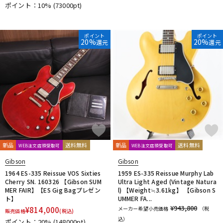
ポイント：10%
(73000pt)
ポイント
ポイント
20%
20%
還元
還元
新品
送料無料
新品
送料無料
WEB注文店頭受取可
WEB注文店頭受取可
Gibson
Gibson
1964 ES-335 Reissue VOS Sixties
1959 ES-335 Reissue Murphy Lab
Cherry SN. 160326 【Gibson SUM
Ultra Light Aged (Vintage Natura
MER FAIR】【ES Gig Bagプレゼン
l) 【Weight≒3.61kg】 【Gibson S
ト】
UMMER FA...
¥943,800
¥
814,000
メーカー希望小売価格
（税
販売価格
(税込)
込）
ポイント：20%
(148000pt)