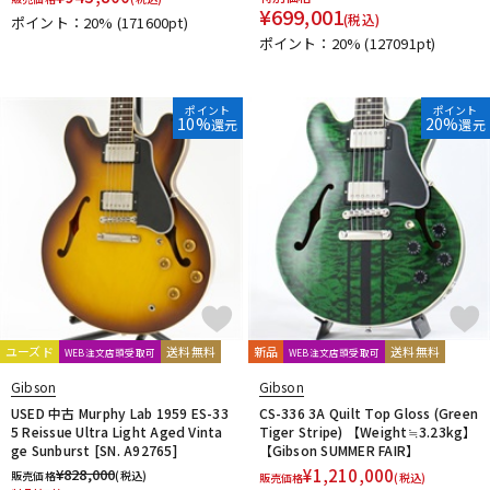
¥
699,001
(税込)
ポイント：20%
(171600pt)
ポイント：20%
(127091pt)
ポイント
ポイント
10%
20%
還元
還元
ユーズド
送料無料
新品
送料無料
WEB注文店頭受取可
WEB注文店頭受取可
Gibson
Gibson
USED 中古 Murphy Lab 1959 ES-33
CS-336 3A Quilt Top Gloss (Green
5 Reissue Ultra Light Aged Vinta
Tiger Stripe) 【Weight≒3.23kg】
ge Sunburst [SN. A92765]
【Gibson SUMMER FAIR】
¥
828,000
¥
1,210,000
販売価格
(税込)
販売価格
(税込)