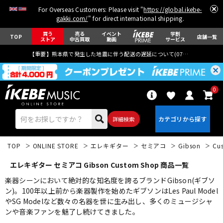
For Overseas Customers: Please visit "
https://global.ikebe-
gakki.com/
" for direct international shipping.
買う
売る
イベント
学割
TOP
店舗一覧
ストア
中古買取
動画
サービス
【重要】熊本県で発生した地震に伴う配送の遅延について(
07月29日
更新)
0
詳細検索
TOP
ONLINE STORE
エレキギター
セミアコ
Gibson
Cu
エレキギター セミアコ Gibson Custom Shop 商品一覧
楽器シーンにおいて絶対的な知名度を誇るブランドGibson(ギブソ
ン)。100年以上前から楽器製作を始めたギブソンはLes Paul Model
やSG Modelなど数々の名器を世に生み出し、多くのミュージシャ
エレキギター
アコギ/エレアコ
ンや音楽ファンを魅了し続けてきました。