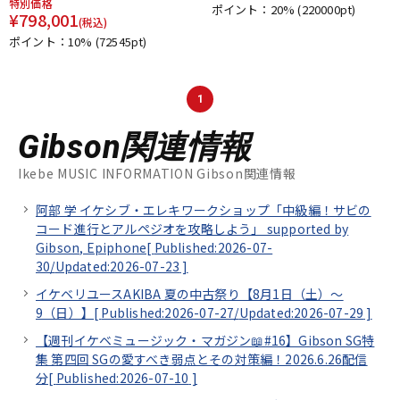
特別価格
ポイント：20%
(220000pt)
¥
798,001
(税込)
ポイント：10%
(72545pt)
1
Gibson関連情報
Ikebe MUSIC INFORMATION Gibson関連情報
阿部 学 イケシブ・エレキワークショップ「中級編！サビの
コード進行とアルペジオを攻略しよう」 supported by
Gibson, Epiphone[
Published:2026-07-
30/
Updated:2026-07-23
]
イケベリユースAKIBA 夏の中古祭り【8月1日（土）～
9（日）】[
Published:2026-07-27/
Updated:2026-07-29
]
【週刊イケベミュージック・マガジン📖#16】Gibson SG特
集 第四回 SGの愛すべき弱点とその対策編！2026.6.26配信
分[
Published:2026-07-10
]