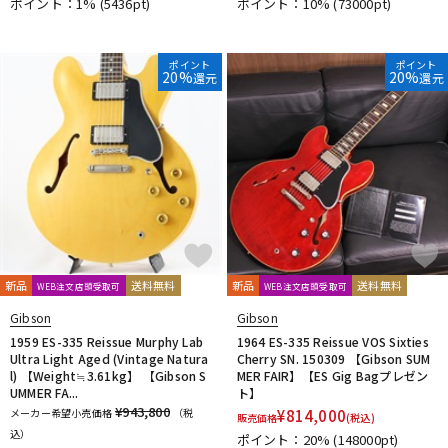
ポイント：1%
(5436pt)
ポイント：10%
(73000pt)
ポイント
ポイント
20%
20%
還元
還元
新品
送料無料
新品
送料無料
WEB注文店頭受取可
WEB注文店頭受取可
Gibson
Gibson
1959 ES-335 Reissue Murphy Lab
1964 ES-335 Reissue VOS Sixties
Ultra Light Aged (Vintage Natura
Cherry SN. 150309 【Gibson SUM
l) 【Weight≒3.61kg】 【Gibson S
MER FAIR】【ES Gig Bagプレゼン
UMMER FA...
ト】
¥943,800
メーカー希望小売価格
（税
¥
814,000
販売価格
(税込)
込）
ポイント：20%
(148000pt)