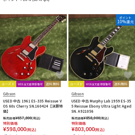
ポイント
10%
還元
ユーズド
送料無料
ユーズド
送料無料
WEB注文店頭受取可
WEB注文店頭受取可
Gibson
Gibson
USED 中古 1961 ES-335 Reissue V
USED 中古 Murphy Lab 1959 ES-35
OS 60s Cherry SN.160424【決算特
5 Reissue Ebony Ultra Light Aged
価】
SN. A921056
¥
657,800
¥
858,000
販売価格
(税込)
販売価格
(税込)
特別価格
特別価格
¥
598,000
¥
803,000
(税込)
(税込)