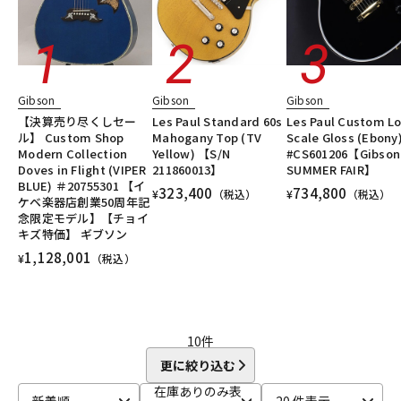
Gibson
Gibson
Gibson
【決算売り尽くしセー
Les Paul Standard 60s
Les Paul Custom L
ル】 Custom Shop
Mahogany Top (TV
Scale Gloss (Ebony
Modern Collection
Yellow) 【S/N
#CS601206【Gibson
Doves in Flight (VIPER
211860013】
SUMMER FAIR】
BLUE) ＃20755301 【イ
323,400
734,800
¥
（税込）
¥
（税込）
ケベ楽器店創業50周年記
念限定モデル】【チョイ
キズ特価】 ギブソン
1,128,001
¥
（税込）
10
件
更に絞り込む
在庫ありのみ表
新着順
20 件表示