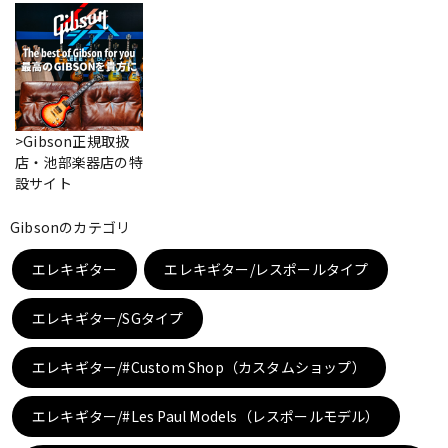
ベース
ウクレレ
ドラム
パーカッション
>Gibson正規取扱
店・池部楽器店の特
キーボード
電子ピアノ
設サイト
Gibsonのカテゴリ
管楽器
その他楽器
エレキギター
エレキギター/レスポールタイプ
エレキギター/SGタイプ
アンプ
エフェクター
エレキギター/#Custom Shop（カスタムショップ）
DJ機器
DTM
エレキギター/#Les Paul Models（レスポールモデル）