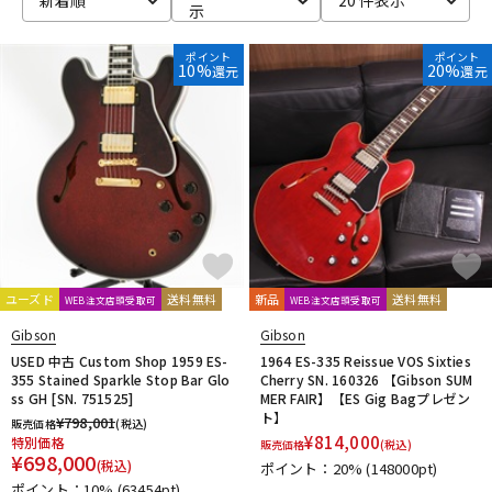
示
ポイント
ポイント
10%
20%
還元
還元
ユーズド
送料無料
新品
送料無料
WEB注文店頭受取可
WEB注文店頭受取可
Gibson
Gibson
USED 中古 Custom Shop 1959 ES-
1964 ES-335 Reissue VOS Sixties
355 Stained Sparkle Stop Bar Glo
Cherry SN. 160326 【Gibson SUM
ss GH [SN. 751525]
MER FAIR】【ES Gig Bagプレゼン
ト】
¥
798,001
販売価格
(税込)
¥
814,000
特別価格
販売価格
(税込)
¥
698,000
(税込)
ポイント：20%
(148000pt)
ポイント：10%
(63454pt)