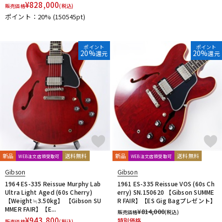
¥
828,000
販売価格
(税込)
ポイント：20%
(150545pt)
ポイント
ポイント
20%
20%
還元
還元
新品
送料無料
新品
送料無料
WEB注文店頭受取可
WEB注文店頭受取可
Gibson
Gibson
1964 ES-335 Reissue Murphy Lab
1961 ES-335 Reissue VOS (60s Ch
Ultra Light Aged (60s Cherry)
erry) SN.150620 【Gibson SUMME
【Weight≒3.50kg】 【Gibson SU
R FAIR】【ES Gig Bagプレゼント】
MMER FAIR】【E...
¥
814,000
販売価格
(税込)
¥
943,800
特別価格
販売価格
(税込)