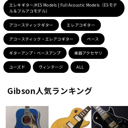
DTM オンライン納品
レコーディング機器
エレキギター/#ES Models | Full Acoustic Models（ESモデ
ル＆フルアコモデル）
配信/ライブ機器
楽器アクセサリ
アコースティックギター
エレアコギター
アコースティック・エレアコギター
ベース
中古
ヴィンテージ
ギターアンプ・ベースアンプ
楽器アクセサリ
ユーズド
ヴィンテージ
ALL
Gibson人気ランキング