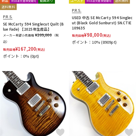
新品
動画あり
ユーズド
送料無料
WEB注文店頭受取可
WEB注文店頭受取可
送料無料
P.R.S.
P.R.S.
USED 中古 SE McCarty 594 Singlec
ut (Black Gold Sunburst) SN.CTIE
SE McCarty 594 Singlecut Quilt (B
109635
lue Fade) 【2025年生産品】
¥
98,000
¥209,000
メーカー希望小売価格
（税
販売価格
(税込)
込）
ポイント：10%
(8909pt)
¥
167,200
販売価格
(税込)
ポイント：0%
(0pt)