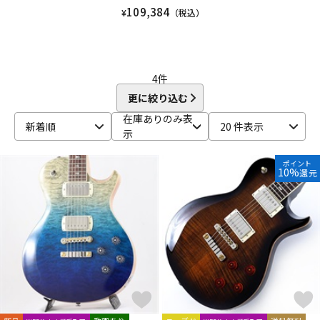
109,384
¥
（税込）
4
件
更に絞り込む
在庫ありのみ表
新着順
20 件表示
示
ポイント
10%
還元