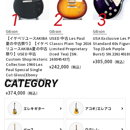
Gibson
Gibson
Gibson
【イケベリユースAKIBA
USED 中古 Les Paul
USA Exclusive Les P
夏の中古祭り】【イケベ
Classic Plain Top 2016
Standard 60s Figur
リユースAKIBA夏の中古
Limited Proprietary
Top (Dark Purple
祭り】USED 中古
(Iced Tea) [SN.
Burst) SN.22614018
Custom Shop Historic
160045437]
305,000
¥
（税込）
Collection 1960 Les
242,000
¥
（税込）
Paul Special Single
Cut Gloss(Ebony
Black)[SN.0 4069]ギブ
CATEGORY
ソン
374,000
¥
（税込）
エレキギター
アコギ/エレアコ
ベース
ウクレレ