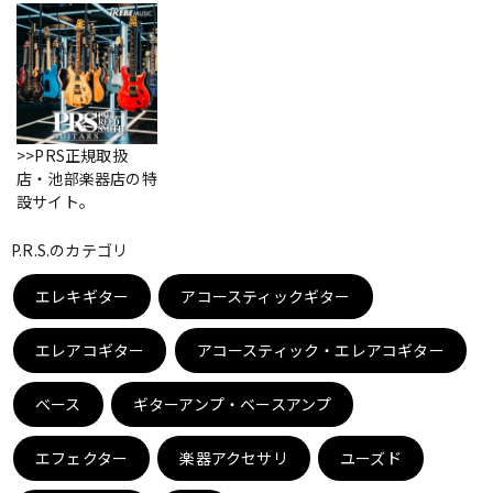
ベース
ウクレレ
ドラム
パーカッション
>>PRS正規取扱
店・池部楽器店の特
キーボード
電子ピアノ
設サイト。
P.R.S.のカテゴリ
管楽器
その他楽器
エレキギター
アコースティックギター
エレアコギター
アコースティック・エレアコギター
アンプ
エフェクター
ベース
ギターアンプ・ベースアンプ
DJ機器
DTM
エフェクター
楽器アクセサリ
ユーズド