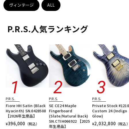
DTM オンライン納品
レコーディング機器
ヴィンテージ
ALL
配信/ライブ機器
楽器アクセサリ
P.R.S.人気ランキング
中古
ヴィンテージ
P.R.S.
P.R.S.
P.R.S.
Fiore HH Satin (Black
SE CE24 Maple
Private Stock #121
Hyacinth) SN.0428508
Fingerboard
Custom 24 (Indigo
【2026年生産品】
(Slate/Natural Back)
Glow)
SN.CTIH066922 【2025
396,000
2,032,800
¥
（税込）
¥
（税込
年生産品】