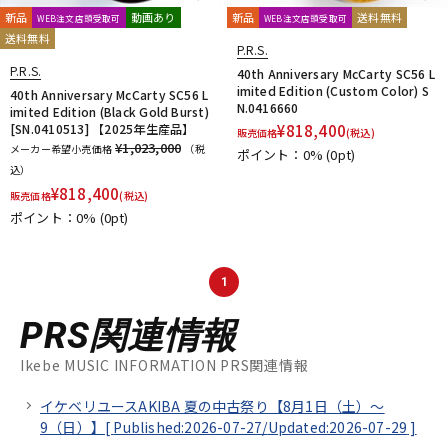
新品
動画あり
新品
送料無料
WEB注文店頭受取可
WEB注文店頭受取可
送料無料
P.R.S.
P.R.S.
40th Anniversary McCarty SC56 L
imited Edition (Custom Color) S
40th Anniversary McCarty SC56 L
N.0416660
imited Edition (Black Gold Burst)
[SN.0410513] 【2025年生産品】
¥
818,400
販売価格
(税込)
¥1,023,000
メーカー希望小売価格
（税
ポイント：0%
(0pt)
込）
¥
818,400
販売価格
(税込)
ポイント：0%
(0pt)
1
PRS関連情報
Ikebe MUSIC INFORMATION PRS関連情報
イケベリユースAKIBA 夏の中古祭り【8月1日（土）～
9（日）】[
Published:2026-07-27/
Updated:2026-07-29
]