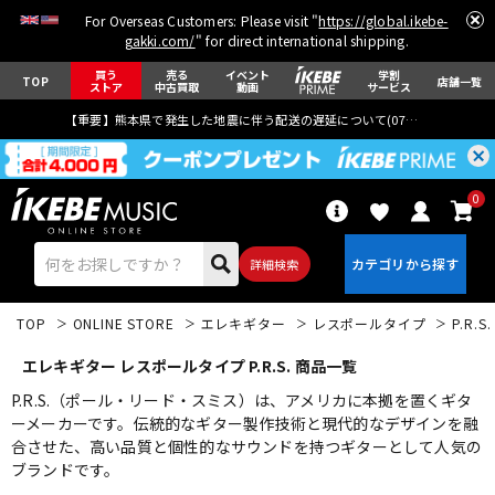
For Overseas Customers: Please visit "
https://global.ikebe-
gakki.com/
" for direct international shipping.
買う
売る
イベント
学割
TOP
店舗一覧
ストア
中古買取
動画
サービス
【重要】熊本県で発生した地震に伴う配送の遅延について(
07月29日
更新)
0
詳細検索
TOP
ONLINE STORE
エレキギター
レスポールタイプ
P.R.S.
エレキギター レスポールタイプ P.R.S. 商品一覧
P.R.S.（ポール・リード・スミス）は、アメリカに本拠を置くギタ
ーメーカーです。伝統的なギター製作技術と現代的なデザインを融
合させた、高い品質と個性的なサウンドを持つギターとして人気の
エレキギター
アコギ/エレアコ
ブランドです。