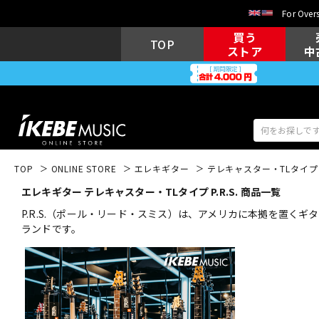
For Overs
買う
TOP
ストア
中
TOP
ONLINE STORE
エレキギター
テレキャスター・TLタイプ
エレキギター テレキャスター・TLタイプ P.R.S. 商品一覧
アコギ/エレ
エレキギター
アコ
P.R.S.（ポール・リード・スミス）は、アメリカに本拠を置
ランドです。
キーボード
電子ピアノ