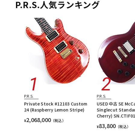
P.R.S.人気ランキング
P.R.S.
P.R.S.
Private Stock #12103 Custom
USED 中古 SE McCa
24 (Raspberry Lemon Stripe)
Singlecut Standa
Cherry) SN.CTIF0
2,068,000
¥
（税込）
83,800
¥
（税込）