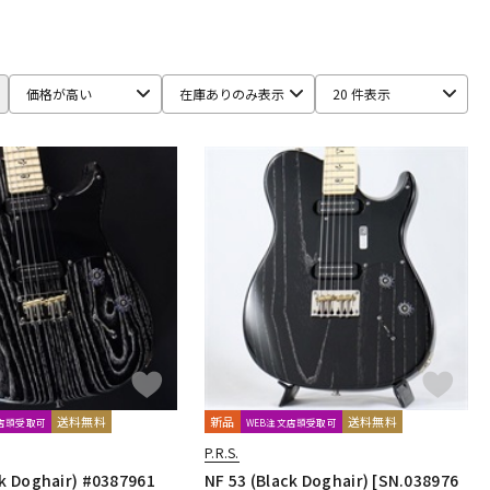
価格が高い
在庫ありのみ表示
20 件表示
送料無料
新品
送料無料
文店頭受取可
WEB注文店頭受取可
P.R.S.
ck Doghair) #0387961
NF 53 (Black Doghair) [SN.038976