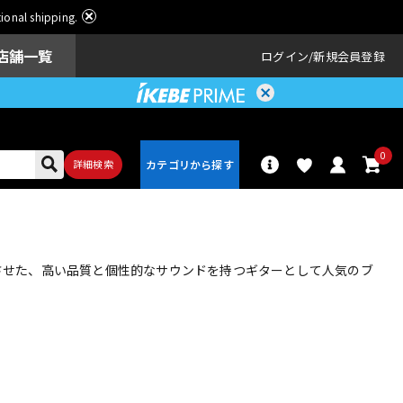
ational shipping.
店舗一覧
ログイン
新規会員登録
0
詳細検索
パーカッショ
ドラム
ン
合させた、高い品質と個性的なサウンドを持つギターとして人気のブ
アンプ
エフェクター