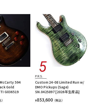
P.R.S.
McCarty 594
Custom 24-08 Limited Run w/
lack Gold
DMO Pickups (Sage)
CTI G036519
SN.0425897 [2026年生産品]
853,600
込）
¥
（税込）