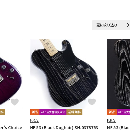
更に絞り込む
無料
新品
送料無料
新品
WEB注文店頭受取可
WEB注
P.R.S.
P.R.S.
r’s Choice
NF 53 (Black Doghair) SN.0378763
NF 53 (Bla