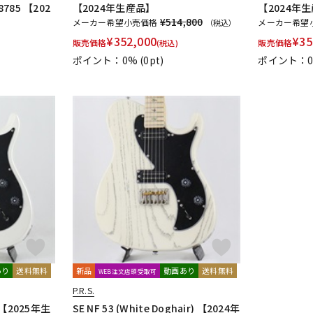
18785 【202
【2024年生産品】
【2024年
¥514,800
メーカー希望小売価格
メーカー希望
（税込）
¥
352,000
¥
35
販売価格
販売価格
(税込)
ポイント：0%
(0pt)
ポイント：
あり
送料無料
新品
動画あり
送料無料
WEB注文店頭受取可
P.R.S.
e) 【2025年生
SE NF 53 (White Doghair) 【2024年