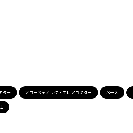
DTM オンラ
レコーディン
イン納品
グ機器
ジ
ギター
アコースティック・エレアコギター
ベース
LL