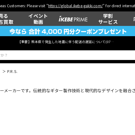
eas Customers: Please visit "
https://global.ikebe-gakki.com/
" for direct intern
売る
イベント
学割
古買取
動画
サービス
【重要】熊本県で発生した地震に伴う配送の遅延について(
07月29日
更新)
P.R.S.
ベース
ウクレレ
くギターメーカーです。伝統的なギター製作技術と現代的なデザインを融
管楽器
その他楽器