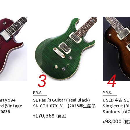
P.R.S.
P.R.S.
rty 594
SE Paul's Guitar (Teal Black)
USED 中古 SE 
rd (Vintage
SN.CTIH079131 【2025年生産品
Singlecut (B
10836
Sunburst) #
170,368
¥
（税込）
98,000
¥
（税