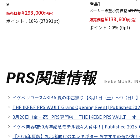
9
産品】
¥173
メーカー希望小売価格
¥
298,000
販売価格
(税込)
¥
138,600
販売価格
(税込)
ポイント：10%
(27091pt)
ポイント：0%
(0pt)
PRS関連情報
Ikebe MUSIC 
イケベリユースAKIBA 夏の中古祭り【8月1日（土）～9（日）】
THE IKEBE PRS VAULT Grand Opening Event[
Published:202
3月20日（金・祝）PRS専門店「 THE IKEBE PRS VAULT 」オ
イケベ楽器店50周年記念モデル続々入荷中！[
Published:2025-
【2026年夏版】初心者向けのエレキギター おすすめの選び方