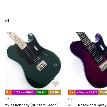
8
件
新品
動画あり
送料無料
新品
送料
WEB注文店頭受取可
WEB注文店頭受取可
P.R.S.
P.R.S.
Myles Kennedy (Hunters Green ) S
NF 53 Rosewood Spraye