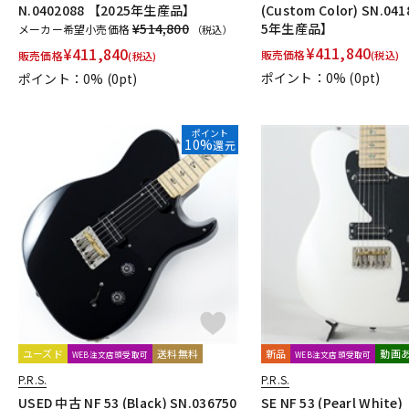
N.0402088 【2025年生産品】
(Custom Color) SN.04
¥514,800
5年生産品】
メーカー希望小売価格
（税込）
¥
411,840
¥
411,840
販売価格
販売価格
(税込)
(税込)
ポイント：0%
(0pt)
ポイント：0%
(0pt)
ポイント
10%
還元
ユーズド
送料無料
新品
動画
WEB注文店頭受取可
WEB注文店頭受取可
P.R.S.
P.R.S.
USED 中古 NF 53 (Black) SN.036750
SE NF 53 (Pearl Whit