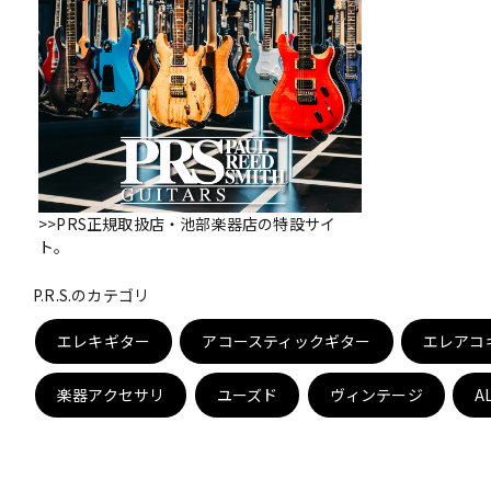
DJ機器
DTM
中古
ヴィンテー
>>PRS正規取扱店・池部楽器店の特設サイ
ト。
P.R.S.のカテゴリ
エレキギター
アコースティックギター
エレアコ
楽器アクセサリ
ユーズド
ヴィンテージ
A