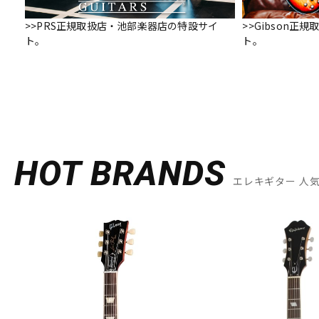
>>PRS正規取扱店・池部楽器店の特設サイ
>>Gibson
ト。
ト。
HOT BRANDS
エレキギター 人