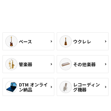
ベース
ウクレレ
管楽器
その他楽器
DTM オンライ
レコーディン
ン納品
グ機器