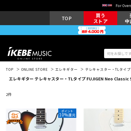
For Overs
買う
TOP
ストア
中
TOP
ONLINE STORE
エレキギター
テレキャスター・TLタイプ
エレキギター テレキャスター・TLタイプ FUJIGEN Neo Classic 
アコギ/エレ
エレキギター
アコ
2
件
キーボード
電子ピアノ
ポイント
10%
還元