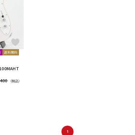
DTM オンラ
レコーディン
イン納品
グ機器
ジ
送料無料
可
TE100MAHT
】
,400
（税込）
1