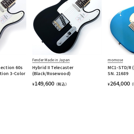
Fender Made in Japan
momose
lection 60s
Hybrid II Telecaster
MC1-STD/R
tion 3-Color
(Black/Rosewood)
SN. 21689
149,600
264,000
¥
（税込）
¥
（