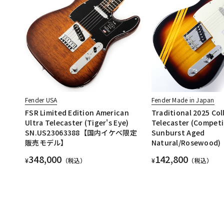
Fender USA
Fender Made in Japan
FSR Limited Edition American
Traditional 2025 Col
Ultra Telecaster (Tiger's Eye)
Telecaster (Competi
SN.US23063388【国内イケベ限定
Sunburst Aged
販売モデル】
Natural/Rosewood)
348,000
142,800
¥
（税込）
¥
（税込）