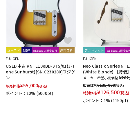
DJ機器
DTM
中古
ヴィンテー
ユーズド
NEW
送料無料
アウトレット
WEB注文店頭受取可
WEB注文店頭受取
FUJIGEN
FUJIGEN
USED 中古 KNTE10RBD-3TS/01(3-T
Neo Classic Series N
one Sunburst)[SN.C230280]フジゲ
(White Blonde) 【特価
ン
¥202
メーカー希望小売価格
¥
55,000
¥
135,000
販売価格
(税込)
販売価格
(税込)
¥
126,500
ポイント：10%
(5000pt)
特別価格
(税込)
ポイント：1%
(1150pt)