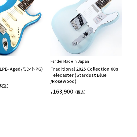
Fender Made in Japan
 (LPB-Aged/ミントPG)
Traditional 2025 Collection 60s
Telecaster (Stardust Blue
/Rosewood)
税込）
163,900
¥
（税込）