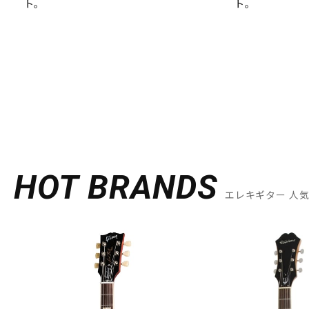
ト。
ト。
HOT BRANDS
エレキギター 人