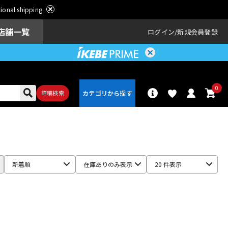
ational shipping.
店舗一覧
ログイン
新規会員登録
0
詳細検索
パーカッショ
ドラム
ン
新着順
在庫ありのみ表示
20 件表示
アンプ
エフェクター