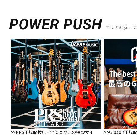
POWER PUSH
エレキギター 
>>PRS正規取扱店・池部楽器店の特設サイ
>>Gibson