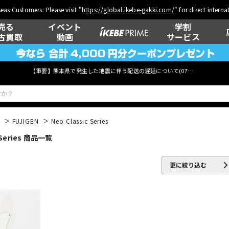
eas Customers: Please visit "
https://global.ikebe-gakki.com/
" for direct intern
売る
イベント
学割
古買取
動画
サービス
【重要】熊本県で発生した地震に伴う配送の遅延について(
07月29日
更新)
FUJIGEN
Neo Classic Series
Series 商品一覧
ベース
ウクレレ
更に絞り込む
管楽器
その他楽器