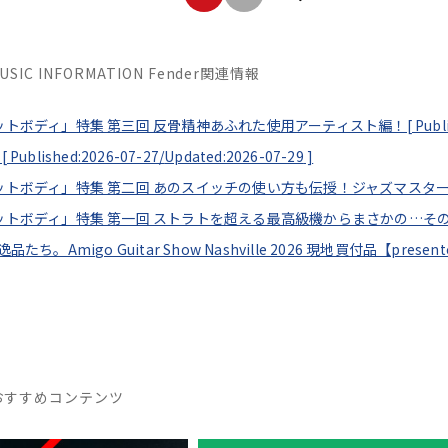
MUSIC INFORMATION Fender関連情報
セットボディ」特集 第三回 反骨精神あふれた使用アーティスト編！[
Publ
[
Published:2026-07-27/
Updated:2026-07-29
]
フセットボディ」特集 第二回 あのスイッチの使い方も伝授！ジャズマスタ
フセットボディ」特集 第一回 ストラトを超える最高級機からまさかの…そ
逸品たち。Amigo Guitar Show Nashville 2026 現地買付品【pres
おすすめコンテンツ