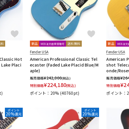
無料
新品
送料無料
新品
WEB注文店頭受取可
WEB注
Fender USA
Fender USA
Classic Hot
American Professional Classic Tel
American P
 Lake Placi
ecaster (Faded Lake Placid Blue/M
shot Telec
aple)
onde/Rose
¥
242,000
¥
26
販売価格
販売価格
(税込)
¥
224,180
¥
2
特別価格
(税込)
特別価格
t)
ポイント：20%
(40760pt)
ポイント：2
ポイント
ポイント
20%
20%
還元
還元