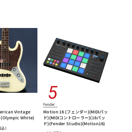
配信/ライブ
楽器アクセサ
JMタイプ
エレキギター/ジャガー・JGタイプ
機器
リ
essional
エレキギター/#American Professional II
ージ
ALL
Fender
rican Vintage
Motion 16 (フェンダー)(MIDIパッ
s (Olympic White)
ド)(MIDIコントローラー)(16パッ
ド)(Fender Studio)(Motion16)
税込）