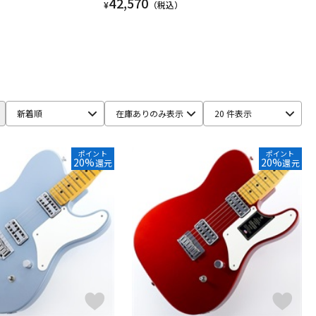
42,570
¥
（税込）
新着順
在庫ありのみ表示
20 件表示
ポイント
ポイント
20%
20%
還元
還元