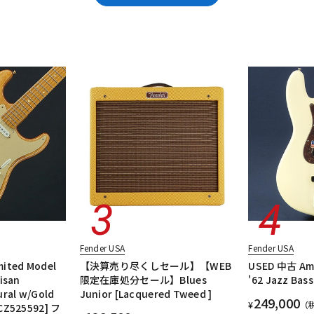
DTM オンラ
レコーディン
エレキギター/テレキャスター・TLタイプ
エレキギター/ジャズマスター・
イン納品
グ機器
tage II
エレキギター/#American Ultra
エレキギター/#American Prof
ベースアンプ
エフェクター
楽器アクセサリ
ユーズド
ヴィンテ
ジ
Fender USA
Fender USA
mited Model
【決算売り尽くしセール】【WEB
USED 中古 Ame
isan
限定在庫処分セール】Blues
'62 Jazz Bas
ural w/Gold
Junior [Lacquered Tweed ]
249,000
¥
（
CZ525592] フ