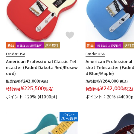
新品
送料無料
新品
送料
WEB注文店頭受取可
WEB注文店頭受取可
Fender USA
Fender USA
American Professional Classic Tel
American Professional 
ecaster (Faded Dakota Red/Rosew
shot Telecaster (Faded
ood)
d Blue/Maple)
¥
242,000
¥
264,000
販売価格
販売価格
(税込)
(税込)
¥
225,500
¥
242,000
特別価格
(税込)
特別価格
(税込)
ポイント：20%
(41000pt)
ポイント：20%
(44000p
ポイント
20%
還元