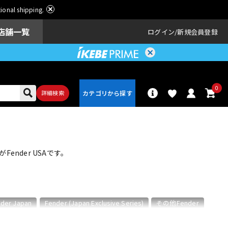
ational shipping.
店舗一覧
ログイン
新規会員登録
0
詳細検索
パーカッショ
ドラム
ン
nder USAです。
アンプ
エフェクター
der Japan
Fender (Japan Exclusive Series)
その他Fender