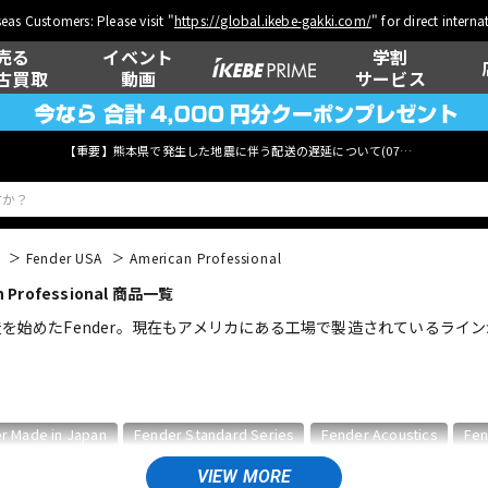
eas Customers: Please visit "
https://global.ikebe-gakki.com/
" for direct intern
売る
イベント
学割
古買取
動画
サービス
【重要】熊本県で発生した地震に伴う配送の遅延について(
07月29日
更新)
Fender USA
American Professional
Professional 商品一覧
ベース
ウクレレ
を始めたFender。現在もアメリカにある工場で製造されているラインがFe
管楽器
その他楽器
r Made in Japan
Fender Standard Series
Fender Acoustics
Fen