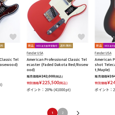
無料
新品
送料無料
新品
WEB注文店頭受取可
WEB注
Fender USA
Fender USA
Classic Tel
American Professional Classic Tel
American P
Rosewood)
ecaster (Faded Dakota Red/Rosew
shot Telec
ood)
t/Maple)
¥
242,000
¥
26
販売価格
販売価格
(税込)
¥
225,500
¥
2
特別価格
(税込)
特別価格
t)
ポイント：20%
(41000pt)
ポイント：2
1
2