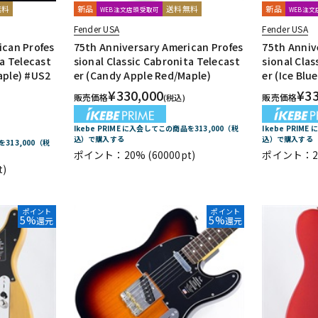
無料
新品
送料無料
新品
WEB注文店頭受取可
WEB注
Fender USA
Fender USA
ican Profes
75th Anniversary American Profes
75th Anniv
ta Telecast
sional Classic Cabronita Telecast
sional Clas
aple) #US2
er (Candy Apple Red/Maple)
er (Ice Blu
¥
330,000
¥
3
販売価格
販売価格
(税込)
Ikebe PRIME に入会してこの商品を313,000（税
Ikebe PRIM
込）で購入する
込）で購入する
を313,000（税
ポイント：20%
(60000pt)
ポイント：2
t)
ポイント
ポイント
5%
5%
還元
還元