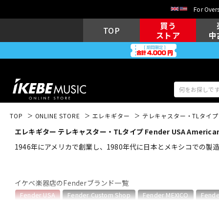
For Overs
買う
TOP
ストア
中
TOP
ONLINE STORE
エレキギター
テレキャスター・TLタイプ
エレキギター テレキャスター・TLタイプ Fender USA American 
アコギ/エレ
エレキギター
アコ
1946年にアメリカで創業し、1980年代に日本とメキシコでの製造
イケベ楽器店のFenderブランド一覧
キーボード
電子ピアノ
Fender USA
Fender Custom Shop
Fender MEXICO
Fende
Fender USAのカテゴリ