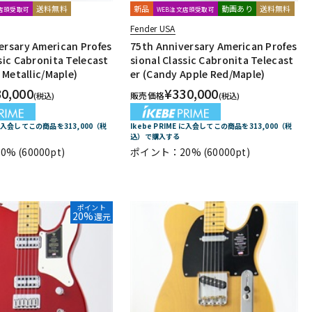
送料無料
新品
動画あり
送料無料
文店頭受取可
WEB注文店頭受取可
Fender USA
ersary American Profes
75th Anniversary American Profes
sic Cabronita Telecast
sional Classic Cabronita Telecast
e Metallic/Maple)
er (Candy Apple Red/Maple)
30,000
¥
330,000
販売価格
(税込)
(税込)
E に入会してこの商品を313,000（税
Ikebe PRIME に入会してこの商品を313,000（税
込）で購入する
0%
(60000pt)
ポイント：20%
(60000pt)
ポイント
20%
還元