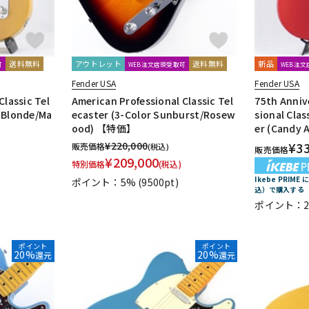
送料無料
アウトレット
送料無料
新品
可
WEB注文店頭受取可
WEB注
Fender USA
Fender USA
Classic Tel
American Professional Classic Tel
75th Anniv
 Blonde/Ma
ecaster (3-Color Sunburst/Rosew
sional Clas
ood) 【特価】
er (Candy 
¥
220,000
¥
3
販売価格
(税込)
販売価格
¥
209,000
特別価格
(税込)
)
Ikebe PRIM
ポイント：5%
(9500pt)
込）で購入する
ポイント：2
ポイント
ポイント
20%
20%
還元
還元