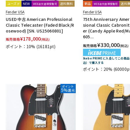
ユーズド
NEW
送料無料
新品
送料
WEB注文店頭受取可
WEB注文店頭受取可
Fender USA
Fender USA
USED 中古 American Professional
75th Anniversary Amer
Classic Telecaster (Faded Black/R
sional Classic Cabroni
osewood) [SN. US25060801]
er (Candy Apple Red/M
605...
¥
178,000
販売価格
(税込)
¥
330,000
販売価格
(税込)
ポイント：10%
(16181pt)
Ikebe PRIME に入会してこの商品
込）で購入する
ポイント：20%
(60000p
ポイント
5%
還元