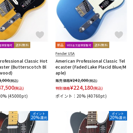
送料無料
新品
送料無料
文店頭受取可
WEB注文店頭受取可
Fender USA
rofessional Classic Hot
American Professional Classic Tel
aster (Butterscotch Bl
ecaster (Faded Lake Placid Blue/M
wood)
aple)
4,000
¥
242,000
販売価格
(税込)
(税込)
47,500
¥
224,180
(税込)
特別価格
(税込)
0%
(45000pt)
ポイント：20%
(40760pt)
ポイント
ポイント
20%
20%
還元
還元