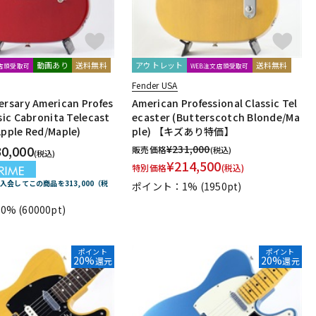
動画あり
送料無料
アウトレット
送料無料
文店頭受取可
WEB注文店頭受取可
Fender USA
ersary American Profes
American Professional Classic Tel
sic Cabronita Telecast
ecaster (Butterscotch Blonde/Ma
Apple Red/Maple)
ple) 【キズあり特価】
30,000
¥
231,000
販売価格
(税込)
(税込)
¥
214,500
特別価格
(税込)
E に入会してこの商品を313,000（税
ポイント：1%
(1950pt)
0%
(60000pt)
ポイント
ポイント
20%
20%
還元
還元