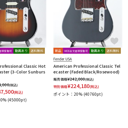
動画あり
送料無料
新品
動画あり
送料無料
文店頭受取可
WEB注文店頭受取可
Fender USA
rofessional Classic Hot
American Professional Classic Tel
aster (3-Color Sunburs
ecaster (Faded Black/Rosewood)
¥
242,000
販売価格
(税込)
4,000
¥
224,180
(税込)
特別価格
(税込)
47,500
(税込)
ポイント：20%
(40760pt)
0%
(45000pt)