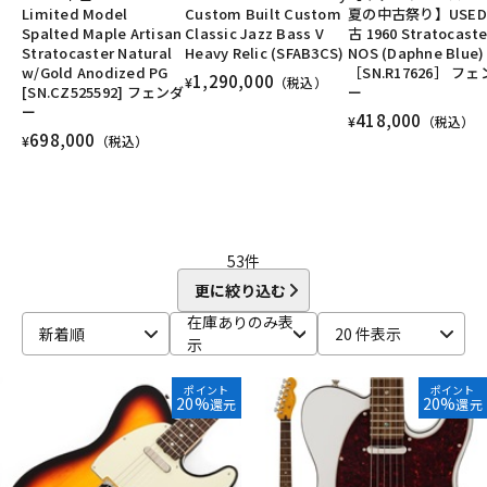
Limited Model
Custom Built Custom
夏の中古祭り】USED
DTM オンライン納品
レコーディング機器
ベース/#Traditional Jazz Bass
ベース/#Heritage Precision Bass
Spalted Maple Artisan
Classic Jazz Bass V
古 1960 Stratocaste
ベース/#Heritage Jazz Bass
ユーズド
ヴィンテージ
ALL
Stratocaster Natural
Heavy Relic (SFAB3CS)
NOS (Daphne Blue)
w/Gold Anodized PG
［SN.R17626］ フ
1,290,000
¥
（税込）
[SN.CZ525592] フェンダ
ー
配信/ライブ機器
楽器アクセサリ
ー
418,000
¥
（税込）
698,000
¥
（税込）
中古
ヴィンテージ
53
件
更に絞り込む
在庫ありのみ表
新着順
20 件表示
示
ポイント
ポイント
20%
20%
還元
還元