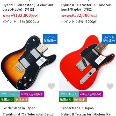
Hybrid II Telecaster (3-Color Sun
Hybrid II Telecaster (3-Color Sun
burst/Maple) 【特価】
burst/Maple) 【特価】
¥
132,000
¥
132,000
販売価格
(税込)
販売価格
(税込)
ポイント：5%
(6000pt)
ポイント：5%
(6000pt)
ポイント
ポイント
5%
5%
還元
還元
アウトレット
アウトレット
WEB注文店頭受取可
WEB注文店頭受取可
動画あり
送料無料
動画あり
送料無料
Fender Made in Japan
Fender Made in Japan
Traditional 70s Telecaster Delux
Hybrid II Telecaster (Modena Re