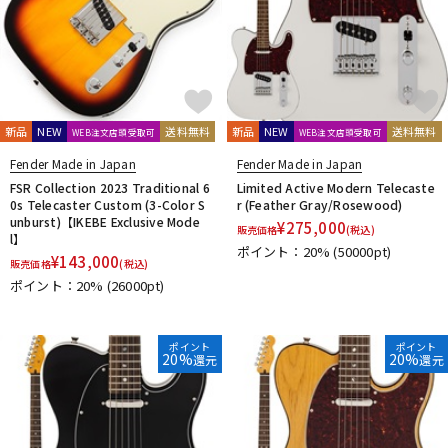
新品
NEW
送料無料
新品
NEW
送料無料
WEB注文店頭受取可
WEB注文店頭受取可
Fender Made in Japan
Fender Made in Japan
FSR Collection 2023 Traditional 6
Limited Active Modern Telecaste
0s Telecaster Custom (3-Color S
r (Feather Gray/Rosewood)
unburst)【IKEBE Exclusive Mode
¥
275,000
販売価格
(税込)
l】
ポイント：20%
(50000pt)
¥
143,000
販売価格
(税込)
ポイント：20%
(26000pt)
ポイント
ポイント
20%
20%
還元
還元