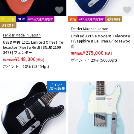
ユーズド
NEW
新品
送料無料
WEB注文店頭受取可
WEB注文店頭受取可
送料無料
Fender Made in Japan
Fender Made in Japan
Limited Active Modern Telecaste
r (Sapphire Blue Trans／Rosewoo
USED 中古 2021 Limited Offset Te
d)
lecaster (Fiesta Red) [SN.JD2100
3479] フェンダー
¥
275,000
販売価格
(税込)
¥
148,000
ポイント：20%
(50000pt)
販売価格
(税込)
ポイント：10%
(13454pt)
ポイント
20%
還元