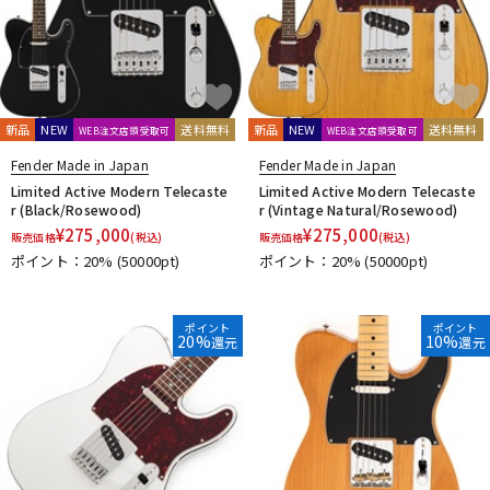
新品
NEW
送料無料
新品
NEW
送料無料
WEB注文店頭受取可
WEB注文店頭受取可
Fender Made in Japan
Fender Made in Japan
Limited Active Modern Telecaste
Limited Active Modern Telecaste
r (Black/Rosewood)
r (Vintage Natural/Rosewood)
¥
275,000
¥
275,000
販売価格
(税込)
販売価格
(税込)
ポイント：20%
(50000pt)
ポイント：20%
(50000pt)
ポイント
ポイント
20%
10%
還元
還元