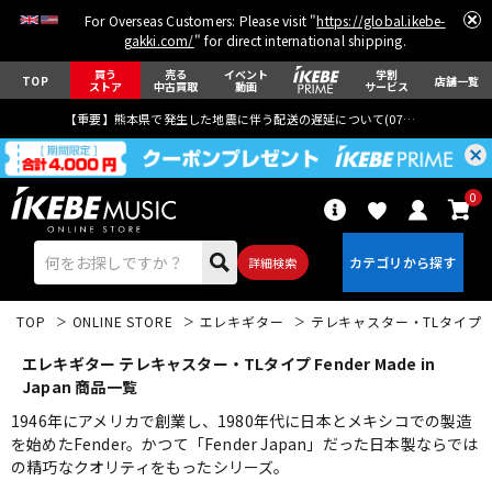
For Overseas Customers: Please visit "
https://global.ikebe-
gakki.com/
" for direct international shipping.
買う
売る
イベント
学割
TOP
店舗一覧
ストア
中古買取
動画
サービス
【重要】熊本県で発生した地震に伴う配送の遅延について(
07月29日
更新)
0
詳細検索
TOP
ONLINE STORE
エレキギター
テレキャスター・TLタイプ
エレキギター テレキャスター・TLタイプ Fender Made in
Japan 商品一覧
1946年にアメリカで創業し、1980年代に日本とメキシコでの製造
を始めたFender。かつて「Fender Japan」だった日本製ならでは
エレキギター
アコギ/エレアコ
の精巧なクオリティをもったシリーズ。