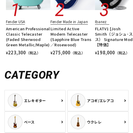
Fender USA
Fender Made in Japan
Ibanez
American Professional
Limited Active
FLATV1 [Josh
Classic Telecaster
Modern Telecaster
Smith（ジョシュ･
(Faded Sherwood
(Sapphire Blue Trans
ス） Signature Mod
Green Metallic/Maple)
／Rosewood)
【特価】
223,300
275,000
198,000
¥
（税込）
¥
（税込）
¥
（税込）
CATEGORY
エレキギター
アコギ/エレアコ
ベース
ウクレレ