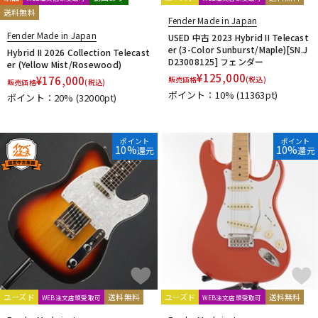
送料無料
Fender Made in Japan
Fender Made in Japan
USED 中古 2023 Hybrid II Telecast
er (3-Color Sunburst/Maple)[SN.J
Hybrid II 2026 Collection Telecast
D23008125] フェンダー
er (Yellow Mist/Rosewood)
¥
125,000
¥
176,000
販売価格
(税込)
販売価格
(税込)
ポイント：10%
(11363pt)
ポイント：20%
(32000pt)
ポイント
ポイント
10%
10%
還元
還元
ユーズド
送料無料
ユーズド
送料無料
WEB注文店頭受取可
WEB注文店頭受取可