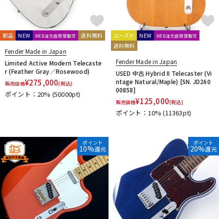
新品
NEW
送料無料
ユーズド
NEW
WEB注文店頭受取可
WEB注文店頭受取可
送料無料
Fender Made in Japan
Fender Made in Japan
Limited Active Modern Telecaste
r (Feather Gray／Rosewood)
USED 中古 Hybrid II Telecaster (Vi
¥
275,000
ntage Natural/Maple) [SN. JD260
販売価格
(税込)
00858]
ポイント：20%
(50000pt)
¥
125,000
販売価格
(税込)
ポイント：10%
(11363pt)
ポイント
ポイント
10%
20%
還元
還元