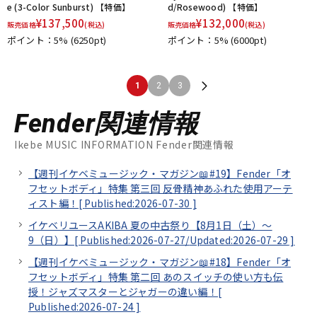
e (3-Color Sunburst) 【特価】
d/Rosewood) 【特価】
¥
137,500
¥
132,000
販売価格
(税込)
販売価格
(税込)
ポイント：5%
(6250pt)
ポイント：5%
(6000pt)
1
2
3
Fender関連情報
Ikebe MUSIC INFORMATION Fender関連情報
【週刊イケベミュージック・マガジン📖#19】Fender「オ
フセットボディ」特集 第三回 反骨精神あふれた使用アーテ
ィスト編！[
Published:2026-07-30
]
イケベリユースAKIBA 夏の中古祭り【8月1日（土）～
9（日）】[
Published:2026-07-27/
Updated:2026-07-29
]
【週刊イケベミュージック・マガジン📖#18】Fender「オ
フセットボディ」特集 第二回 あのスイッチの使い方も伝
授！ジャズマスターとジャガーの違い編！[
Published:2026-07-24
]