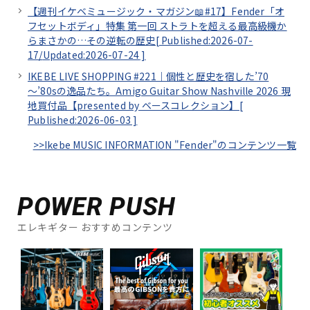
【週刊イケベミュージック・マガジン📖#17】Fender「オ
フセットボディ」特集 第一回 ストラトを超える最高級機か
らまさかの…その逆転の歴史[
Published:2026-07-
17/
Updated:2026-07-24
]
IKEBE LIVE SHOPPING #221｜個性と歴史を宿した’70
～’80sの逸品たち。Amigo Guitar Show Nashville 2026 現
地買付品【presented by ベースコレクション】[
Published:2026-06-03
]
>>Ikebe MUSIC INFORMATION "Fender"のコンテンツ一覧
POWER PUSH
エレキギター おすすめコンテンツ