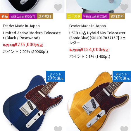
新品
送料無料
ユーズド
送料無料
WEB注文店頭受取可
WEB注文店頭受取可
Fender Made in Japan
Fender Made in Japan
Limited Active Modern Telecaste
USED 中古 Hybrid 60s Telecaster
r (Black / Rosewood)
(Sonic Blue)[SN.JD17037137]フェ
ンダー
¥
275,000
販売価格
(税込)
¥
154,000
販売価格
(税込)
ポイント：20%
(50000pt)
ポイント：1%
(1400pt)
ポイント
ポイント
20%
20%
還元
還元