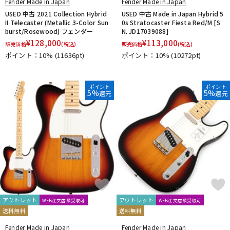
Fender Made in Japan
Fender Made in Japan
USED 中古 2021 Collection Hybrid
USED 中古 Made in Japan Hybrid 5
II Telecaster (Metallic 3-Color Sun
0s Stratocaster Fiesta Red/M [S
burst/Rosewood) フェンダー
N. JD17039088]
¥
128,000
¥
113,000
販売価格
(税込)
販売価格
(税込)
ポイント：10%
(11636pt)
ポイント：10%
(10272pt)
ポイント
ポイント
5%
5%
還元
還元
アウトレット
アウトレット
WEB注文店頭受取可
WEB注文店頭受取可
送料無料
送料無料
Fender Made in Japan
Fender Made in Japan