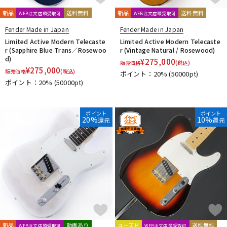
新品
送料無料
新品
送料無料
WEB注文店頭受取可
WEB注文店頭受取可
Fender Made in Japan
Fender Made in Japan
Limited Active Modern Telecaste
Limited Active Modern Telecaste
r (Sapphire Blue Trans／Rosewoo
r (Vintage Natural / Rosewood)
d)
¥
275,000
販売価格
(税込)
¥
275,000
販売価格
(税込)
ポイント：20%
(50000pt)
ポイント：20%
(50000pt)
ポイント
ポイント
20%
10%
還元
還元
新品
動画あり
ユーズド
送料無料
WEB注文店頭受取可
WEB注文店頭受取可