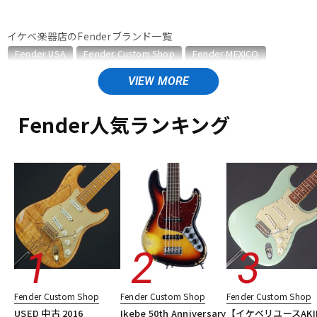
ベース
ウクレレ
イケベ楽器店のFenderブランド一覧
Fender USA
Fender Custom Shop
Fender MEXICO
Fender Made in Japan
Fender Standard Series
ドラム
パーカッション
Fender Acoustics
Fender Japan
Fender (Japan Exclusive Series)
その他Fender
Fender人気ランキング
キーボード
電子ピアノ
Fender Made in Japanのカテゴリ
エレキギター
エレキギター/#Traditional Telecaster
エレキギター/#Traditional Stratocaster
管楽器
その他楽器
エレキギター/#Traditional Mustang
エレキギター/#Traditional Jazzmaster
エレキギター/#Traditional Jaguar
アンプ
エフェクター
エレキギター/#Hybrid II Telecaster
エレキギター/#Hybrid II Stratocaster
エレキギター/#Hybrid II Jazzmaster
DJ機器
DTM
エレキギター/#Heritage Telecaster
Fender Custom Shop
Fender Custom Shop
Fender Custom Shop
エレキギター/#Heritage Stratocaster
ベース
USED 中古 2016
Ikebe 50th Anniversary
【イケベリユースAKI
ベース/#Traditional Precision Bass