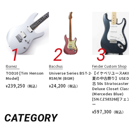
Ibanez
Bacchus
Fender Custom Shop
TOD10 [Tim Henson
Universe Series BST-2-
【イケベリユースAKI
Model]
RSM/M (BGM)
夏の中古祭り】USED
古 50s Stratocaster
239,250
24,200
¥
（税込）
¥
（税込）
Deluxe Closet Clas
(Mercedes Blue)
[SN.CZ583268]フ
ー
597,300
¥
（税込）
CATEGORY