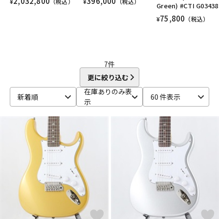
2,032,800
396,000
¥
（税込）
¥
（税込）
Green) #CTI G03438
75,800
¥
（税込）
7
件
更に絞り込む
在庫ありのみ表
新着順
60 件表示
示