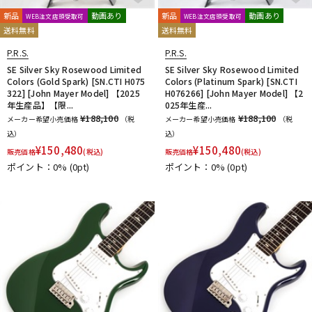
新品
動画あり
新品
動画あり
WEB注文店頭受取可
WEB注文店頭受取可
送料無料
送料無料
P.R.S.
P.R.S.
SE Silver Sky Rosewood Limited
SE Silver Sky Rosewood Limited
Colors (Gold Spark) [SN.CTI H075
Colors (Platinum Spark) [SN.CTI
322] [John Mayer Model] 【2025
H076266] [John Mayer Model] 【2
年生産品】【限...
025年生産...
¥188,100
¥188,100
メーカー希望小売価格
（税
メーカー希望小売価格
（税
込）
込）
¥
150,480
¥
150,480
販売価格
(税込)
販売価格
(税込)
ポイント：0%
(0pt)
ポイント：0%
(0pt)