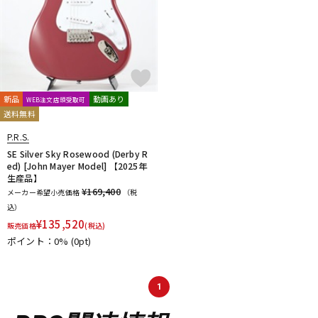
新品
動画あり
WEB注文店頭受取可
送料無料
P.R.S.
SE Silver Sky Rosewood (Derby R
ed) [John Mayer Model] 【2025年
生産品】
¥169,400
メーカー希望小売価格
（税
込）
¥
135,520
販売価格
(税込)
ポイント：0%
(0pt)
1