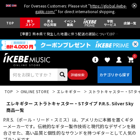
For Overseas Customers: Please visit "
https://global.ikebe-
gakki.com/
" for direct international shipping.
買う
売る
イベント
学割
TOP
店舗一覧
ストア
中古買取
動画
サービス
【重要】熊本県で発生した地震に伴う配送の遅延について(
07月29日
更新)
0
詳細検索
TOP
ONLINE STORE
エレキギター
ストラトキャスター・STタ
エレキギター ストラトキャスター・STタイプ P.R.S. Silver Sky
商品一覧
P.R.S.（ポール・リード・スミス）は、アメリカに本拠を置くギタ
ーメーカーです。伝統的なギター製作技術と現代的なデザインを融
エレキギター
アコギ/エレアコ
合させた、高い品質と個性的なサウンドを持つギターとして人気の
ブランドです。