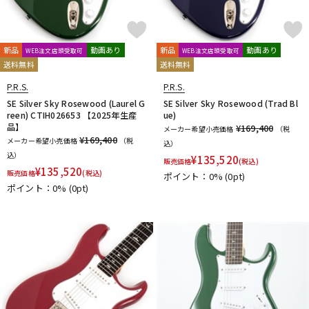
新品
動画あり
新品
動画あり
WEB注文店頭受取可
WEB注文店頭受取可
送料無料
送料無料
P.R.S.
P.R.S.
SE Silver Sky Rosewood (Laurel G
SE Silver Sky Rosewood (Trad Bl
reen) CTIH026653 【2025年生産
ue)
品】
¥169,400
メーカー希望小売価格
（税
¥169,400
メーカー希望小売価格
（税
込）
込）
¥
135,520
販売価格
(税込)
¥
135,520
販売価格
(税込)
ポイント：0%
(0pt)
ポイント：0%
(0pt)