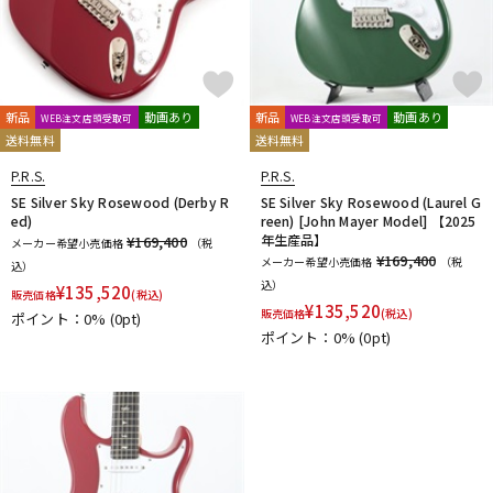
新品
動画あり
新品
動画あり
WEB注文店頭受取可
WEB注文店頭受取可
送料無料
送料無料
P.R.S.
P.R.S.
SE Silver Sky Rosewood (Derby R
SE Silver Sky Rosewood (Laurel G
ed)
reen) [John Mayer Model] 【2025
年生産品】
¥169,400
メーカー希望小売価格
（税
¥169,400
メーカー希望小売価格
（税
込）
込）
¥
135,520
販売価格
(税込)
¥
135,520
販売価格
(税込)
ポイント：0%
(0pt)
ポイント：0%
(0pt)