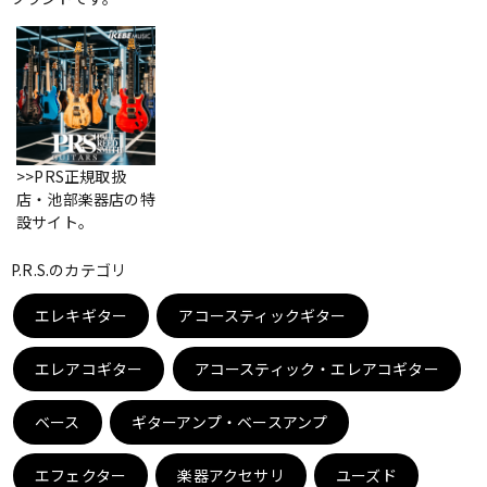
ベース
ウクレレ
ドラム
パーカッション
>>PRS正規取扱
キーボード
電子ピアノ
店・池部楽器店の特
設サイト。
管楽器
その他楽器
P.R.S.のカテゴリ
エレキギター
アコースティックギター
アンプ
エフェクター
エレアコギター
アコースティック・エレアコギター
ベース
ギターアンプ・ベースアンプ
DJ機器
DTM
エフェクター
楽器アクセサリ
ユーズド