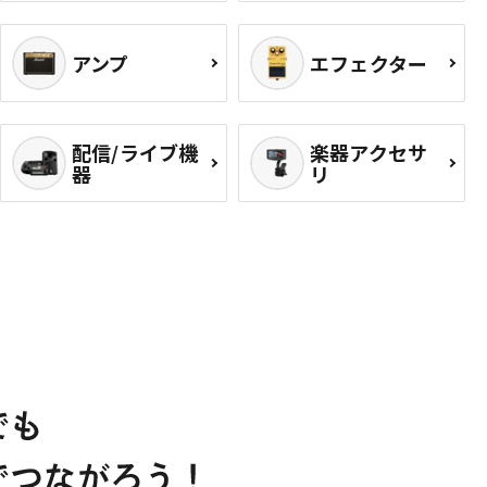
アンプ
エフェクター
配信/ライブ機
楽器アクセサ
器
リ