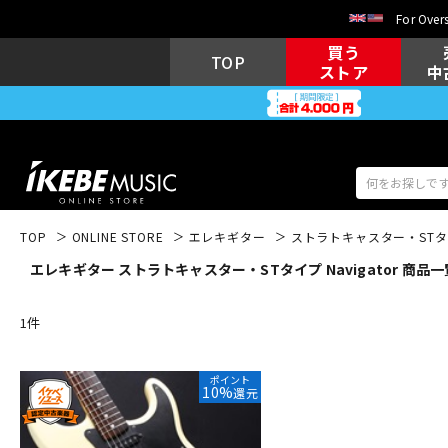
For Overs
買う
TOP
ストア
中
TOP
ONLINE STORE
エレキギター
ストラトキャスター・ST
エレキギター ストラトキャスター・STタイプ Navigator 商品一
アコギ/エレ
エレキギター
アコ
1
件
キーボード
電子ピアノ
ポイント
10%
還元