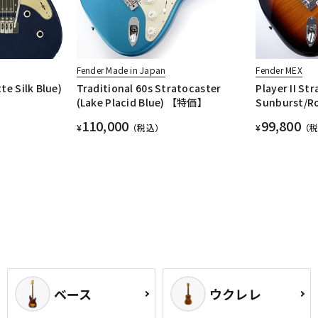
Fender Made in Japan
Fender MEX
te Silk Blue)
Traditional 60s Stratocaster
Player II St
(Lake Placid Blue) 【特価】
Sunburst/R
110,000
99,800
¥
（税込）
¥
（
ベース
ウクレレ