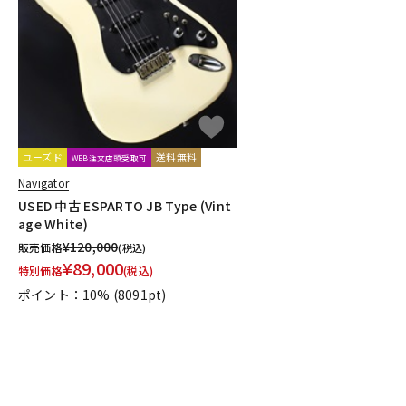
DJ機器
DTM
中古
ヴィンテー
ユーズド
送料無料
WEB注文店頭受取可
Navigator
USED 中古 ESPARTO JB Type (Vint
age White)
¥
120,000
販売価格
(税込)
¥
89,000
特別価格
(税込)
ポイント：10%
(8091pt)