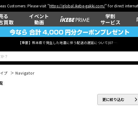
eas Customers: Please visit "
https://global.ikebe-gakki.com/
" for direct intern
売る
イベント
学割
古買取
動画
サービス
【重要】熊本県で発生した地震に伴う配送の遅延について(
07月29日
更新)
タイプ
Navigator
覧
ベース
ウクレレ
更に絞り込む
管楽器
その他楽器