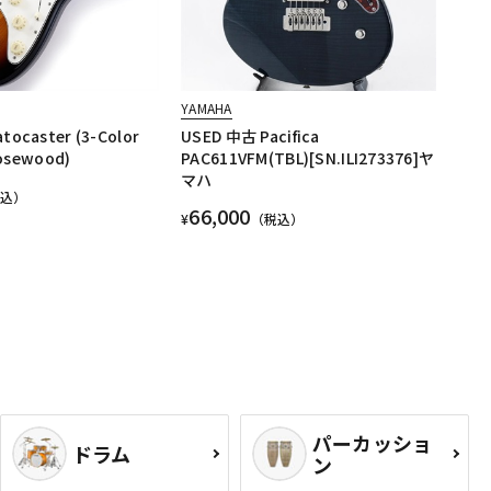
YAMAHA
ratocaster (3-Color
USED 中古 Pacifica
osewood)
PAC611VFM(TBL)[SN.ILI273376]ヤ
マハ
税込）
66,000
¥
（税込）
パーカッショ
ドラム
ン