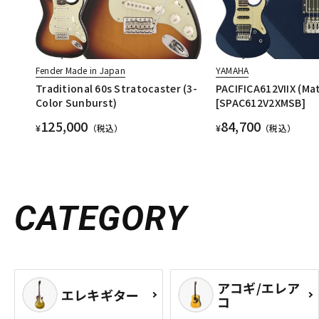
Fender Made in Japan
YAMAHA
Traditional 60s Stratocaster (3-
PACIFICA612VIIX (Mat
Color Sunburst)
[SPAC612V2XMSB]
125,000
84,700
¥
（税込）
¥
（税込）
CATEGORY
アコギ/エレア
エレキギター
コ