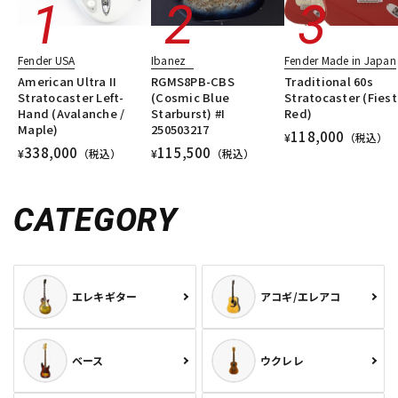
Fender USA
Ibanez
Fender Made in Japan
American Ultra II
RGMS8PB-CBS
Traditional 60s
Stratocaster Left-
(Cosmic Blue
Stratocaster (Fies
Hand (Avalanche /
Starburst) #I
Red)
Maple)
250503217
118,000
¥
（税込）
338,000
115,500
¥
（税込）
¥
（税込）
CATEGORY
エレキギター
アコギ/エレアコ
ベース
ウクレレ