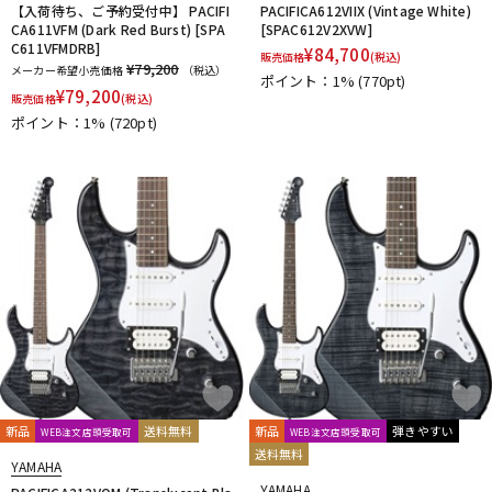
【入荷待ち、ご予約受付中】 PACIFI
PACIFICA612VIIX (Vintage White)
CA611VFM (Dark Red Burst) [SPA
[SPAC612V2XVW]
C611VFMDRB]
¥
84,700
販売価格
(税込)
¥79,200
メーカー希望小売価格
（税込）
ポイント：1%
(770pt)
¥
79,200
販売価格
(税込)
ポイント：1%
(720pt)
新品
送料無料
新品
弾きやすい
WEB注文店頭受取可
WEB注文店頭受取可
送料無料
YAMAHA
YAMAHA