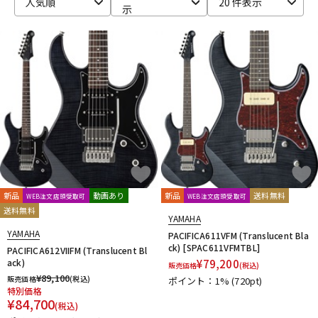
人気順
20 件表示
示
新品
動画あり
新品
送料無料
WEB注文店頭受取可
WEB注文店頭受取可
送料無料
YAMAHA
YAMAHA
PACIFICA611VFM (Translucent Bla
ck) [SPAC611VFMTBL]
PACIFICA612VIIFM (Translucent Bl
ack)
¥
79,200
販売価格
(税込)
¥
89,100
販売価格
(税込)
ポイント：1%
(720pt)
特別価格
¥
84,700
(税込)