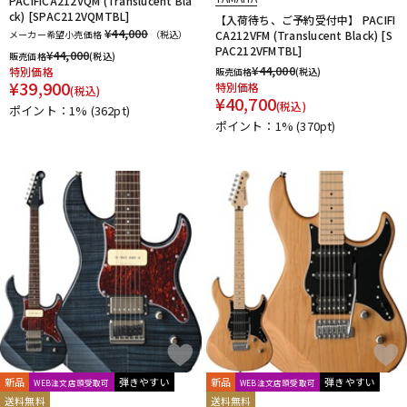
PACIFICA212VQM (Translucent Bla
ck) [SPAC212VQMTBL]
【入荷待ち、ご予約受付中】 PACIFI
¥44,000
メーカー希望小売価格
（税込）
CA212VFM (Translucent Black) [S
PAC212VFMTBL]
¥
44,000
販売価格
(税込)
¥
44,000
特別価格
販売価格
(税込)
¥
39,900
特別価格
(税込)
¥
40,700
(税込)
ポイント：1%
(362pt)
ポイント：1%
(370pt)
新品
弾きやすい
新品
弾きやすい
WEB注文店頭受取可
WEB注文店頭受取可
送料無料
送料無料