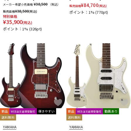
¥38,500
メーカー希望小売価格
（税込）
¥
84,700
販売価格
(税込)
¥
38,500
販売価格
(税込)
ポイント：1%
(770pt)
特別価格
¥
35,900
(税込)
ポイント：1%
(326pt)
新品
弾きやすい
新品
動画あり
WEB注文店頭受取可
WEB注文店頭受取可
送料無料
送料無料
YAMAHA
YAMAHA