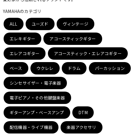
ベース
ウクレレ
YAMAHAのカテゴリ
ALL
ユーズド
ヴィンテージ
ドラム
パーカッション
エレキギター
アコースティックギター
キーボード
電子ピアノ
エレアコギター
アコースティック・エレアコギター
ベース
ウクレレ
ドラム
パーカッション
管楽器
その他楽器
シンセサイザー・電子楽器
アンプ
エフェクター
電子ピアノ・その他鍵盤楽器
ギターアンプ・ベースアンプ
DTM
DJ機器
DTM
配信機器・ライブ機器
楽器アクセサリ