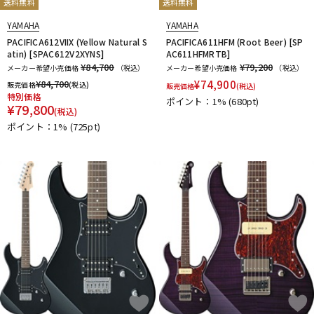
送料無料
送料無料
YAMAHA
YAMAHA
PACIFICA612VIIX (Yellow Natural S
PACIFICA611HFM (Root Beer) [SP
atin) [SPAC612V2XYNS]
AC611HFMRTB]
¥84,700
¥79,200
メーカー希望小売価格
（税込）
メーカー希望小売価格
（税込）
¥
84,700
¥
74,900
販売価格
(税込)
販売価格
(税込)
特別価格
ポイント：1%
(680pt)
¥
79,800
(税込)
ポイント：1%
(725pt)