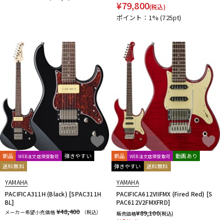
¥
79,800
(税込)
ポイント：1%
(725pt)
新品
弾きやすい
新品
動画あり
WEB注文店頭受取可
WEB注文店頭受取可
送料無料
弾きやすい
送料無料
YAMAHA
YAMAHA
PACIFICA311H (Black) [SPAC311H
PACIFICA612VIIFMX (Fired Red) [S
BL]
PAC612V2FMXFRD]
¥48,400
メーカー希望小売価格
（税込）
¥
89,100
販売価格
(税込)