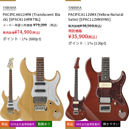
YAMAHA
YAMAHA
PACIFICA611HFM (Translucent Bla
PACIFICA112VMX (Yellow Natural
ck) [SPAC611HFMTBL]
Satin) [SPAC112VMXYNS]
¥79,200
メーカー希望小売価格
（税込）
¥
38,500
販売価格
(税込)
特別価格
¥
74,900
販売価格
(税込)
¥
35,900
(税込)
ポイント：1%
(680pt)
ポイント：1%
(326pt)
新品
動画あり
新品
弾きやすい
WEB注文店頭受取可
WEB注文店頭受取可