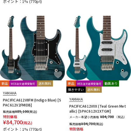
ポイント：1%
(770pt)
新品
送料無料
新品
動画あり
WEB注文店頭受取可
WEB注文店頭受取可
弾きやすい
送料無料
YAMAHA
YAMAHA
PACIFICA612VIIFM (Indigo Blue) [S
PAC612V2FMIDB]
PACIFICA612VIIX (Teal Green Met
¥
89,100
allic) [SPAC612V2XTGM]
販売価格
(税込)
¥84,700
特別価格
メーカー希望小売価格
（税込）
¥
84,700
(税込)
¥
84,700
販売価格
(税込)
ポイント：1%
(770pt)
特別価格