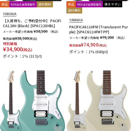
新品
送料無料
新品
弾きやすい
WEB注文店頭受取可
WEB注文店頭受取可
送料無料
YAMAHA
YAMAHA
【入荷待ち、ご予約受付中】 PACIFI
CA120H (Black) [SPAC120HBL]
PACIFICA611HFM (Translucent Pur
¥38,500
メーカー希望小売価格
（税込）
ple) [SPAC611HFMTPP]
¥79,200
¥
38,500
メーカー希望小売価格
（税込）
販売価格
(税込)
特別価格
¥
74,900
販売価格
(税込)
¥
34,900
(税込)
ポイント：1%
(680pt)
ポイント：1%
(317pt)