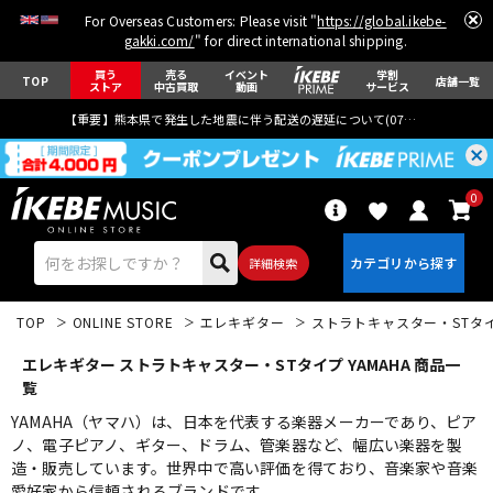
For Overseas Customers: Please visit "
https://global.ikebe-
gakki.com/
" for direct international shipping.
買う
売る
イベント
学割
TOP
店舗一覧
ストア
中古買取
動画
サービス
【重要】熊本県で発生した地震に伴う配送の遅延について(
07月29日
更新)
0
詳細検索
TOP
ONLINE STORE
エレキギター
ストラトキャスター・STタ
エレキギター ストラトキャスター・STタイプ YAMAHA 商品一
覧
YAMAHA（ヤマハ）は、日本を代表する楽器メーカーであり、ピア
ノ、電子ピアノ、ギター、ドラム、管楽器など、幅広い楽器を製
エレキギター
アコギ/エレアコ
造・販売しています。世界中で高い評価を得ており、音楽家や音楽
愛好家から信頼されるブランドです。