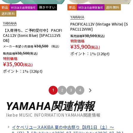
新品
弾きやすい
新品
送料無料
WEB注文店頭受取可
WEB注文店頭受取可
送料無料
YAMAHA
YAMAHA
PACIFICA112V (Vintage White) [S
PAC112VVW]
【入荷待ち、ご予約受付中】 PACIFI
CA112V (Sonic Blue) [SPAC112VS
¥
38,500
販売価格
(税込)
OB]
特別価格
¥
35,900
¥38,500
メーカー希望小売価格
（税込）
(税込)
¥
38,500
ポイント：1%
(326pt)
販売価格
(税込)
特別価格
¥
35,900
(税込)
ポイント：1%
(326pt)
1
2
3
4
YAMAHA関連情報
Ikebe MUSIC INFORMATION YAMAHA関連情報
イケベリユースAKIBA 夏の中古祭り【8月1日（土）～