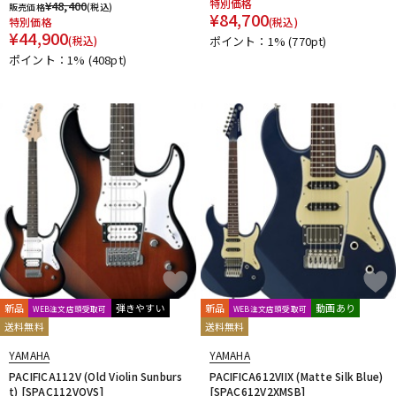
特別価格
¥
48,400
販売価格
(税込)
¥
84,700
特別価格
(税込)
¥
44,900
(税込)
ポイント：1%
(770pt)
ポイント：1%
(408pt)
新品
弾きやすい
新品
動画あり
WEB注文店頭受取可
WEB注文店頭受取可
送料無料
送料無料
YAMAHA
YAMAHA
PACIFICA112V (Old Violin Sunburs
PACIFICA612VIIX (Matte Silk Blue)
t) [SPAC112VOVS]
[SPAC612V2XMSB]