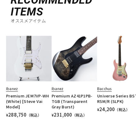
RECOMMENDED
ITEMS
オススメアイテム
Ibanez
Ibanez
Bacchus
Premium JEM7VP-WH
Premium AZ41P1PB-
Universe Series BS
(White) [Steve Vai
TGB (Transparent
RSM/R (SLPK)
Model]
Gray Burst)
24,200
¥
（税込）
288,750
231,000
¥
（税込）
¥
（税込）