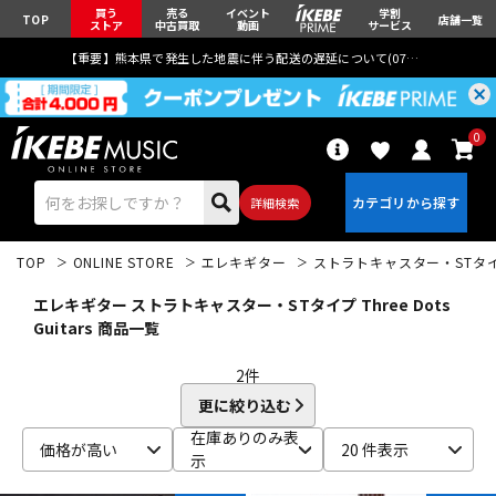
買う
売る
イベント
学割
TOP
店舗一覧
ストア
中古買取
動画
サービス
【重要】熊本県で発生した地震に伴う配送の遅延について(
07月29日
更新)
0
詳細検索
TOP
ONLINE STORE
エレキギター
ストラトキャスター・STタ
エレキギター ストラトキャスター・STタイプ Three Dots
Guitars 商品一覧
2
件
エレキギター
アコギ/エレアコ
更に絞り込む
在庫ありのみ表
価格が高い
20 件表示
示
ベース
ウクレレ